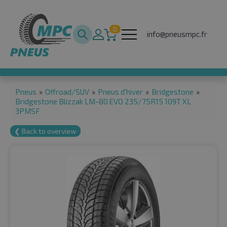
0
info@pneusmpc.fr
Pneus
»
Offroad/SUV
»
Pneus d'hiver
»
Bridgestone
»
Bridgestone Blizzak LM-80 EVO 235/75R15 109T XL
3PMSF
❮ Back to overview