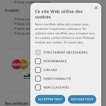
Pneus toutes saisons
×
Produits
Ce site Web utilise des
cookies
Pneus pour voitures
Pneus SUV / 4x4
Notre site Web utilise des cookies pour
Pneus pour camionnettes
améliorer l'expérience utilisateur. En
Pneus pour motos
utilisant notre site Web, vous acceptez tous
les cookies conformément à notre Politique
relative aux cookies.
En savoir plus
STRICTEMENT NÉCESSAIRES
PERFORMANCE
CIBLAGE
FONCTIONNALITÉ
NON CLASSIFIÉS
ACCEPTER TOUT
REFUSER TOUT
Nos certificats