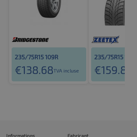
235/75R15 109R
235/75R15 109
€
138.68
€
159.80
TVA incluse
T
Informations
Fabricant