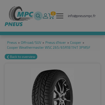
0
info@pneusmpc.fr
Pneus
»
Offroad/SUV
»
Pneus d'hiver
»
Cooper
»
Cooper Weathermaster WSC 265/65R18 114T 3PMSF
❮ Back to overview