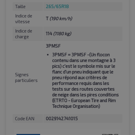
Taille
265/65R18
Indice de
T
(190 km/h)
vitesse
Indice de
114
(1180 kg)
charge
3PMSF
3PMSF
= 3PMSF -(Un flocon
contenu dans une montagne à 3
pics) c'est le symbole mis sur le
flanc d'un pneu indiquant que le
Signes
pneu répond aux critères de
particuliers
performance requis dans les
tests sur des routes couvertes
de neige dans les pires conditions
(ETRTO - European Tire and Rim
Technique Organisation)
Code EAN
0029142741015