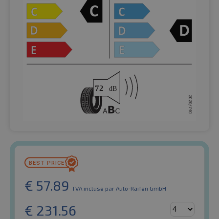
€
57.89
TVA incluse
par Auto-Raifen GmbH
€
231.56