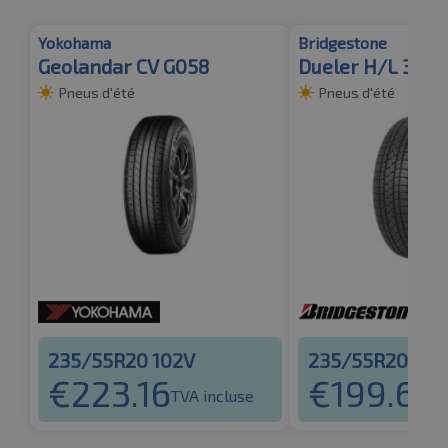
Yokohama
Bridgestone
Geolandar CV G058
Dueler H/L 33A
Pneus d'été
Pneus d'été
235/55R20 102V
235/55R20 102
€
223.16
€
199.62
TVA incluse
T