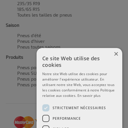
235/35 R19
185/65 R15
Toutes les tailles de pneus
Saison
Pneus d'été
Pneus d'hiver
Pneus toutes saisons
×
Produits
Ce site Web utilise des
cookies
Pneus pour voitures
Pneus SUV / 4x4
Notre site Web utilise des cookies pour
Pneus pour camionnettes
améliorer l'expérience utilisateur. En
Pneus pour motos
utilisant notre site Web, vous acceptez tous
les cookies conformément à notre Politique
relative aux cookies.
En savoir plus
STRICTEMENT NÉCESSAIRES
PERFORMANCE