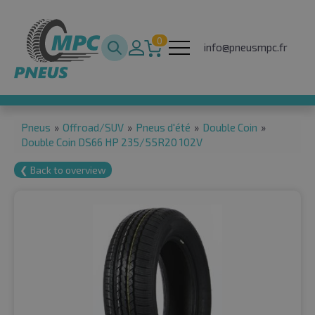
0
info@pneusmpc.fr
Pneus
»
Offroad/SUV
»
Pneus d'été
»
Double Coin
»
Double Coin DS66 HP 235/55R20 102V
❮ Back to overview