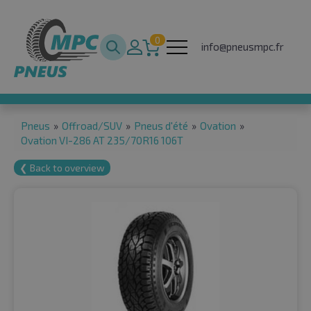
0
info@pneusmpc.fr
Pneus
»
Offroad/SUV
»
Pneus d'été
»
Ovation
»
Ovation VI-286 AT 235/70R16 106T
❮ Back to overview