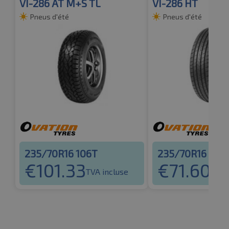
VI-286 AT M+S TL
VI-286 HT
Pneus d'été
Pneus d'été
235/70R16 106T
235/70R16 106
€
101.33
€
71.60
TVA incluse
TVA 