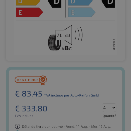
€
83.45
TVA incluse
par Auto-Raifen GmbH
€
333.80
TVA incluse
Quantité
Délai de livraison estimé - Vend. 14 Aug. - Mer. 19 Aug.