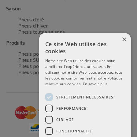
Saison
Pneus d'été
Pneus d'hiver
Pneus toutes saisons
×
Produits
Ce site Web utilise des
cookies
Pneus pour voitures
Pneus SUV / 4x4
Notre site Web utilise des cookies pour
Pneus pour camionnettes
améliorer l'expérience utilisateur. En
Pneus pour motos
utilisant notre site Web, vous acceptez tous
les cookies conformément à notre Politique
relative aux cookies.
En savoir plus
STRICTEMENT NÉCESSAIRES
PERFORMANCE
CIBLAGE
FONCTIONNALITÉ