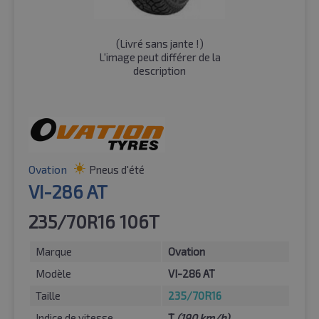
(
Livré sans jante !
)
L'image peut différer de la
description
Ovation
Pneus d'été
VI-286 AT
235/70R16 106T
Marque
Ovation
Modèle
VI-286 AT
Taille
235/70R16
Indice de vitesse
T
(190 km/h)