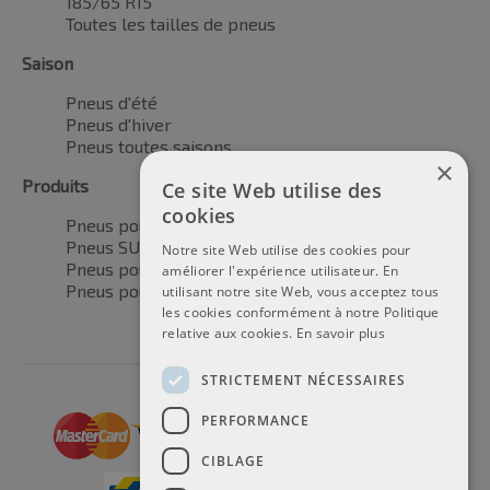
185/65 R15
Toutes les tailles de pneus
Saison
Pneus d'été
Pneus d'hiver
Pneus toutes saisons
×
Produits
Ce site Web utilise des
cookies
Pneus pour voitures
Pneus SUV / 4x4
Notre site Web utilise des cookies pour
Pneus pour camionnettes
améliorer l'expérience utilisateur. En
Pneus pour motos
utilisant notre site Web, vous acceptez tous
les cookies conformément à notre Politique
relative aux cookies.
En savoir plus
STRICTEMENT NÉCESSAIRES
PERFORMANCE
CIBLAGE