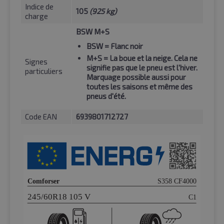
Indice de
105
(925 kg)
charge
BSW M+S
BSW
= Flanc noir
M+S
= La boue et la neige. Cela ne
Signes
signifie pas que le pneu est l'hiver.
particuliers
Marquage possible aussi pour
toutes les saisons et même des
pneus d'été.
Code EAN
6939801712727