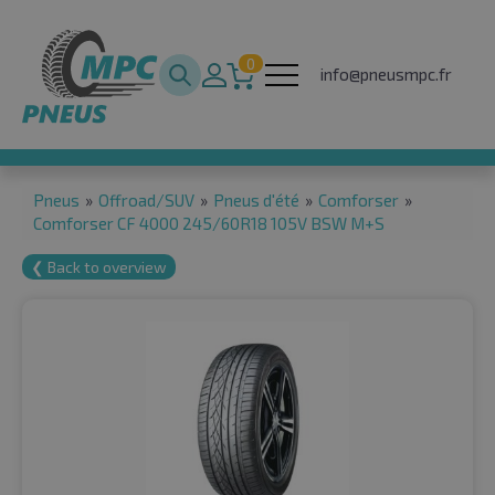
0
info@pneusmpc.fr
Pneus
»
Offroad/SUV
»
Pneus d'été
»
Comforser
»
Comforser CF 4000 245/60R18 105V BSW M+S
❮ Back to overview