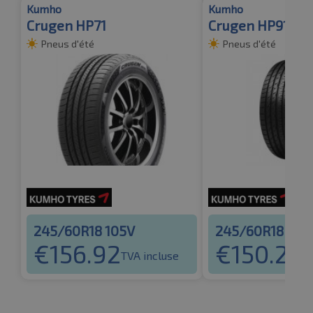
Kumho
Kumho
Crugen HP71
Crugen HP91 TL
Pneus d'été
Pneus d'été
245/60R18 105V
245/60R18 105
€
156.92
€
150.29
TVA incluse
T