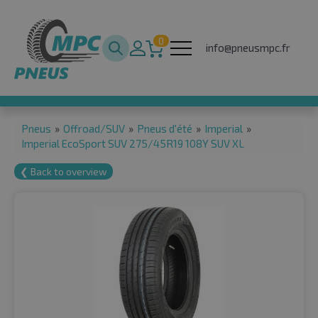
0
info@pneusmpc.fr
Pneus
»
Offroad/SUV
»
Pneus d'été
»
Imperial
»
Imperial EcoSport SUV 275/45R19 108Y SUV XL
❮ Back to overview