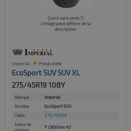
(
Livré sans jante !
)
L'image peut différer de la
description
Imperial
Pneus d'été
EcoSport SUV SUV XL
275/45R19 108Y
Marque
Imperial
Modèle
EcoSport SUV
Taille
275/45R19
Indice de
Y
(300 km/h)
vitesse