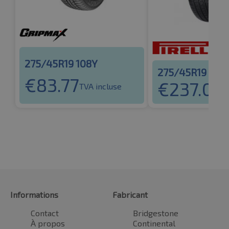
275/45R19 108Y
275/45R19 108
€
83.77
€
237.06
TVA incluse
T
Informations
Fabricant
Contact
Bridgestone
À propos
Continental