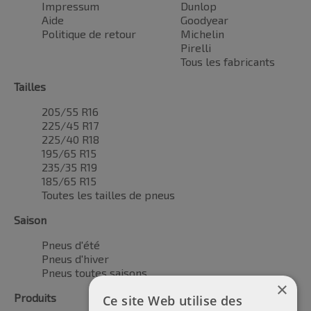
Impressum
Dunlop
Aide
Goodyear
Politique de retour
Michelin
Pirelli
Tous les fabricants
Tailles
205/55 R16
225/45 R17
225/40 R18
195/65 R15
235/35 R19
185/65 R15
Toutes les tailles de pneus
Saison
Pneus d'été
Pneus d'hiver
Pneus toutes saisons
×
Produits
Ce site Web utilise des