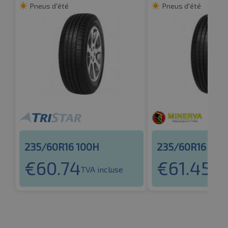
Pneus d'été
Pneus d'été
235/60R16 100H
235/60R16 100
€
60.74
€
61.45
TVA incluse
TVA 