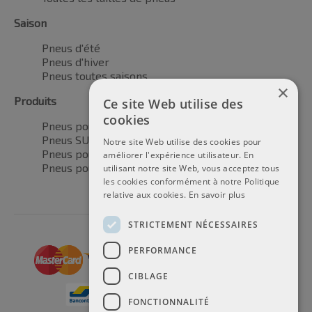
Saison
Pneus d'été
Pneus d'hiver
Pneus toutes saisons
×
Produits
Ce site Web utilise des
cookies
Pneus pour voitures
Pneus SUV / 4x4
Notre site Web utilise des cookies pour
Pneus pour camionnettes
améliorer l'expérience utilisateur. En
Pneus pour motos
utilisant notre site Web, vous acceptez tous
les cookies conformément à notre Politique
relative aux cookies.
En savoir plus
STRICTEMENT NÉCESSAIRES
PERFORMANCE
CIBLAGE
FONCTIONNALITÉ