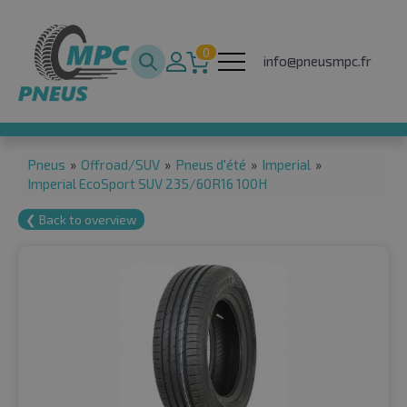
0
info@pneusmpc.fr
Pneus
»
Offroad/SUV
»
Pneus d'été
»
Imperial
»
Imperial EcoSport SUV 235/60R16 100H
❮ Back to overview