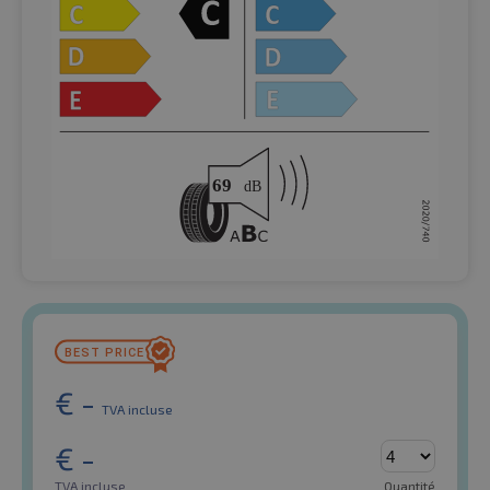
€
-
TVA incluse
€
-
TVA incluse
Quantité