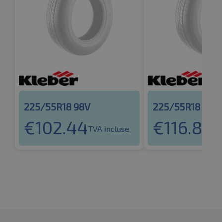
225/55R18 98V
225/55R18 98H
€
102.44
€
116.86
TVA incluse
TV