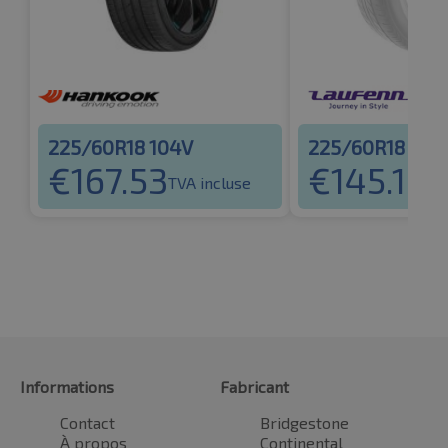
225/60R18 104V
225/60R18 104
€
167.53
€
145.10
TVA incluse
TV
Informations
Fabricant
Contact
Bridgestone
À propos
Continental