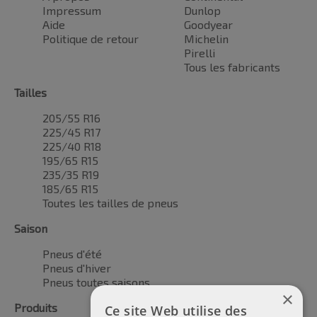
Impressum
Dunlop
Aide
Goodyear
Politique de retour
Michelin
Pirelli
Tous les fabricants
Tailles
205/55 R16
225/45 R17
225/40 R18
195/65 R15
235/35 R19
185/65 R15
Toutes les tailles de pneus
Saison
Pneus d'été
Pneus d'hiver
Pneus toutes saisons
×
Produits
Ce site Web utilise des