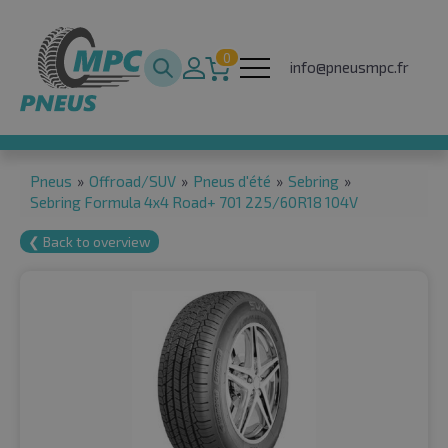
0
info@pneusmpc.fr
Pneus
»
Offroad/SUV
»
Pneus d'été
»
Sebring
»
Sebring Formula 4x4 Road+ 701 225/60R18 104V
❮ Back to overview