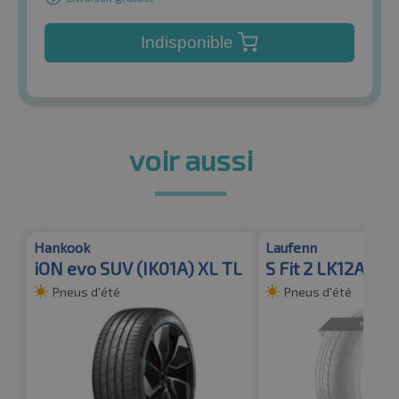
Indisponible
voir aussi
Hankook
Laufenn
iON evo SUV (IK01A) XL TL
S Fit 2 LK12A XL 
Pneus d'été
Pneus d'été