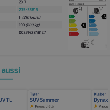
ZX 7
235/55R18
e
H
(210 km/h)
100
(800 kg)
0029142848127
 aussi
Tigar
Kleber
UV TL
SUV Summer
Dynaxe
Pneus d'été
Pneus 