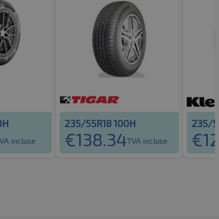
0H
235/55R18 100H
235/5
€
138.34
€
1
VA incluse
TVA incluse