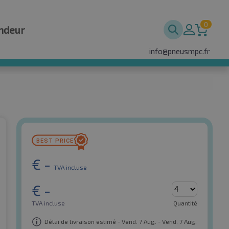
0
ndeur
info@pneusmpc.fr
€
-
TVA incluse
€
-
TVA incluse
Quantité
Délai de livraison estimé - Vend. 7 Aug. - Vend. 7 Aug.