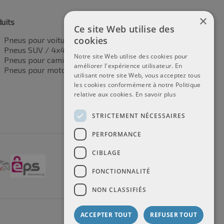
×
uits
Ce site Web utilise des
cookies
Pneus pour voitures
Pneus SUV / 4x4
Notre site Web utilise des cookies pour
Pneus pour camionnettes
améliorer l'expérience utilisateur. En
Pneus pour motos
utilisant notre site Web, vous acceptez tous
les cookies conformément à notre Politique
relative aux cookies.
En savoir plus
STRICTEMENT NÉCESSAIRES
PERFORMANCE
CIBLAGE
FONCTIONNALITÉ
NON CLASSIFIÉS
ACCEPTER TOUT
REFUSER TOUT