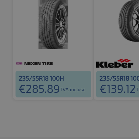
235/55R18 100H
235/55R18 10
€
285.89
€
139.12
TVA incluse
T