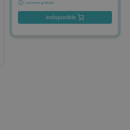
Livraison gratuite
Indisponible
Hankook
r HP5 SUV TL
Dynapro HP2 (RA33) BSW
d'été
Pneus d'été