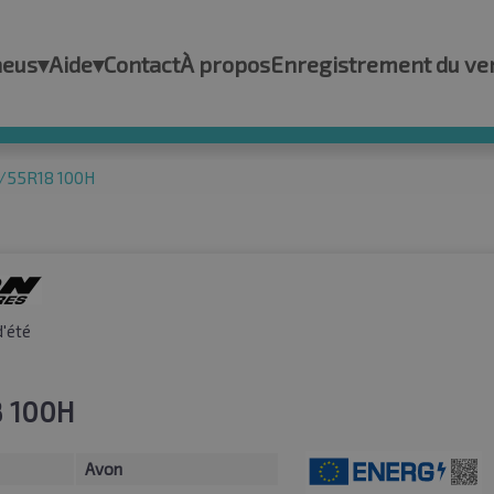
neus
▾
Aide
▾
Contact
À propos
Enregistrement du ve
5/55R18 100H
'été
8 100H
Avon