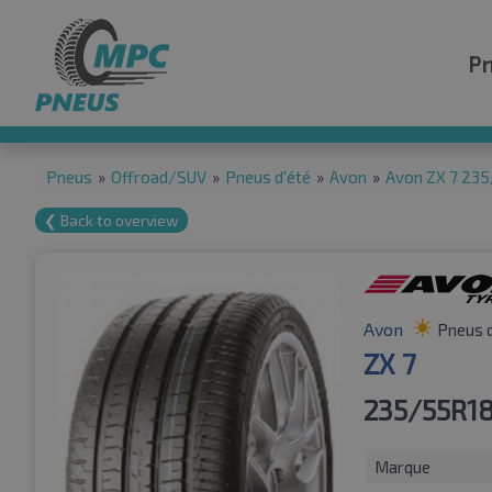
P
Pneus
»
Offroad/SUV
»
Pneus d'été
»
Avon
»
Avon ZX 7 23
❮ Back to overview
Avon
Pneus d
ZX 7
235/55R1
Marque