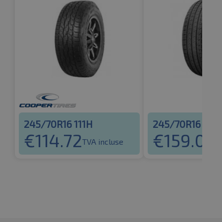
245/70R16 111H
245/70R16 107
€
114.72
€
159.06
TVA incluse
T