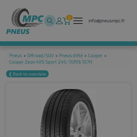
0
info@pneusmpc.fr
Pneus
»
Offroad/SUV
»
Pneus d'été
»
Cooper
»
Cooper Zeon 4XS Sport 245/70R16 107H
❮ Back to overview