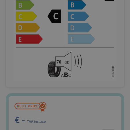
€
-
TVA incluse