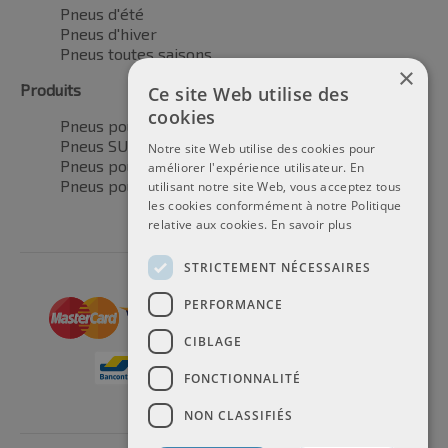
Pneus d'été
Pneus d'hiver
Pneus toutes saisons
×
Produits
Ce site Web utilise des
cookies
Pneus pour voitures
Pneus SUV / 4x4
Notre site Web utilise des cookies pour
Pneus pour camionnettes
améliorer l'expérience utilisateur. En
Pneus pour motos
utilisant notre site Web, vous acceptez tous
les cookies conformément à notre Politique
relative aux cookies.
En savoir plus
STRICTEMENT NÉCESSAIRES
PERFORMANCE
CIBLAGE
FONCTIONNALITÉ
NON CLASSIFIÉS