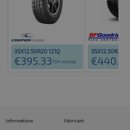
35X12.50R20 121Q
35X12.50R20 1
€
395.33
€
440.9
TVA incluse
Informations
Fabricant