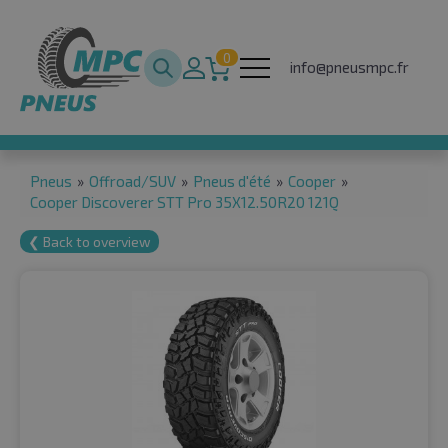
0
info@pneusmpc.fr
Pneus
»
Offroad/SUV
»
Pneus d'été
»
Cooper
»
Cooper Discoverer STT Pro 35X12.50R20 121Q
❮ Back to overview