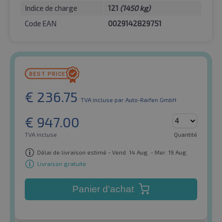
Indice de charge
121
(1450 kg)
Code EAN
0029142829751
€
236.75
TVA incluse
par Auto-Raifen GmbH
€
947.00
TVA incluse
Quantité
Délai de livraison estimé - Vend. 14 Aug. - Mer. 19 Aug.
Livraison gratuite
Panier d'achat