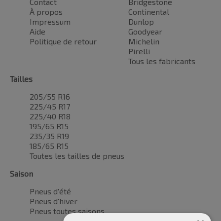
Contact
Bridgestone
À propos
Continental
Impressum
Dunlop
Aide
Goodyear
Politique de retour
Michelin
Pirelli
Tous les fabricants
Tailles
205/55 R16
225/45 R17
225/40 R18
195/65 R15
235/35 R19
185/65 R15
Toutes les tailles de pneus
Saison
Pneus d'été
Pneus d'hiver
Pneus toutes saisons