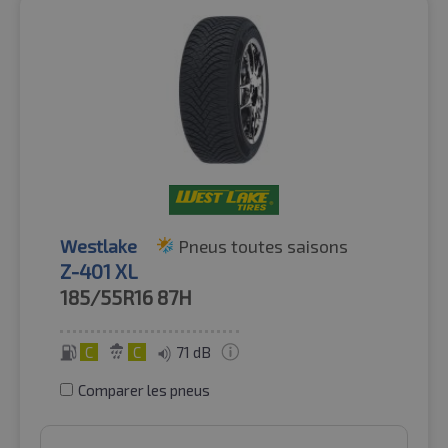
Westlake
Pneus toutes saisons
Z-401 XL
185/55R16
87H
C
C
71 dB
Comparer les pneus