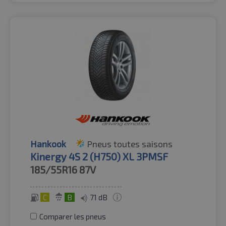
Hankook
Pneus toutes saisons
Kinergy 4S 2 (H750) XL 3PMSF
185/55R16
87V
C
B
71 dB
Comparer les pneus