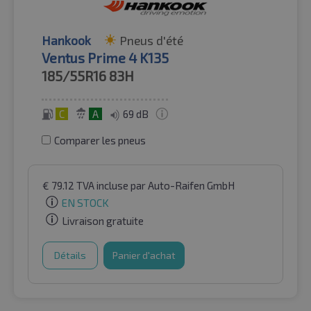
Hankook
Pneus d'été
Ventus Prime 4 K135
185/55R16
83H
C
A
69 dB
Comparer les pneus
€
79.12
TVA incluse
par Auto-Raifen GmbH
EN STOCK
Livraison gratuite
Détails
Panier d'achat