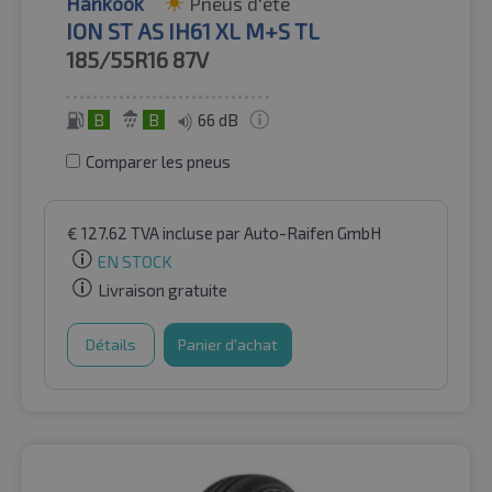
Hankook
Pneus d'été
ION ST AS IH61 XL M+S TL
185/55R16
87V
B
B
66 dB
Comparer les pneus
€
127.62
TVA incluse
par Auto-Raifen GmbH
EN STOCK
Livraison gratuite
Détails
Panier d'achat