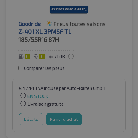
Goodride
Pneus toutes saisons
Z-401 XL 3PMSF TL
185/55R16
87H
C
C
71 dB
Comparer les pneus
€
47.44
TVA incluse
par Auto-Raifen GmbH
EN STOCK
Livraison gratuite
Détails
Panier d'achat