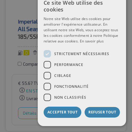
Ce site Web utilise des
cookies
Notre site Web utilise des cookies pour
Imperial
Pneus toutes saisons
améliorer l'expérience utilisateur. En
All Season Driver XL
utilisant notre site Web, vous acceptez tous
les cookies conformément à notre Politique
185/55R16
87V
relative aux cookies.
En savoir plus
D
C
71 dB
STRICTEMENT NÉCESSAIRES
Comparer les pneus
PERFORMANCE
CIBLAGE
€
55.67
TVA incluse
par Auto-Raifen GmbH
FONCTIONNALITÉ
EN STOCK
NON CLASSIFIÉS
Livraison gratuite
ACCEPTER TOUT
REFUSER TOUT
Détails
Panier d'achat