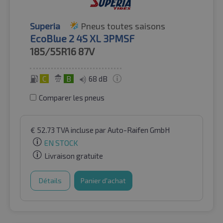
Superia
Pneus toutes saisons
EcoBlue 2 4S XL 3PMSF
185/55R16
87V
C
B
68 dB
Comparer les pneus
€
52.73
TVA incluse
par Auto-Raifen GmbH
EN STOCK
Livraison gratuite
Détails
Panier d'achat