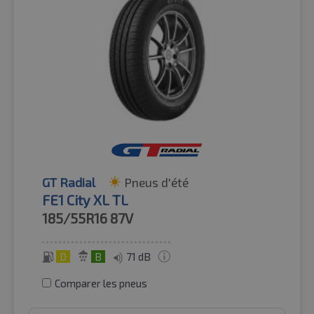
GT Radial
Pneus d'été
FE1 City XL TL
185/55R16
87V
D
B
71 dB
Comparer les pneus