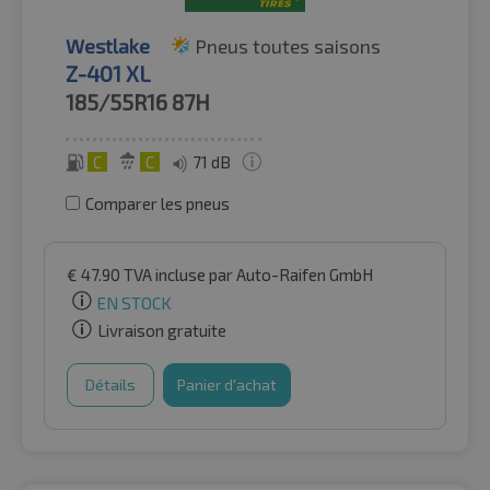
Westlake
Pneus toutes saisons
Z-401 XL
185/55R16
87H
C
C
71 dB
Comparer les pneus
€
47.90
TVA incluse
par Auto-Raifen GmbH
EN STOCK
Livraison gratuite
Détails
Panier d'achat