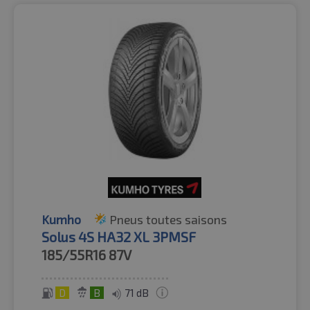
Kumho
Pneus toutes saisons
Solus 4S HA32 XL 3PMSF
185/55R16
87V
D
B
71 dB