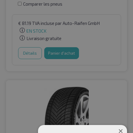
Comparer les pneus
€
81.19
TVA incluse
par Auto-Raifen GmbH
EN STOCK
Livraison gratuite
Détails
Panier d'achat
×