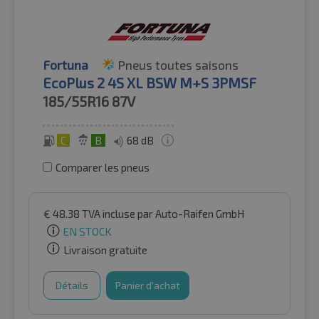
Fortuna
Pneus toutes saisons
EcoPlus 2 4S XL BSW M+S 3PMSF
185/55R16
87V
C
B
68 dB
Comparer les pneus
€
48.38
TVA incluse
par Auto-Raifen GmbH
EN STOCK
Livraison gratuite
Détails
Panier d'achat