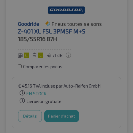
Goodride
Pneus toutes saisons
Z-401 XL FSL 3PMSF M+S
185/55R16
87H
C
C
71 dB
Comparer les pneus
€
45.16
TVA incluse
par Auto-Raifen GmbH
EN STOCK
Livraison gratuite
Détails
Panier d'achat