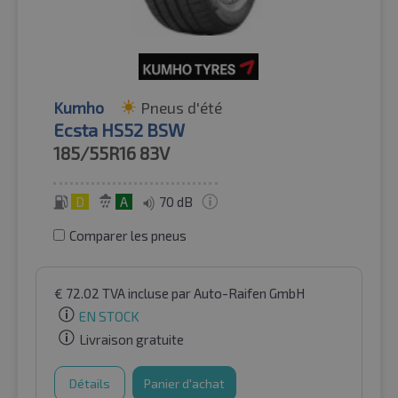
Kumho
Pneus d'été
Ecsta HS52 BSW
185/55R16
83V
D
A
70 dB
Comparer les pneus
€
72.02
TVA incluse
par Auto-Raifen GmbH
EN STOCK
Livraison gratuite
Détails
Panier d'achat