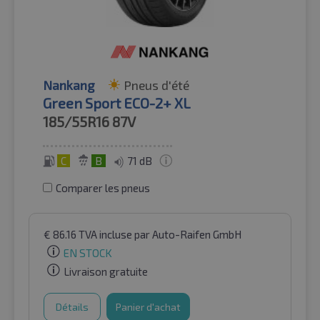
Nankang
Pneus d'été
Green Sport ECO-2+ XL
185/55R16
87V
C
B
71 dB
Comparer les pneus
€
86.16
TVA incluse
par Auto-Raifen GmbH
EN STOCK
Livraison gratuite
Détails
Panier d'achat