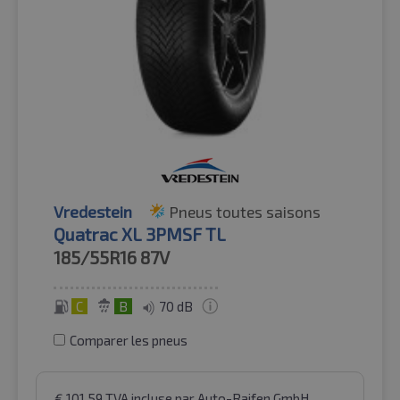
Vredestein
Pneus toutes saisons
Quatrac XL 3PMSF TL
185/55R16
87V
C
B
70 dB
Comparer les pneus
€
101.59
TVA incluse
par Auto-Raifen GmbH