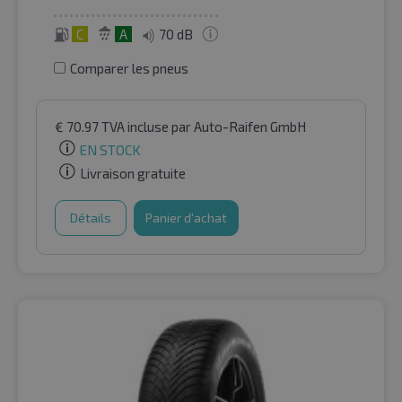
C
A
70 dB
Comparer les pneus
€
70.97
TVA incluse
par Auto-Raifen GmbH
EN STOCK
Livraison gratuite
Détails
Panier d'achat