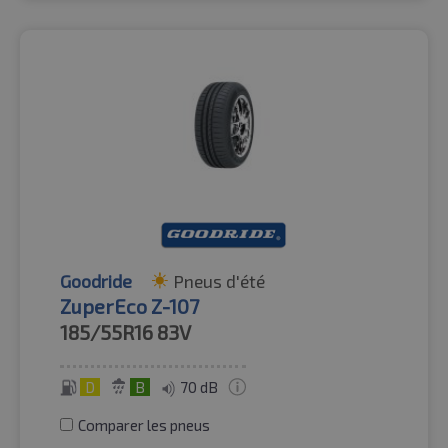
Goodride
Pneus d'été
ZuperEco Z-107
185/55R16
83V
D
B
70 dB
Comparer les pneus