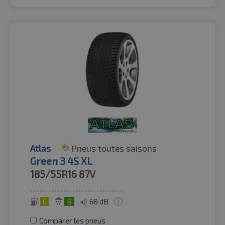
Atlas
Pneus toutes saisons
Green 3 4S XL
185/55R16
87V
C
B
68 dB
Comparer les pneus