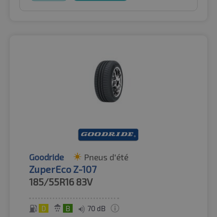
Goodride
Pneus d'été
ZuperEco Z-107
185/55R16
83V
D
B
70 dB