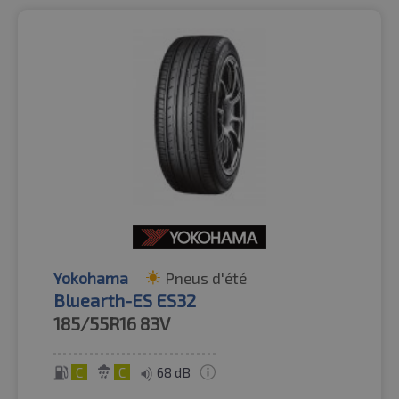
Yokohama
Pneus d'été
Bluearth-ES ES32
185/55R16
83V
C
C
68 dB