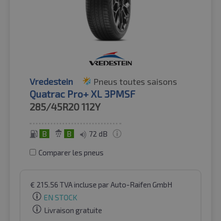
Vredestein
Pneus toutes saisons
Quatrac Pro+ XL 3PMSF
285/45R20
112Y
B
B
72 dB
Comparer les pneus
€
215.56
TVA incluse
par Auto-Raifen GmbH
EN STOCK
Livraison gratuite