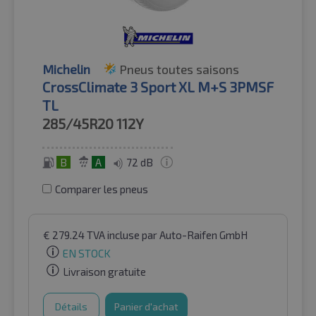
Michelin
Pneus toutes saisons
CrossClimate 3 Sport XL M+S 3PMSF
TL
285/45R20
112Y
B
A
72 dB
Comparer les pneus
€
279.24
TVA incluse
par Auto-Raifen GmbH
EN STOCK
Livraison gratuite
Détails
Panier d'achat