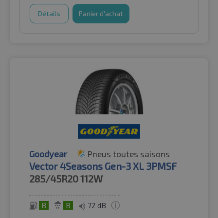
Détails
Panier d'achat
Goodyear
Pneus toutes saisons
Vector 4Seasons Gen-3 XL 3PMSF
285/45R20
112W
B
B
72 dB