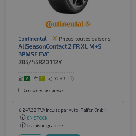
Continental
Pneus toutes saisons
AllSeasonContact 2 FR XL M+S
3PMSF EVC
285/45R20
112Y
A
C
72 dB
Comparer les pneus
€
247.22
TVA incluse
par Auto-Raifen GmbH
EN STOCK
Livraison gratuite