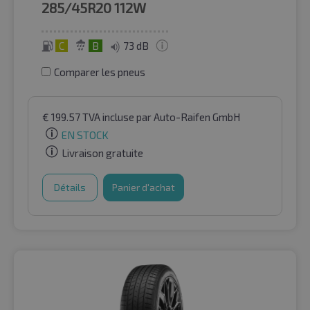
285/45R20
112W
C
B
73 dB
Comparer les pneus
€
199.57
TVA incluse
par Auto-Raifen GmbH
EN STOCK
Livraison gratuite
Détails
Panier d'achat