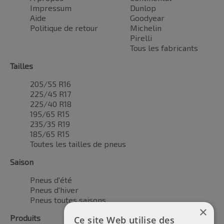
Impressum
Dunlop
Aide
Goodyear
Politique de retour
Michelin
Pirelli
Tous les fabricants
Tailles
205/55 R16
225/45 R17
225/40 R18
195/65 R15
235/35 R19
185/65 R15
Toutes les tailles de pneus
Saison
Pneus d'été
Pneus d'hiver
Pneus toutes saisons
×
Produits
Ce site Web utilise des