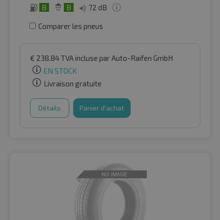
B
B
72 dB
Comparer les pneus
€
238.84
TVA incluse
par Auto-Raifen GmbH
EN STOCK
Livraison gratuite
Détails
Panier d'achat