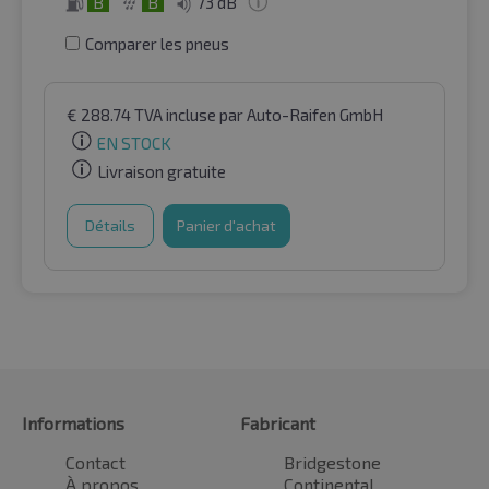
B
B
73 dB
Comparer les pneus
€
288.74
TVA incluse
par Auto-Raifen GmbH
EN STOCK
Livraison gratuite
Détails
Panier d'achat
Informations
Fabricant
Contact
Bridgestone
À propos
Continental