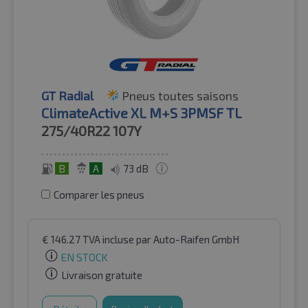
GT Radial
Pneus toutes saisons
ClimateActive XL M+S 3PMSF TL
275/40R22
107Y
B
A
73 dB
Comparer les pneus
€
146.27
TVA incluse
par Auto-Raifen GmbH
EN STOCK
Livraison gratuite