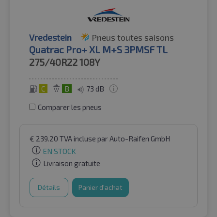
Vredestein
Pneus toutes saisons
Quatrac Pro+ XL M+S 3PMSF TL
275/40R22
108Y
C
B
73 dB
Comparer les pneus
€
239.20
TVA incluse
par Auto-Raifen GmbH
EN STOCK
Livraison gratuite
Détails
Panier d'achat