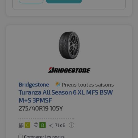
Bridgestone
Pneus toutes saisons
Turanza All Season 6 XL MFS BSW
M+S 3PMSF
275/40R19
105Y
C
B
71 dB
Comparer les pneus