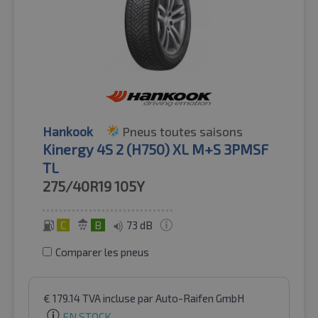
Hankook
Pneus toutes saisons
Kinergy 4S 2 (H750) XL M+S 3PMSF
TL
275/40R19
105Y
C
B
73 dB
Comparer les pneus
€
179.14
TVA incluse
par Auto-Raifen GmbH
EN STOCK