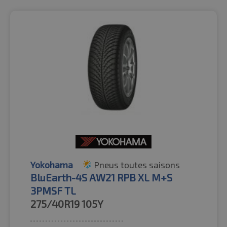
Yokohama
Pneus toutes saisons
BluEarth-4S AW21 RPB XL M+S
3PMSF TL
275/40R19
105Y