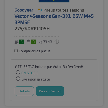
Goodyear
Pneus toutes saisons
Vector 4Seasons Gen-3 XL BSW M+S
3PMSF
275/40R19
105H
A
B
73 dB
Comparer les pneus
€
171.56
TVA incluse
par Auto-Raifen GmbH
EN STOCK
Livraison gratuite
Détails
Panier d'achat