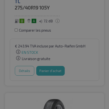
TL
275/40R19
105Y
B
A
72 dB
Comparer les pneus
€
243.94
TVA incluse
par Auto-Raifen GmbH
EN STOCK
Livraison gratuite
Détails
Panier d'achat