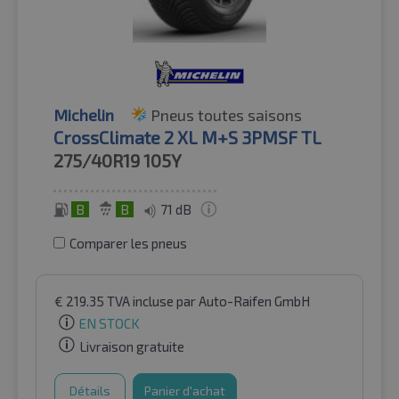
Michelin
Pneus toutes saisons
CrossClimate 2 XL M+S 3PMSF TL
275/40R19
105Y
B
B
71 dB
Comparer les pneus
€
219.35
TVA incluse
par Auto-Raifen GmbH
EN STOCK
Livraison gratuite
Détails
Panier d'achat