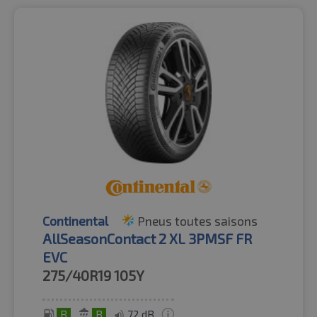
Continental
Pneus toutes saisons
AllSeasonContact 2 XL 3PMSF FR
EVC
275/40R19
105Y
B
B
72 dB