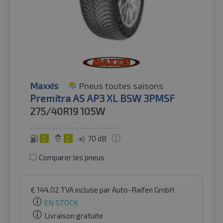
Maxxis
Pneus toutes saisons
Premitra AS AP3 XL BSW 3PMSF
275/40R19
105W
C
C
70 dB
Comparer les pneus
€
144.02
TVA incluse
par Auto-Raifen GmbH
EN STOCK
Livraison gratuite