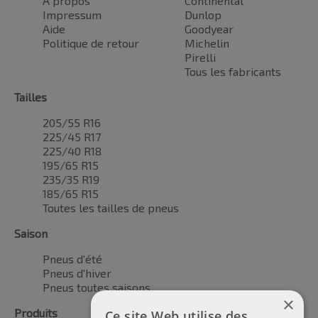
À propos
Continental
Impressum
Dunlop
Aide
Goodyear
Politique de retour
Michelin
Pirelli
Tous les fabricants
Tailles
205/55 R16
225/45 R17
225/40 R18
195/65 R15
235/35 R19
185/65 R15
Toutes les tailles de pneus
Saison
Pneus d'été
Pneus d'hiver
Pneus toutes saisons
×
Produits
Ce site Web utilise des