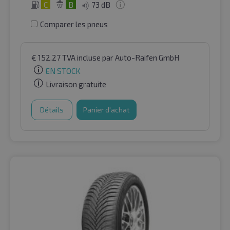
C
B
73 dB
Comparer les pneus
€
152.27
TVA incluse
par Auto-Raifen GmbH
EN STOCK
Livraison gratuite
Détails
Panier d'achat