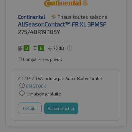
Continental
Pneus toutes saisons
AllSeasonContact™ FR XL 3PMSF
275/40R19
105Y
B
B
73 dB
Comparer les pneus
€
173.92
TVA incluse
par Auto-Raifen GmbH
EN STOCK
Livraison gratuite
Détails
Panier d'achat