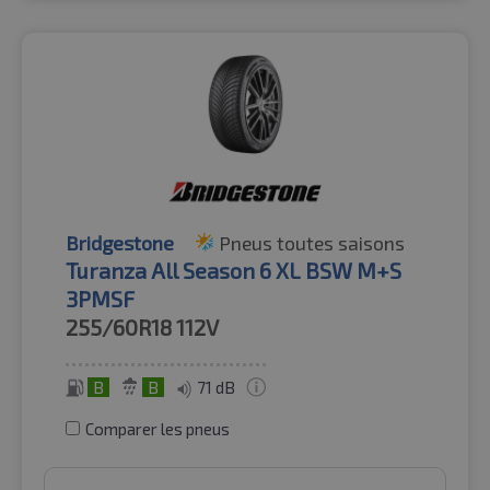
Bridgestone
Pneus toutes saisons
Turanza All Season 6 XL BSW M+S
3PMSF
255/60R18
112V
B
B
71 dB
Comparer les pneus