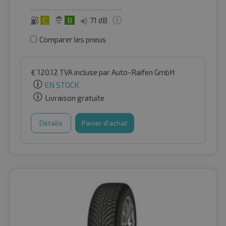
C
B
71 dB
Comparer les pneus
€
120.12
TVA incluse
par Auto-Raifen GmbH
EN STOCK
Livraison gratuite
Détails
Panier d'achat