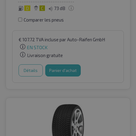
D
C
73 dB
Comparer les pneus
€
107.72
TVA incluse
par Auto-Raifen GmbH
EN STOCK
Livraison gratuite
Détails
Panier d'achat