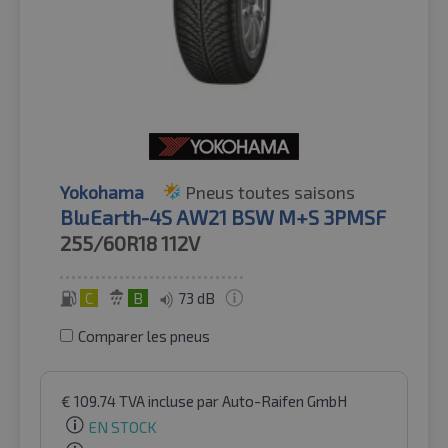
Yokohama
Pneus toutes saisons
BluEarth-4S AW21 BSW M+S 3PMSF
255/60R18
112V
C
B
73 dB
Comparer les pneus
€
109.74
TVA incluse
par Auto-Raifen GmbH
EN STOCK