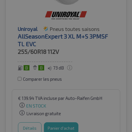
Uniroyal
Pneus toutes saisons
AllSeasonExpert 3 XL M+S 3PMSF
TL EVC
255/60R18
112V
B
B
73 dB
Comparer les pneus
€
139.94
TVA incluse
par Auto-Raifen GmbH
EN STOCK
Livraison gratuite
Détails
Panier d'achat