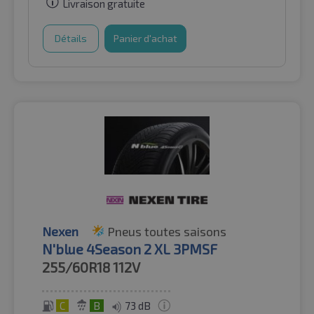
Livraison gratuite
Détails
Panier d'achat
Nexen
Pneus toutes saisons
N'blue 4Season 2 XL 3PMSF
255/60R18
112V
C
B
73 dB