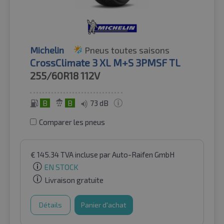
Michelin
Pneus toutes saisons
CrossClimate 3 XL M+S 3PMSF TL
255/60R18
112V
B
B
73 dB
Comparer les pneus
€
145.34
TVA incluse
par Auto-Raifen GmbH
EN STOCK
Livraison gratuite
Détails
Panier d'achat