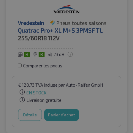
Vredestein
Pneus toutes saisons
Quatrac Pro+ XL M+S 3PMSF TL
255/60R18
112V
B
B
73 dB
Comparer les pneus
€
120.73
TVA incluse
par Auto-Raifen GmbH
EN STOCK
Livraison gratuite
Détails
Panier d'achat