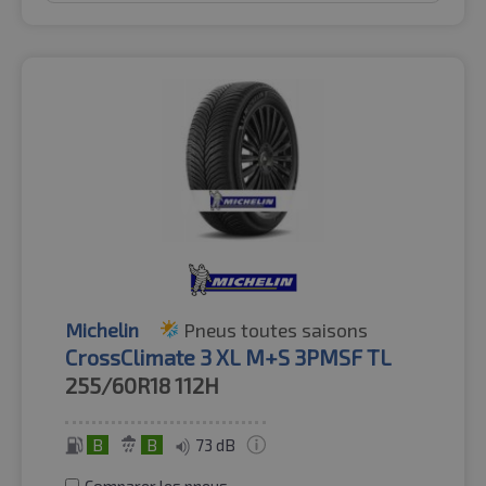
Michelin
Pneus toutes saisons
CrossClimate 3 XL M+S 3PMSF TL
255/60R18
112H
B
B
73 dB