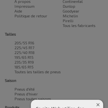
À propos
Continental
Impressum
Dunlop
Aide
Goodyear
Politique de retour
Michelin
Pirelli
Tous les fabricants
Tailles
205/55 R16
225/45 R17
225/40 R18
195/65 R15
235/35 R19
185/65 R15
Toutes les tailles de pneus
Saison
Pneus d'été
Pneus d'hiver
Pneus toutes saisons
×
Produits