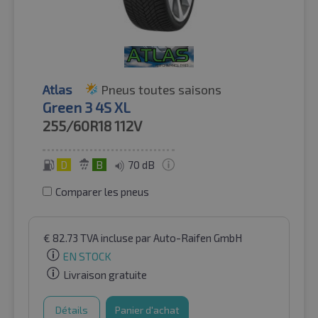
Atlas
Pneus toutes saisons
Green 3 4S XL
255/60R18
112V
D
B
70 dB
Comparer les pneus
€
82.73
TVA incluse
par Auto-Raifen GmbH
EN STOCK
Livraison gratuite
Détails
Panier d'achat