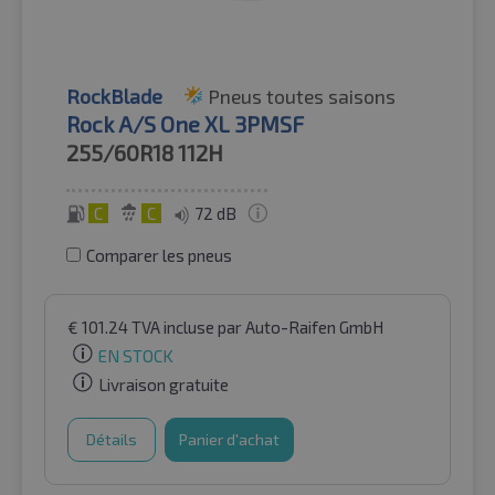
RockBlade
Pneus toutes saisons
Rock A/S One XL 3PMSF
255/60R18
112H
C
C
72 dB
Comparer les pneus
€
101.24
TVA incluse
par Auto-Raifen GmbH
EN STOCK
Livraison gratuite
Détails
Panier d'achat