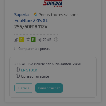
Superia
Pneus toutes saisons
EcoBlue 2 4S XL
255/60R18
112V
D
B
70 dB
Comparer les pneus
€
89.48
TVA incluse
par Auto-Raifen GmbH
EN STOCK
Livraison gratuite
Détails
Panier d'achat