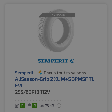
Semperit
Pneus toutes saisons
AllSeason-Grip 2 XL M+S 3PMSF TL
EVC
255/60R18
112V
B
B
73 dB