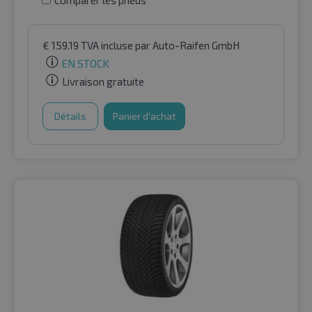
Comparer les pneus
€
159.19
TVA incluse
par Auto-Raifen GmbH
EN STOCK
Livraison gratuite
Détails
Panier d'achat