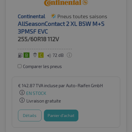
Continental
Pneus toutes saisons
AllSeasonContact 2 XL BSW M+S
3PMSF EVC
255/60R18
112V
B
C
72 dB
Comparer les pneus
€
142.87
TVA incluse
par Auto-Raifen GmbH
EN STOCK
Livraison gratuite
Détails
Panier d'achat