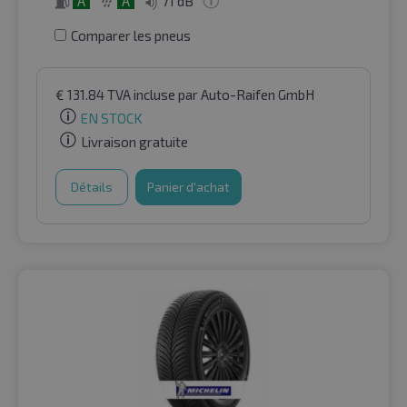
A
A
71 dB
Comparer les pneus
€
131.84
TVA incluse
par Auto-Raifen GmbH
EN STOCK
Livraison gratuite
Détails
Panier d'achat