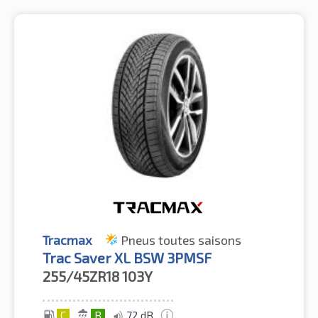
Tracmax
Pneus toutes saisons
Trac Saver XL BSW 3PMSF
255/45ZR18
103Y
C
B
72 dB