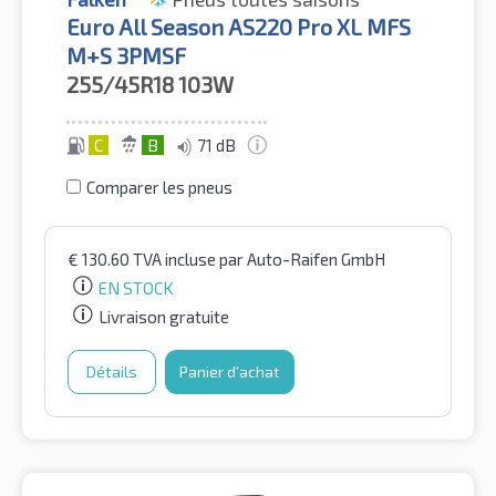
Euro All Season AS220 Pro XL MFS
M+S 3PMSF
255/45R18
103W
C
B
71 dB
Comparer les pneus
€
130.60
TVA incluse
par Auto-Raifen GmbH
EN STOCK
Livraison gratuite
Détails
Panier d'achat