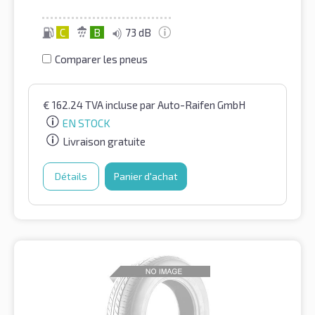
C
B
73 dB
Comparer les pneus
€
162.24
TVA incluse
par Auto-Raifen GmbH
EN STOCK
Livraison gratuite
Détails
Panier d'achat