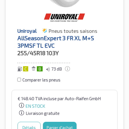
Uniroyal
Pneus toutes saisons
AllSeasonExpert 3 FR XL M+S
3PMSF TL EVC
255/45R18
103Y
C
B
73 dB
Comparer les pneus
€
148.40
TVA incluse
par Auto-Raifen GmbH
EN STOCK
Livraison gratuite
Détails
Panier d'achat