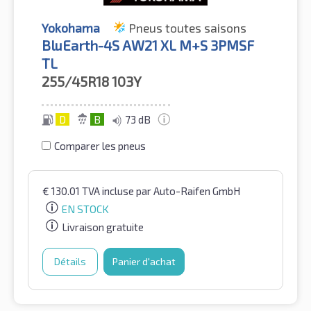
Yokohama
Pneus toutes saisons
BluEarth-4S AW21 XL M+S 3PMSF
TL
255/45R18
103Y
D
B
73 dB
Comparer les pneus
€
130.01
TVA incluse
par Auto-Raifen GmbH
EN STOCK
Livraison gratuite
Détails
Panier d'achat