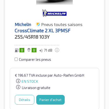
Michelin
Pneus toutes saisons
CrossClimate 2 XL 3PMSF
255/45R18
103Y
B
B
71 dB
Comparer les pneus
€
196.67
TVA incluse
par Auto-Raifen GmbH
EN STOCK
Livraison gratuite
Détails
Panier d'achat