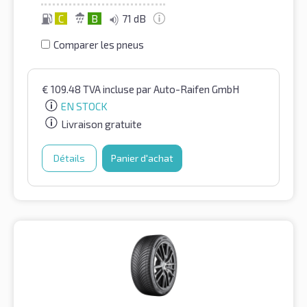
C
B
71 dB
Comparer les pneus
€
109.48
TVA incluse
par Auto-Raifen GmbH
EN STOCK
Livraison gratuite
Détails
Panier d'achat