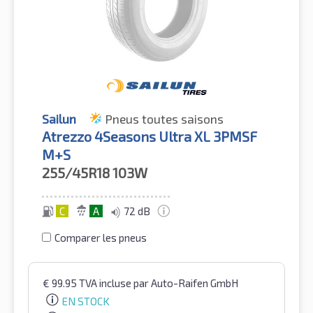
Sailun
Pneus toutes saisons
Atrezzo 4Seasons Ultra XL 3PMSF
M+S
255/45R18
103W
C
A
72 dB
Comparer les pneus
€
99.95
TVA incluse
par Auto-Raifen GmbH
EN STOCK