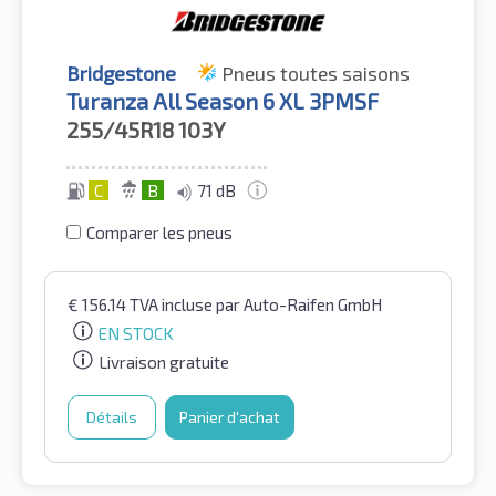
Bridgestone
Pneus toutes saisons
Turanza All Season 6 XL 3PMSF
255/45R18
103Y
C
B
71 dB
Comparer les pneus
€
156.14
TVA incluse
par Auto-Raifen GmbH
EN STOCK
Livraison gratuite
Détails
Panier d'achat