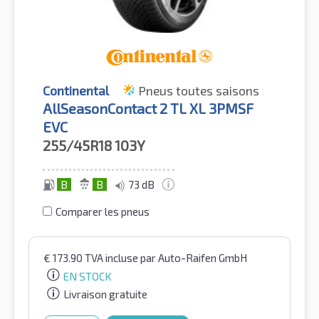
Continental
Pneus toutes saisons
AllSeasonContact 2 TL XL 3PMSF
EVC
255/45R18
103Y
B
B
73 dB
Comparer les pneus
€
173.90
TVA incluse
par Auto-Raifen GmbH
EN STOCK
Livraison gratuite