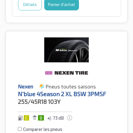
Détails
Panier d'achat
Nexen
Pneus toutes saisons
N'blue 4Season 2 XL BSW 3PMSF
255/45R18
103Y
C
B
73 dB
Comparer les pneus