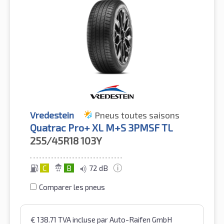
Vredestein
Pneus toutes saisons
Quatrac Pro+ XL M+S 3PMSF TL
255/45R18
103Y
C
B
72 dB
Comparer les pneus
€
138.71
TVA incluse
par Auto-Raifen GmbH