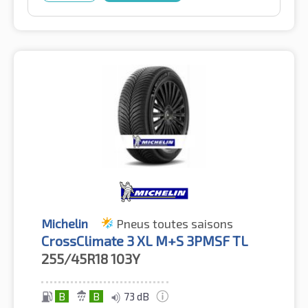
Michelin
Pneus toutes saisons
CrossClimate 3 XL M+S 3PMSF TL
255/45R18
103Y
B
B
73 dB