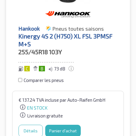
Hankook
Pneus toutes saisons
Kinergy 4S 2 (H750) XL FSL 3PMSF
M+S
255/45R18
103Y
C
B
73 dB
Comparer les pneus
€
137.24
TVA incluse
par Auto-Raifen GmbH
EN STOCK
Livraison gratuite
Détails
Panier d'achat