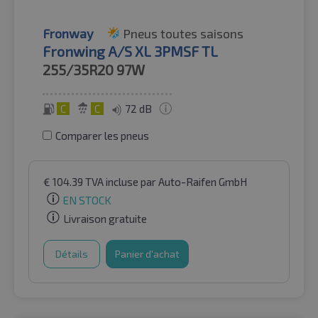
Fronway
Pneus toutes saisons
Fronwing A/S XL 3PMSF TL
255/35R20
97W
C
C
72 dB
Comparer les pneus
€
104.39
TVA incluse
par Auto-Raifen GmbH
EN STOCK
Livraison gratuite
Détails
Panier d'achat