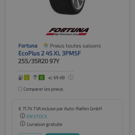
Fortuna
Pneus toutes saisons
EcoPlus 2 4S XL 3PMSF
255/35R20
97Y
C
B
69 dB
Comparer les pneus
€
71.74
TVA incluse
par Auto-Raifen GmbH
EN STOCK
Livraison gratuite