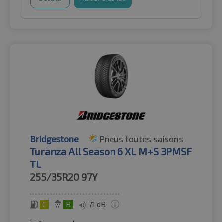
Bridgestone
Pneus toutes saisons
Turanza All Season 6 XL M+S 3PMSF
TL
255/35R20
97Y
C
B
71 dB