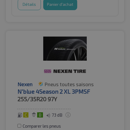
Détails
Panier d'achat
Nexen
Pneus toutes saisons
N'blue 4Season 2 XL 3PMSF
255/35R20
97Y
C
B
73 dB
Comparer les pneus