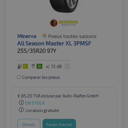
Minerva
Pneus toutes saisons
All Season Master XL 3PMSF
255/35R20
97Y
C
B
72 dB
Comparer les pneus
€
85.20
TVA incluse
par Auto-Raifen GmbH
EN STOCK
Livraison gratuite
Détails
Panier d'achat