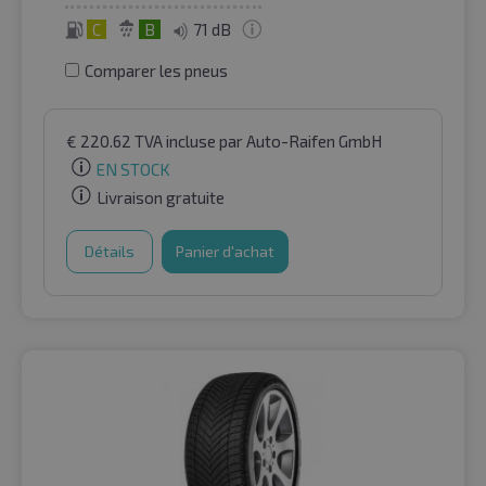
C
B
71 dB
Comparer les pneus
€
220.62
TVA incluse
par Auto-Raifen GmbH
EN STOCK
Livraison gratuite
Détails
Panier d'achat