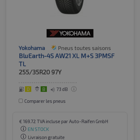
Yokohama
Pneus toutes saisons
BluEarth-4S AW21 XL M+S 3PMSF
TL
255/35R20
97Y
D
B
73 dB
Comparer les pneus
€
169.72
TVA incluse
par Auto-Raifen GmbH
EN STOCK
Livraison gratuite