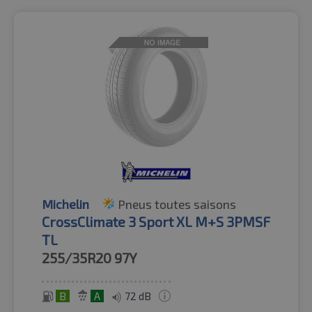
Michelin
Pneus toutes saisons
CrossClimate 3 Sport XL M+S 3PMSF
TL
255/35R20
97Y
B
A
72 dB