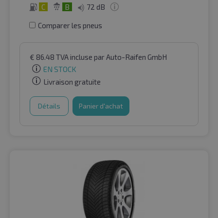
C
B
72 dB
Comparer les pneus
€
86.48
TVA incluse
par Auto-Raifen GmbH
EN STOCK
Livraison gratuite
Détails
Panier d'achat