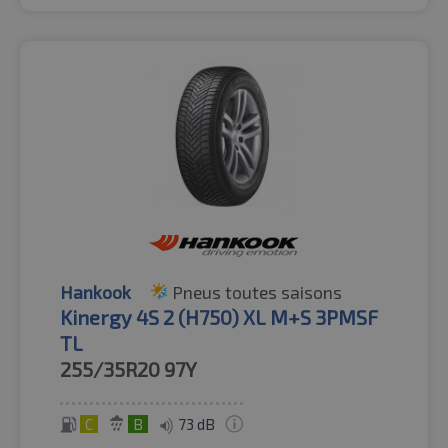
Hankook
Pneus toutes saisons
Kinergy 4S 2 (H750) XL M+S 3PMSF
TL
255/35R20
97Y
C
B
73 dB