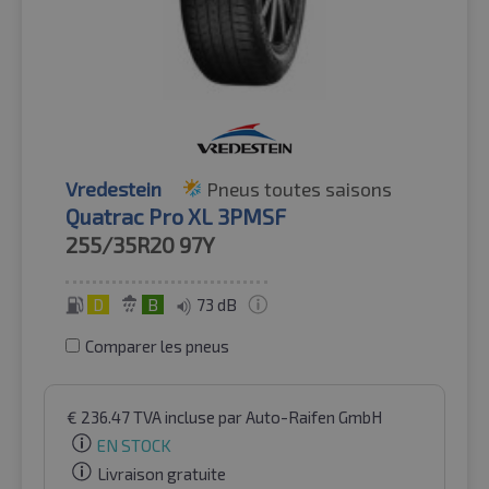
Vredestein
Pneus toutes saisons
Quatrac Pro XL 3PMSF
255/35R20
97Y
D
B
73 dB
Comparer les pneus
€
236.47
TVA incluse
par Auto-Raifen GmbH
EN STOCK
Livraison gratuite