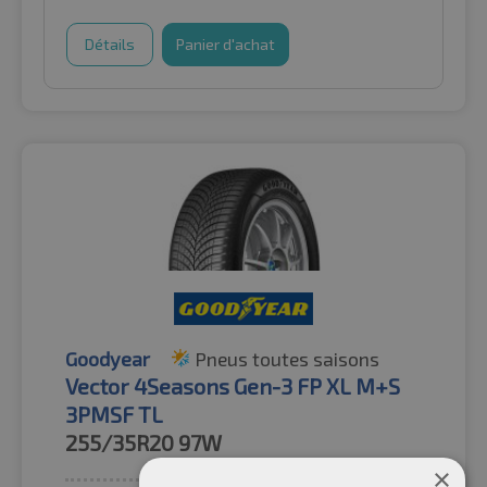
Détails
Panier d'achat
Goodyear
Pneus toutes saisons
Vector 4Seasons Gen-3 FP XL M+S
3PMSF TL
255/35R20
97W
×