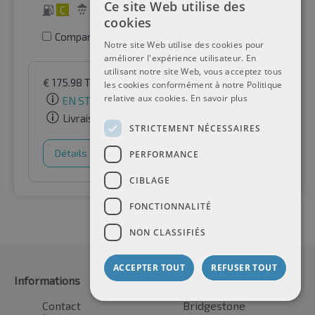
Ce site Web utilise des
C
C
73 dB
cookies
Comparer les pneus
Notre site Web utilise des cookies pour
améliorer l'expérience utilisateur. En
utilisant notre site Web, vous acceptez tous
€
175.98
TVA incluse
par Auto-Raifen GmbH
les cookies conformément à notre Politique
relative aux cookies.
En savoir plus
EN STOCK
Livraison gratuite
STRICTEMENT NÉCESSAIRES
Détails
Panier d'achat
PERFORMANCE
CIBLAGE
FONCTIONNALITÉ
NON CLASSIFIÉS
ACCEPTER TOUT
REFUSER TOUT
Informations
Fabricant
Contact
Bridgestone