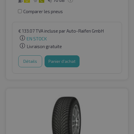
D
C
70 dB
Comparer les pneus
€
133.07
TVA incluse
par Auto-Raifen GmbH
EN STOCK
Livraison gratuite
Détails
Panier d'achat