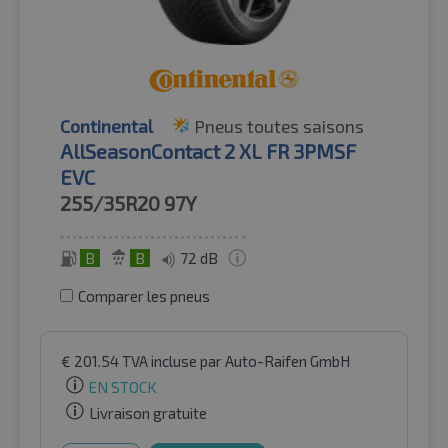
Continental
Pneus toutes saisons
AllSeasonContact 2 XL FR 3PMSF
EVC
255/35R20
97Y
B
B
72 dB
Comparer les pneus
€
201.54
TVA incluse
par Auto-Raifen GmbH
EN STOCK
Livraison gratuite