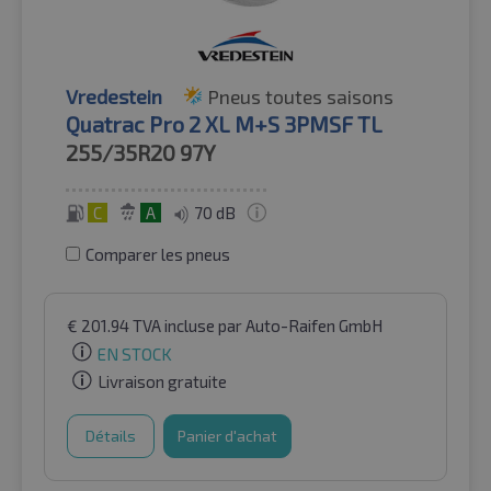
Vredestein
Pneus toutes saisons
Quatrac Pro 2 XL M+S 3PMSF TL
255/35R20
97Y
C
A
70 dB
Comparer les pneus
€
201.94
TVA incluse
par Auto-Raifen GmbH
EN STOCK
Livraison gratuite
Détails
Panier d'achat