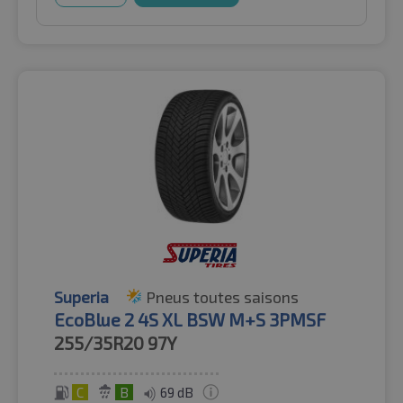
Superia
Pneus toutes saisons
EcoBlue 2 4S XL BSW M+S 3PMSF
255/35R20
97Y
C
B
69 dB