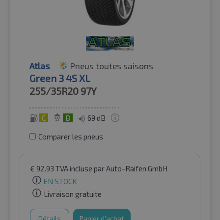
Atlas
Pneus toutes saisons
Green 3 4S XL
255/35R20
97Y
C
B
69 dB
Comparer les pneus
€
92.93
TVA incluse
par Auto-Raifen GmbH
EN STOCK
Livraison gratuite
Détails
Panier d'achat