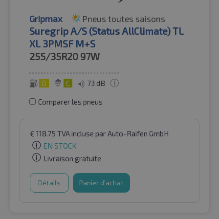
Gripmax
Pneus toutes saisons
Suregrip A/S (Status AllClimate) TL
XL 3PMSF M+S
255/35R20
97W
D
C
73 dB
Comparer les pneus
€
118.75
TVA incluse
par Auto-Raifen GmbH
EN STOCK
Livraison gratuite
Détails
Panier d'achat