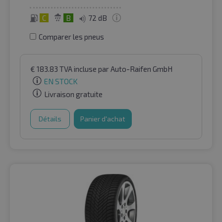
C
B
72 dB
Comparer les pneus
€
183.83
TVA incluse
par Auto-Raifen GmbH
EN STOCK
Livraison gratuite
Détails
Panier d'achat