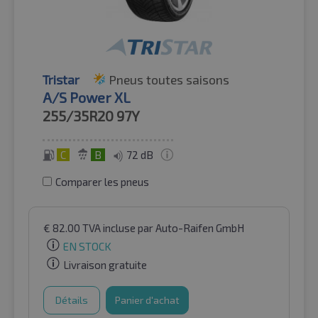
Tristar
Pneus toutes saisons
A/S Power XL
255/35R20
97Y
C
B
72 dB
Comparer les pneus
€
82.00
TVA incluse
par Auto-Raifen GmbH
EN STOCK
Livraison gratuite
Détails
Panier d'achat