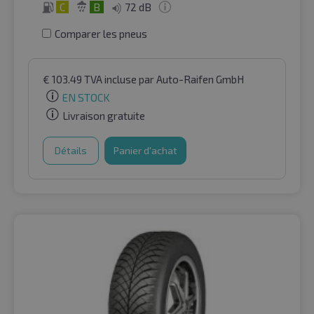
C
B
72 dB
Comparer les pneus
€
103.49
TVA incluse
par Auto-Raifen GmbH
EN STOCK
Livraison gratuite
Détails
Panier d'achat