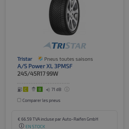
Tristar
Pneus toutes saisons
A/S Power XL 3PMSF
245/45R17
99W
C
B
71 dB
Comparer les pneus
€
66.59
TVA incluse
par Auto-Raifen GmbH
EN STOCK