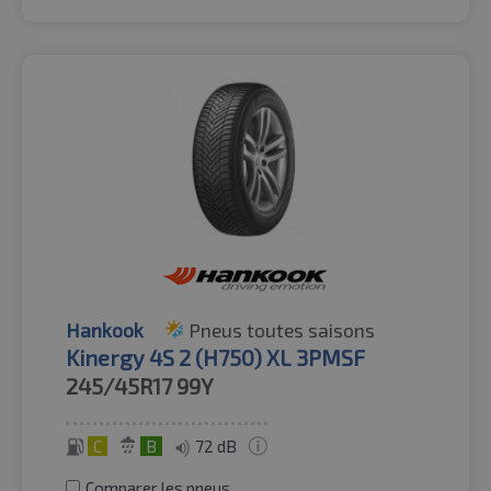
Hankook
Pneus toutes saisons
Kinergy 4S 2 (H750) XL 3PMSF
245/45R17
99Y
C
B
72 dB
Comparer les pneus