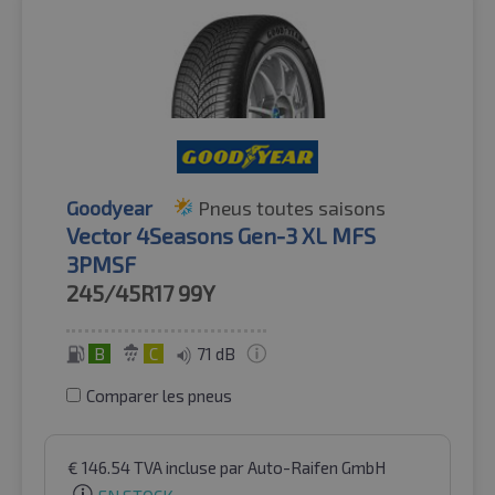
Goodyear
Pneus toutes saisons
Vector 4Seasons Gen-3 XL MFS
3PMSF
245/45R17
99Y
B
C
71 dB
Comparer les pneus
€
146.54
TVA incluse
par Auto-Raifen GmbH