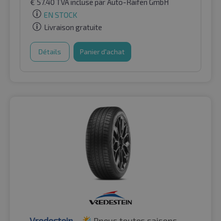
€
57.40
TVA incluse
par Auto-Raifen GmbH
EN STOCK
Livraison gratuite
Détails
Panier d'achat
Vredestein
Pneus toutes saisons