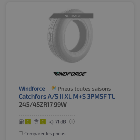
Windforce
Pneus toutes saisons
Catchfors A/S II XL M+S 3PMSF TL
245/45ZR17
99W
C
C
71 dB
Comparer les pneus