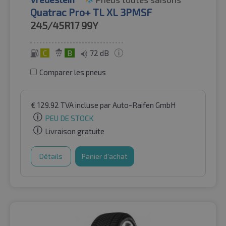
Quatrac Pro+ TL XL 3PMSF
245/45R17
99Y
C
B
72 dB
Comparer les pneus
€
129.92
TVA incluse
par Auto-Raifen GmbH
PEU DE STOCK
Livraison gratuite
Détails
Panier d'achat