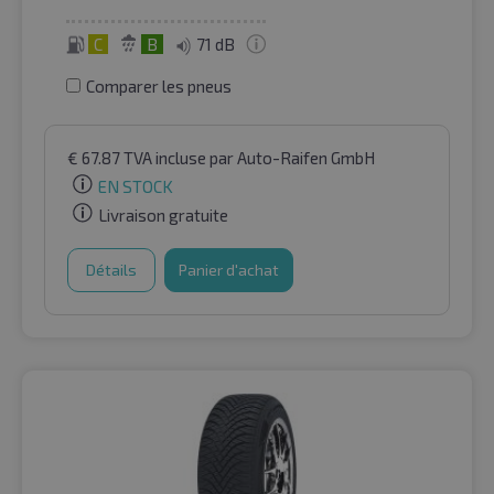
C
B
71 dB
Comparer les pneus
€
67.87
TVA incluse
par Auto-Raifen GmbH
EN STOCK
Livraison gratuite
Détails
Panier d'achat