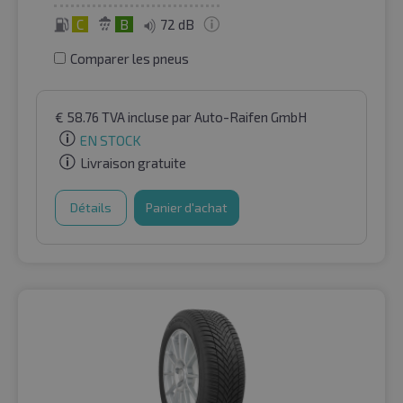
C
B
72 dB
Comparer les pneus
€
58.76
TVA incluse
par Auto-Raifen GmbH
EN STOCK
Livraison gratuite
Détails
Panier d'achat