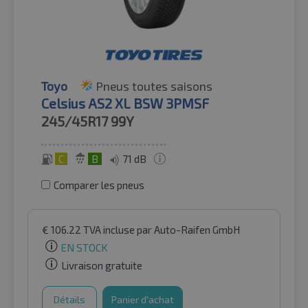
Toyo
Pneus toutes saisons
Celsius AS2 XL BSW 3PMSF
245/45R17
99Y
C
B
71 dB
Comparer les pneus
€
106.22
TVA incluse
par Auto-Raifen GmbH
EN STOCK
Livraison gratuite
Détails
Panier d'achat