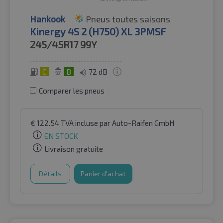
Hankook
Pneus toutes saisons
Kinergy 4S 2 (H750) XL 3PMSF
245/45R17
99Y
C
B
72 dB
Comparer les pneus
€
122.54
TVA incluse
par Auto-Raifen GmbH
EN STOCK
Livraison gratuite
Détails
Panier d'achat