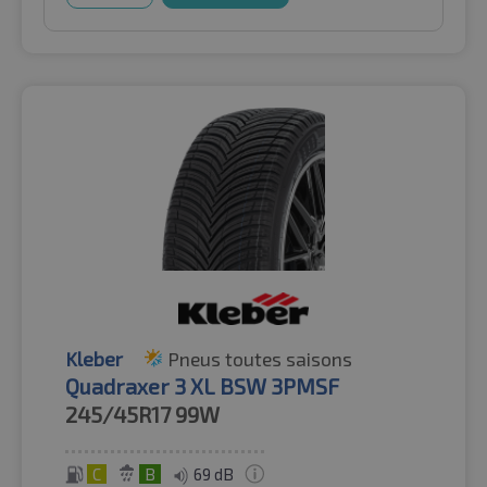
Kleber
Pneus toutes saisons
Quadraxer 3 XL BSW 3PMSF
245/45R17
99W
C
B
69 dB