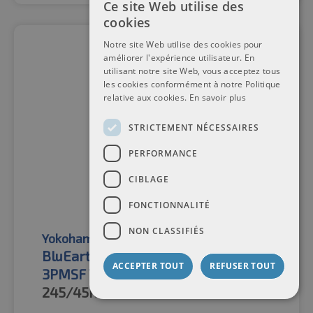
Ce site Web utilise des
cookies
Notre site Web utilise des cookies pour
améliorer l'expérience utilisateur. En
utilisant notre site Web, vous acceptez tous
les cookies conformément à notre Politique
relative aux cookies.
En savoir plus
STRICTEMENT NÉCESSAIRES
PERFORMANCE
CIBLAGE
FONCTIONNALITÉ
NON CLASSIFIÉS
Yokohama
Pneus toutes saisons
BluEarth-4S AW21 RPB XL M+S
ACCEPTER TOUT
REFUSER TOUT
3PMSF TL
245/45R17
99Y