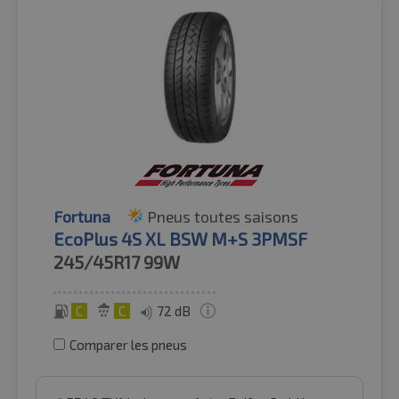
Fortuna
Pneus toutes saisons
EcoPlus 4S XL BSW M+S 3PMSF
245/45R17
99W
C
C
72 dB
Comparer les pneus