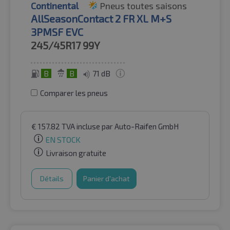
Continental
Pneus toutes saisons
AllSeasonContact 2 FR XL M+S
3PMSF EVC
245/45R17
99Y
B
B
71 dB
Comparer les pneus
€
157.82
TVA incluse
par Auto-Raifen GmbH
EN STOCK
Livraison gratuite
Détails
Panier d'achat