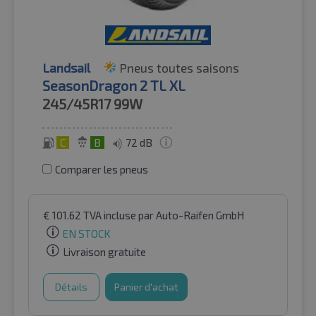
Landsail
Pneus toutes saisons
SeasonDragon 2 TL XL
245/45R17
99W
C
B
72 dB
Comparer les pneus
€
101.62
TVA incluse
par Auto-Raifen GmbH
EN STOCK
Livraison gratuite
Détails
Panier d'achat