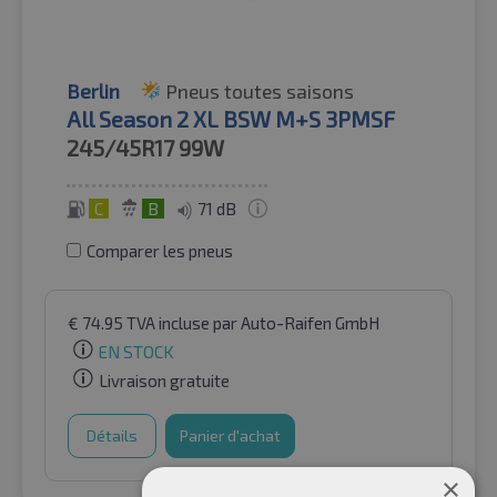
Berlin
Pneus toutes saisons
All Season 2 XL BSW M+S 3PMSF
245/45R17
99W
C
B
71 dB
Comparer les pneus
€
74.95
TVA incluse
par Auto-Raifen GmbH
EN STOCK
Livraison gratuite
Détails
Panier d'achat
×