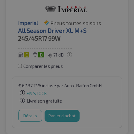
Imperial
Pneus toutes saisons
All Season Driver XL M+S
245/45R17
99W
C
B
71 dB
Comparer les pneus
€
67.87
TVA incluse
par Auto-Raifen GmbH
EN STOCK
Livraison gratuite
Détails
Panier d'achat