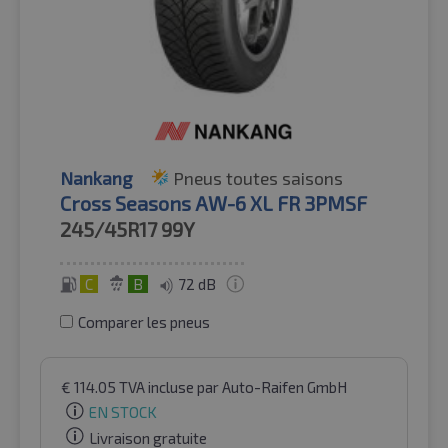
Nankang
Pneus toutes saisons
Cross Seasons AW-6 XL FR 3PMSF
245/45R17
99Y
C
B
72 dB
Comparer les pneus
€
114.05
TVA incluse
par Auto-Raifen GmbH
EN STOCK
Livraison gratuite