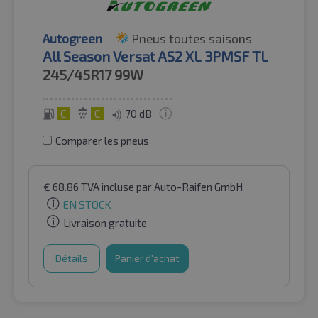
Autogreen
Pneus toutes saisons
All Season Versat AS2 XL 3PMSF TL
245/45R17
99W
C
C
70 dB
Comparer les pneus
€
68.86
TVA incluse
par Auto-Raifen GmbH
EN STOCK
Livraison gratuite
Détails
Panier d'achat