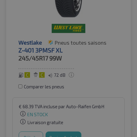
Westlake
Pneus toutes saisons
Z-401 3PMSF XL
245/45R17
99W
C
C
72 dB
Comparer les pneus
€
68.39
TVA incluse
par Auto-Raifen GmbH
EN STOCK
Livraison gratuite