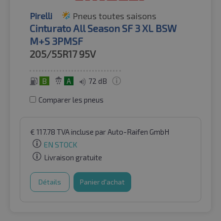
Pirelli
Pneus toutes saisons
Cinturato All Season SF 3 XL BSW
M+S 3PMSF
205/55R17
95V
B
A
72 dB
Comparer les pneus
€
117.78
TVA incluse
par Auto-Raifen GmbH
EN STOCK
Livraison gratuite
Détails
Panier d'achat