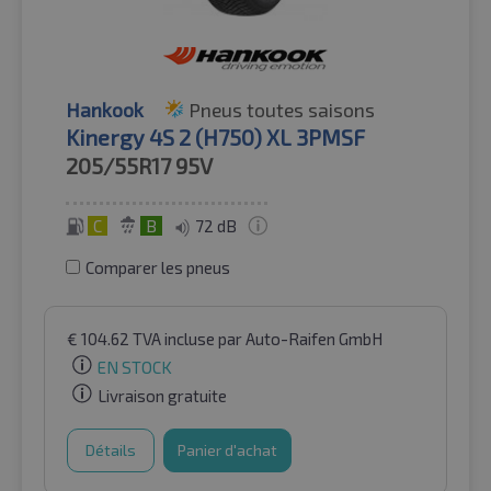
Hankook
Pneus toutes saisons
Kinergy 4S 2 (H750) XL 3PMSF
205/55R17
95V
C
B
72 dB
Comparer les pneus
€
104.62
TVA incluse
par Auto-Raifen GmbH
EN STOCK
Livraison gratuite
Détails
Panier d'achat