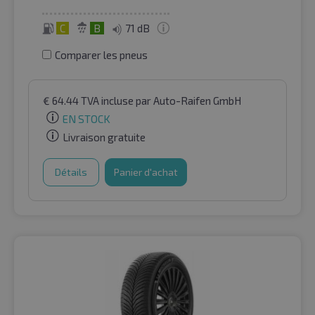
C
B
71 dB
Comparer les pneus
€
64.44
TVA incluse
par Auto-Raifen GmbH
EN STOCK
Livraison gratuite
Détails
Panier d'achat