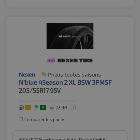
Nexen
Pneus toutes saisons
N'blue 4Season 2 XL BSW 3PMSF
205/55R17
95V
C
A
72 dB
Comparer les pneus
€
94.19
TVA incluse
par Auto-Raifen GmbH