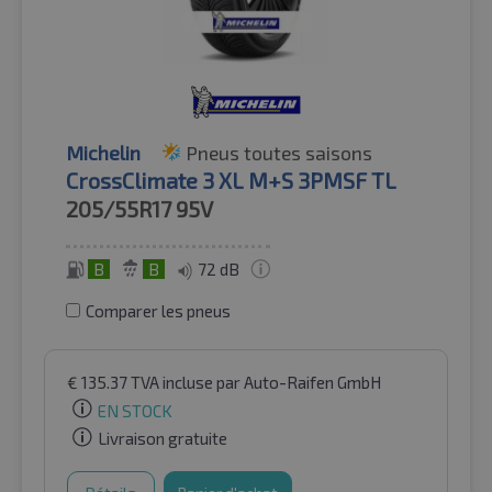
Michelin
Pneus toutes saisons
CrossClimate 3 XL M+S 3PMSF TL
205/55R17
95V
B
B
72 dB
Comparer les pneus
€
135.37
TVA incluse
par Auto-Raifen GmbH
EN STOCK
Livraison gratuite