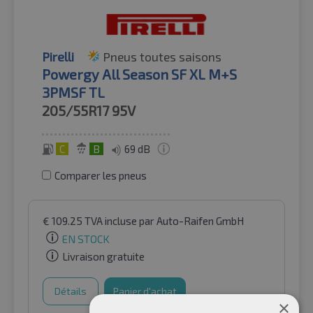
Pirelli
Pneus toutes saisons
Powergy All Season SF XL M+S
3PMSF TL
205/55R17
95V
C
B
69 dB
Comparer les pneus
€
109.25
TVA incluse
par Auto-Raifen GmbH
EN STOCK
Livraison gratuite
Détails
Panier d'achat
×