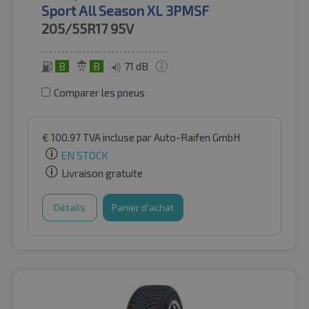
Sport All Season XL 3PMSF
205/55R17
95V
B
B
71 dB
Comparer les pneus
€
100.97
TVA incluse
par Auto-Raifen GmbH
EN STOCK
Livraison gratuite
Détails
Panier d'achat