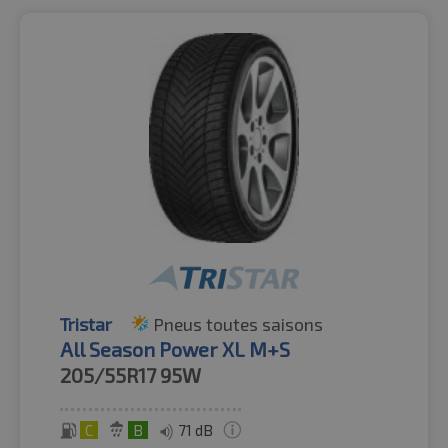
Tristar
Pneus toutes saisons
All Season Power XL M+S
205/55R17
95W
C
B
71 dB