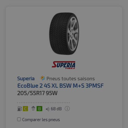
Superia
Pneus toutes saisons
EcoBlue 2 4S XL BSW M+S 3PMSF
205/55R17
95W
C
B
68 dB
Comparer les pneus