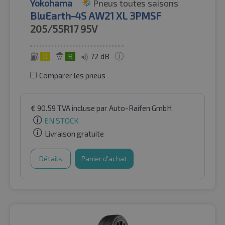
Yokohama
Pneus toutes saisons
BluEarth-4S AW21 XL 3PMSF
205/55R17
95V
D
B
72 dB
Comparer les pneus
€
90.59
TVA incluse
par Auto-Raifen GmbH
EN STOCK
Livraison gratuite
Détails
Panier d'achat