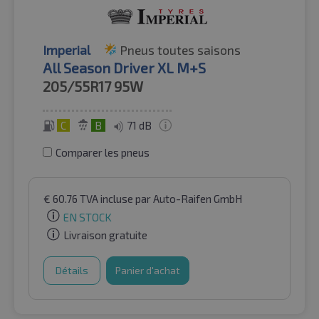
Imperial
Pneus toutes saisons
All Season Driver XL M+S
205/55R17
95W
C
B
71 dB
Comparer les pneus
€
60.76
TVA incluse
par Auto-Raifen GmbH
EN STOCK
Livraison gratuite
Détails
Panier d'achat