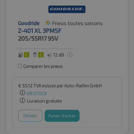
Goodride
Pneus toutes saisons
Z-401 XL 3PMSF
205/55R17
95V
C
C
72 dB
Comparer les pneus
€
55.12
TVA incluse
par Auto-Raifen GmbH
EN STOCK
Livraison gratuite
Détails
Panier d'achat