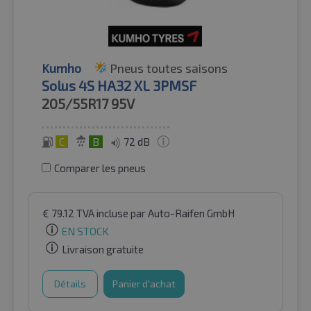
Kumho
Pneus toutes saisons
Solus 4S HA32 XL 3PMSF
205/55R17
95V
C
B
72 dB
Comparer les pneus
€
79.12
TVA incluse
par Auto-Raifen GmbH
EN STOCK
Livraison gratuite
Détails
Panier d'achat