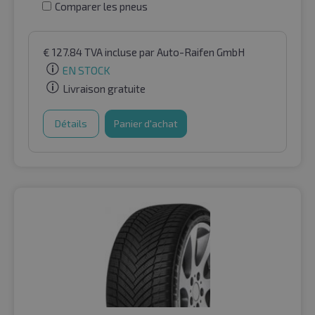
Comparer les pneus
€
127.84
TVA incluse
par Auto-Raifen GmbH
EN STOCK
Livraison gratuite
Détails
Panier d'achat