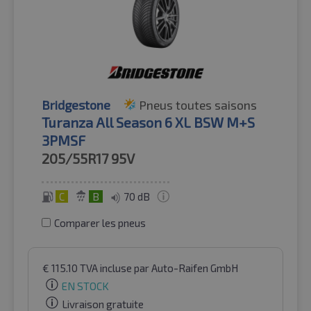
Bridgestone
Pneus toutes saisons
Turanza All Season 6 XL BSW M+S
3PMSF
205/55R17
95V
C
B
70 dB
Comparer les pneus
€
115.10
TVA incluse
par Auto-Raifen GmbH
EN STOCK
Livraison gratuite