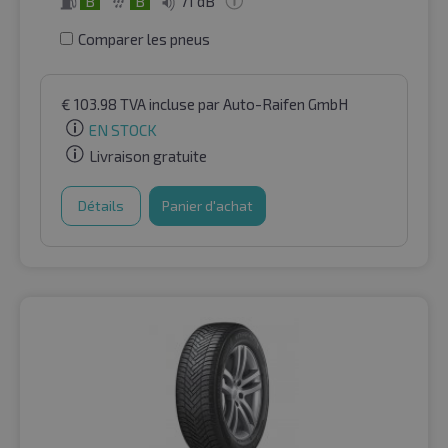
B
B
71 dB
Comparer les pneus
€
103.98
TVA incluse
par Auto-Raifen GmbH
EN STOCK
Livraison gratuite
Détails
Panier d'achat