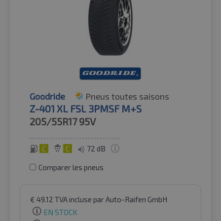
Goodride
Pneus toutes saisons
Z-401 XL FSL 3PMSF M+S
205/55R17
95V
C
C
72 dB
Comparer les pneus
€
49.12
TVA incluse
par Auto-Raifen GmbH
EN STOCK