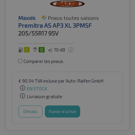
Maxxis
Pneus toutes saisons
Premitra AS AP3 XL 3PMSF
205/55R17
95V
C
B
70 dB
Comparer les pneus
€
90.54
TVA incluse
par Auto-Raifen GmbH
EN STOCK
Livraison gratuite
Détails
Panier d'achat