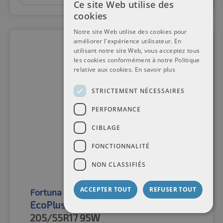
Ce site Web utilise des
cookies
Notre site Web utilise des cookies pour
améliorer l'expérience utilisateur. En
utilisant notre site Web, vous acceptez tous
les cookies conformément à notre Politique
relative aux cookies.
En savoir plus
STRICTEMENT NÉCESSAIRES
PERFORMANCE
CIBLAGE
FONCTIONNALITÉ
NON CLASSIFIÉS
ACCEPTER TOUT
REFUSER TOUT
Fortuna
Pneus toutes saisons
EcoPlus 2 4S XL
205/55R17
95W