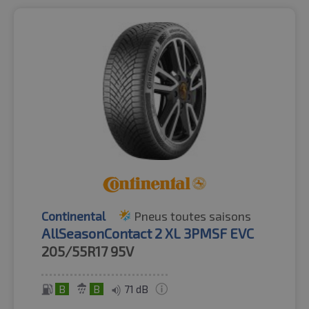
Continental
Pneus toutes saisons
AllSeasonContact 2 XL 3PMSF EVC
205/55R17
95V
B
B
71 dB