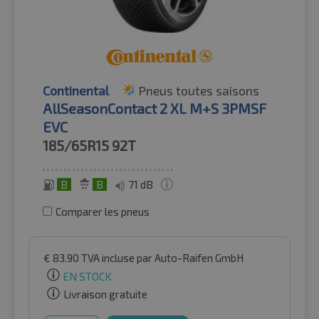
Continental
Pneus toutes saisons
AllSeasonContact 2 XL M+S 3PMSF
EVC
185/65R15
92T
B
B
71 dB
Comparer les pneus
€
83.90
TVA incluse
par Auto-Raifen GmbH
EN STOCK
Livraison gratuite