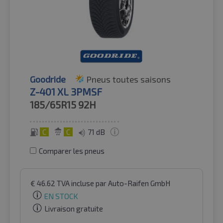
Goodride
Pneus toutes saisons
Z-401 XL 3PMSF
185/65R15
92H
C
C
71 dB
Comparer les pneus
€
46.62
TVA incluse
par Auto-Raifen GmbH
EN STOCK
Livraison gratuite