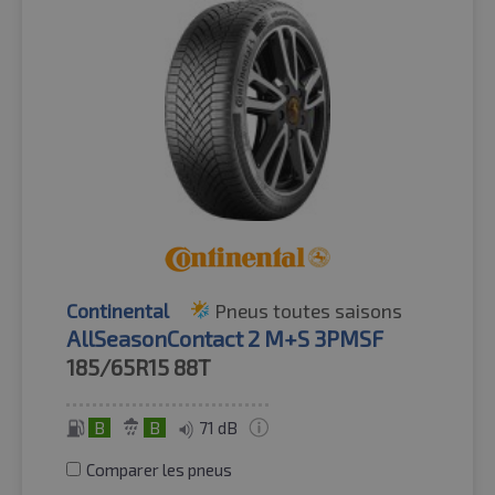
Continental
Pneus toutes saisons
AllSeasonContact 2 M+S 3PMSF
185/65R15
88T
B
B
71 dB
Comparer les pneus