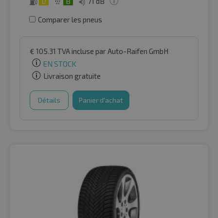
D
B
71 dB
Comparer les pneus
€
105.31
TVA incluse
par Auto-Raifen GmbH
EN STOCK
Livraison gratuite
Détails
Panier d'achat