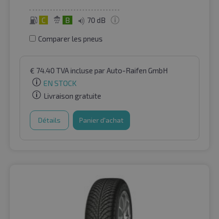
C
B
70 dB
Comparer les pneus
€
74.40
TVA incluse
par Auto-Raifen GmbH
EN STOCK
Livraison gratuite
Détails
Panier d'achat