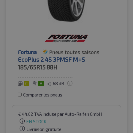
Fortuna
Pneus toutes saisons
EcoPlus 2 4S 3PMSF M+S
185/65R15
88H
C
B
68 dB
Comparer les pneus
€
44.62
TVA incluse
par Auto-Raifen GmbH
EN STOCK
Livraison gratuite