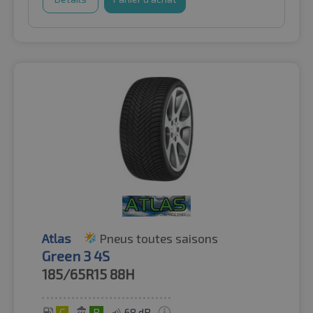
Atlas
Pneus toutes saisons
Green 3 4S
185/65R15
88H
C
B
68 dB