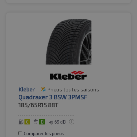
Kleber
Pneus toutes saisons
Quadraxer 3 BSW 3PMSF
185/65R15
88T
C
B
69 dB
Comparer les pneus