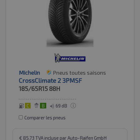
Michelin
Pneus toutes saisons
CrossClimate 2 3PMSF
185/65R15
88H
C
B
69 dB
Comparer les pneus
€
85.73
TVA incluse
par Auto-Raifen GmbH