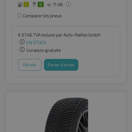
C
B
71 dB
Comparer les pneus
€
67.46
TVA incluse
par Auto-Raifen GmbH
EN STOCK
Livraison gratuite
Détails
Panier d'achat