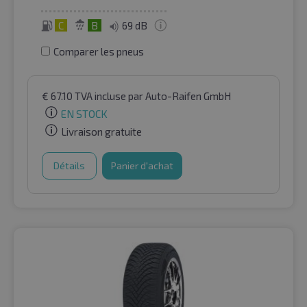
C
B
69 dB
Comparer les pneus
€
67.10
TVA incluse
par Auto-Raifen GmbH
EN STOCK
Livraison gratuite
Détails
Panier d'achat