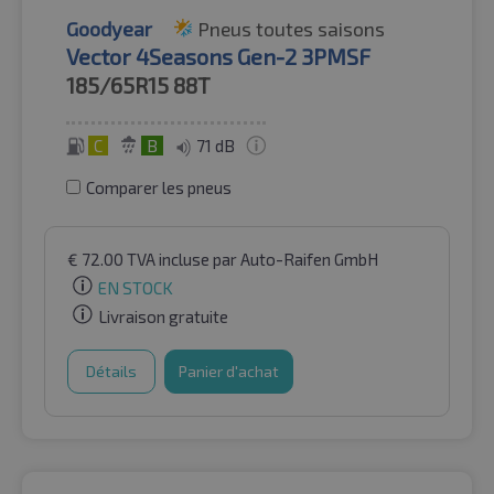
Goodyear
Pneus toutes saisons
Vector 4Seasons Gen-2 3PMSF
185/65R15
88T
C
B
71 dB
Comparer les pneus
€
72.00
TVA incluse
par Auto-Raifen GmbH
EN STOCK
Livraison gratuite
Détails
Panier d'achat