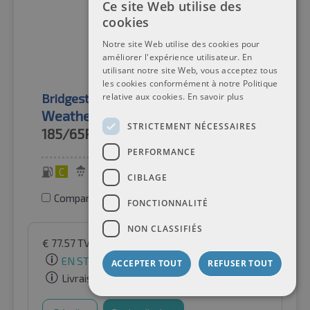
Ce site Web utilise des
cookies
Notre site Web utilise des cookies pour
améliorer l'expérience utilisateur. En
utilisant notre site Web, vous acceptez tous
les cookies conformément à notre Politique
Bridgestone
Pneus toutes saisons
relative aux cookies.
En savoir plus
Weather Control A005 Evo TL XL
STRICTEMENT NÉCESSAIRES
185/65R15
92V
PERFORMANCE
C
A
70 dB
CIBLAGE
Comparer les pneus
FONCTIONNALITÉ
NON CLASSIFIÉS
€
77.57
TVA incluse
par Auto-Raifen GmbH
EN STOCK
ACCEPTER TOUT
REFUSER TOUT
Livraison gratuite