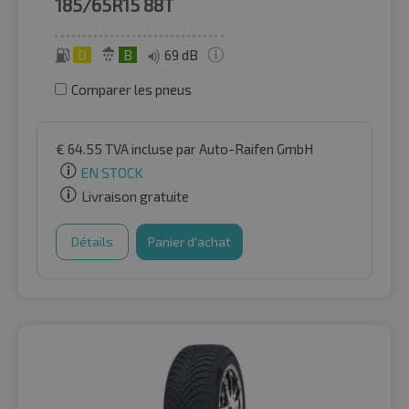
185/65R15
88T
D
B
69 dB
Comparer les pneus
€
64.55
TVA incluse
par Auto-Raifen GmbH
EN STOCK
Livraison gratuite
Détails
Panier d'achat