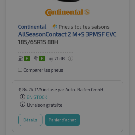
Continental
Pneus toutes saisons
AllSeasonContact 2 M+S 3PMSF EVC
185/65R15
88H
B
B
71 dB
Comparer les pneus
€
84.74
TVA incluse
par Auto-Raifen GmbH
EN STOCK
Livraison gratuite
Détails
Panier d'achat