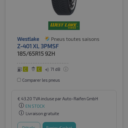
Westlake
Pneus toutes saisons
Z-401 XL 3PMSF
185/65R15
92H
C
C
71 dB
Comparer les pneus
€
43.20
TVA incluse
par Auto-Raifen GmbH
EN STOCK
Livraison gratuite
Détails
Panier d'achat