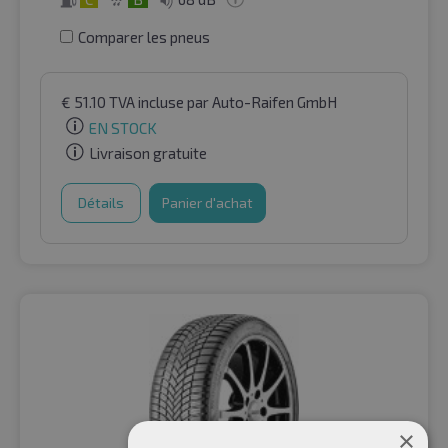
Comparer les pneus
€
51.10
TVA incluse
par Auto-Raifen GmbH
EN STOCK
Livraison gratuite
Détails
Panier d'achat
×