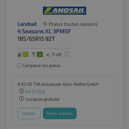
Landsail
Pneus toutes saisons
4 Seasons XL 3PMSF
185/65R15
92T
C
B
71 dB
Comparer les pneus
€
63.50
TVA incluse
par Auto-Raifen GmbH
EN STOCK
Livraison gratuite
Détails
Panier d'achat