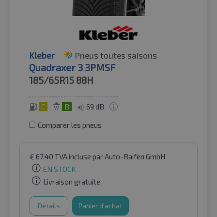
Kleber
Pneus toutes saisons
Quadraxer 3 3PMSF
185/65R15
88H
C
B
69 dB
Comparer les pneus
€
67.40
TVA incluse
par Auto-Raifen GmbH
EN STOCK
Livraison gratuite
Détails
Panier d'achat