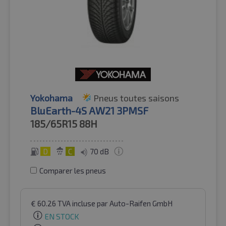
Yokohama
Pneus toutes saisons
BluEarth-4S AW21 3PMSF
185/65R15
88H
D
C
70 dB
Comparer les pneus
€
60.26
TVA incluse
par Auto-Raifen GmbH
EN STOCK