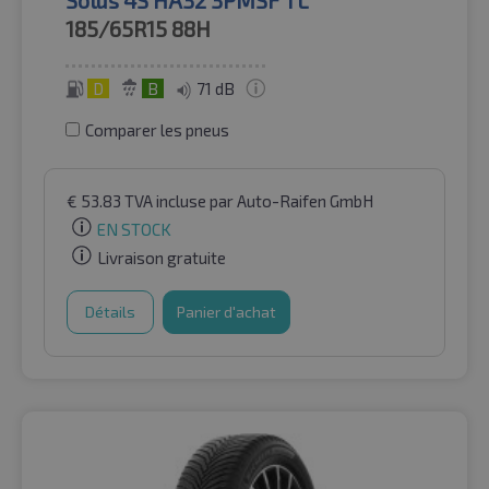
Solus 4S HA32 3PMSF TL
185/65R15
88H
D
B
71 dB
Comparer les pneus
€
53.83
TVA incluse
par Auto-Raifen GmbH
EN STOCK
Livraison gratuite
Détails
Panier d'achat