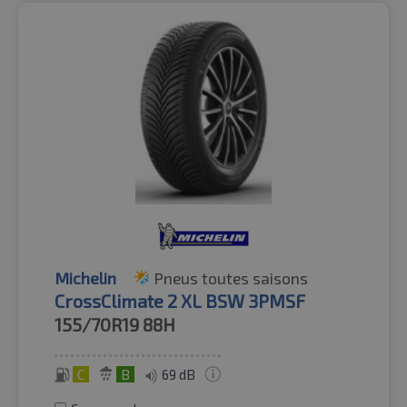
Michelin
Pneus toutes saisons
CrossClimate 2 XL BSW 3PMSF
155/70R19
88H
C
B
69 dB