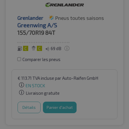
Grenlander
Pneus toutes saisons
Greenwing A/S
155/70R19
84T
C
C
69 dB
Comparer les pneus
€
113.71
TVA incluse
par Auto-Raifen GmbH
EN STOCK
Livraison gratuite
Détails
Panier d'achat