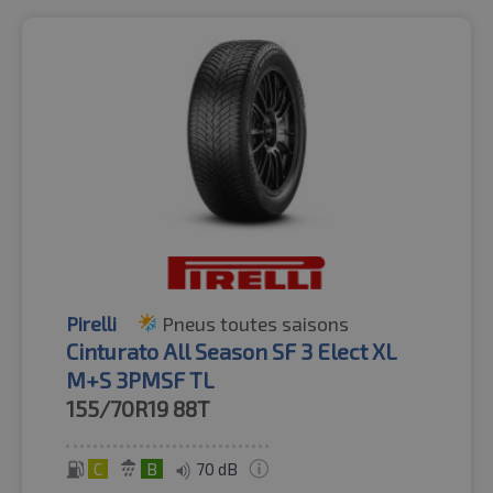
Pirelli
Pneus toutes saisons
Cinturato All Season SF 3 Elect XL
M+S 3PMSF TL
155/70R19
88T
C
B
70 dB