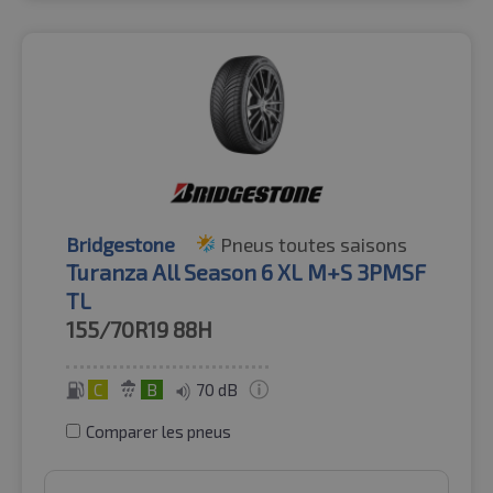
Bridgestone
Pneus toutes saisons
Turanza All Season 6 XL M+S 3PMSF
TL
155/70R19
88H
C
B
70 dB
Comparer les pneus