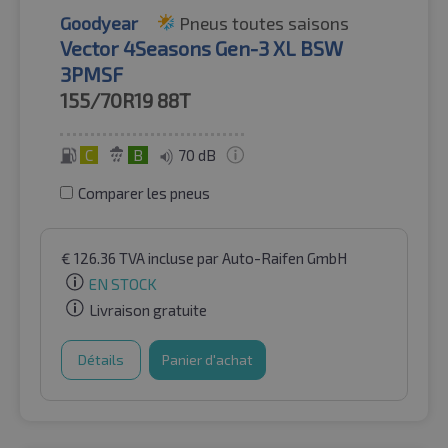
Goodyear
Pneus toutes saisons
Vector 4Seasons Gen-3 XL BSW
3PMSF
155/70R19
88T
C
B
70 dB
Comparer les pneus
€
126.36
TVA incluse
par Auto-Raifen GmbH
EN STOCK
Livraison gratuite
Détails
Panier d'achat