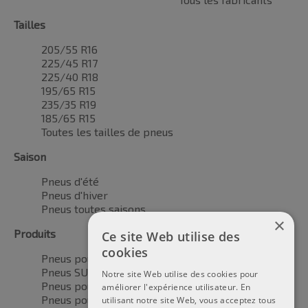
Tailles
205/55 R16
225/45 R17
225/40 R18
195/65 R15
235/35 R19
185/65 R15
Toutes les tailles de pneus
Saison
Pneus d'été
Pneus d'hiver
Pneus toutes saisons
×
Produits
Ce site Web utilise des
cookies
Pneus pour voitures
Pneus SUV / 4x4
Notre site Web utilise des cookies pour
Pneus pour camionnettes
améliorer l'expérience utilisateur. En
Pneus pour motos
utilisant notre site Web, vous acceptez tous