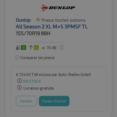
Dunlop
Pneus toutes saisons
All Season 2 XL M+S 3PMSF TL
155/70R19
88H
B
C
70 dB
Comparer les pneus
€
124.93
TVA incluse
par Auto-Raifen GmbH
EN STOCK
Livraison gratuite
Détails
Panier d'achat