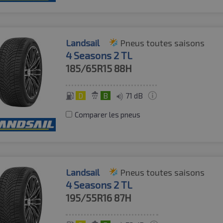
Landsail
Pneus toutes saisons
4 Seasons 2 TL
185/65R15
88H
D
B
71 dB
Comparer les pneus
Landsail
Pneus toutes saisons
4 Seasons 2 TL
195/55R16
87H