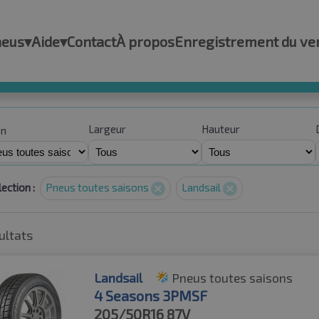
neus
▾
Aide
▾
Contact
À propos
Enregistrement du ve
Largeur
Hauteur
on
ection :
Pneus toutes saisons
Landsail
ultats
Landsail
Pneus toutes saisons
4 Seasons 3PMSF
205/50R16
87V