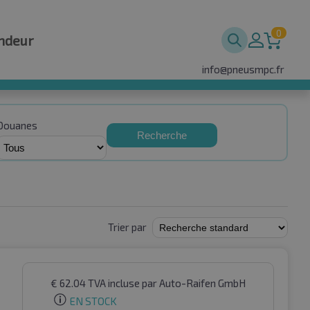
0
ndeur
info@pneusmpc.fr
Douanes
Recherche
Trier par
€
62.04
TVA incluse
par Auto-Raifen GmbH
EN STOCK