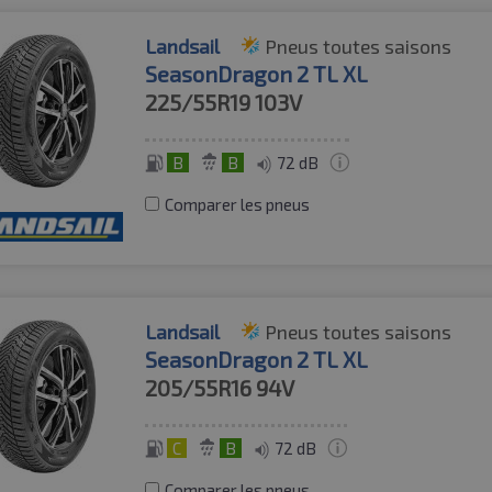
Landsail
Pneus toutes saisons
SeasonDragon 2 TL XL
225/55R19
103V
B
B
72 dB
Comparer les pneus
Landsail
Pneus toutes saisons
SeasonDragon 2 TL XL
205/55R16
94V
C
B
72 dB
Comparer les pneus