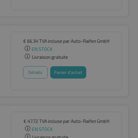
€
66.34
TVA incluse
par Auto-Raifen GmbH
EN STOCK
Livraison gratuite
Détails
Panier d'achat
€
47.72
TVA incluse
par Auto-Raifen GmbH
EN STOCK
Livraison gratuite