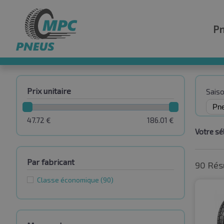
P
Prix unitaire
Sais
47.72
€
186.01
€
Votre sél
Par fabricant
90 Rés
Classe économique
(90)