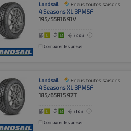
Landsail
Pneus toutes saisons
4 Seasons XL 3PMSF
195/55R16
91V
C
B
72 dB
Comparer les pneus
Landsail
Pneus toutes saisons
4 Seasons XL 3PMSF
185/65R15
92T
C
B
71 dB
Comparer les pneus