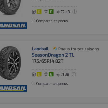
D
B
72 dB
Comparer les pneus
Landsail
Pneus toutes saisons
SeasonDragon 2 TL
175/65R14
82T
D
B
71 dB
Comparer les pneus