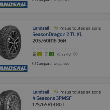
Landsail
Pneus toutes saisons
SeasonDragon 2 TL XL
205/60R16
96H
C
B
72 dB
Comparer les pneus
Landsail
Pneus toutes saisons
4 Seasons 3PMSF
175/65R13
80T