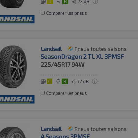
D
B
72 dB
Comparer les pneus
Landsail
Pneus toutes saisons
SeasonDragon 2 TL XL 3PMSF
225/45R17
94W
C
B
72 dB
Comparer les pneus
Landsail
Pneus toutes saisons
4 Seasons 3PMSF