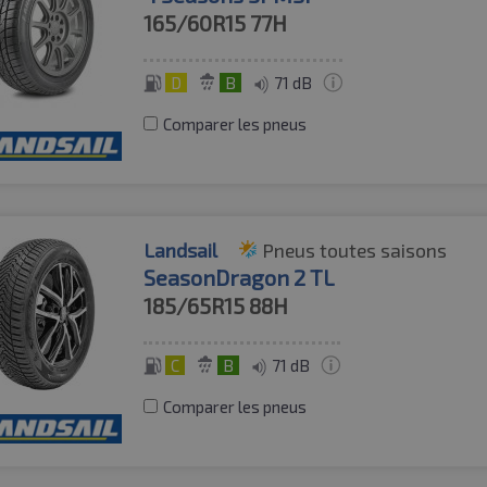
165/60R15
77H
D
B
71 dB
Comparer les pneus
Landsail
Pneus toutes saisons
SeasonDragon 2 TL
185/65R15
88H
C
B
71 dB
Comparer les pneus