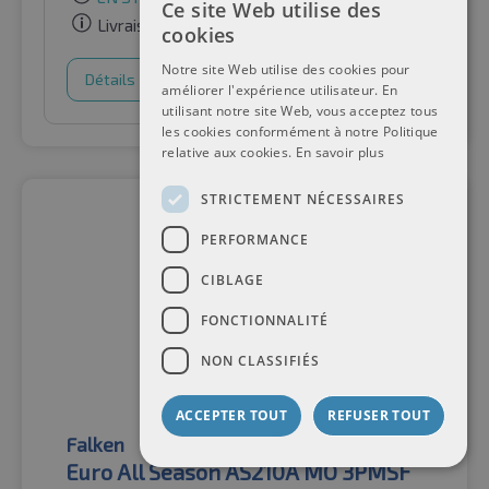
Ce site Web utilise des
Livraison gratuite
cookies
Notre site Web utilise des cookies pour
Détails
Panier d'achat
améliorer l'expérience utilisateur. En
utilisant notre site Web, vous acceptez tous
les cookies conformément à notre Politique
relative aux cookies.
En savoir plus
STRICTEMENT NÉCESSAIRES
PERFORMANCE
CIBLAGE
FONCTIONNALITÉ
NON CLASSIFIÉS
ACCEPTER TOUT
REFUSER TOUT
Falken
Pneus toutes saisons
Euro All Season AS210A MO 3PMSF