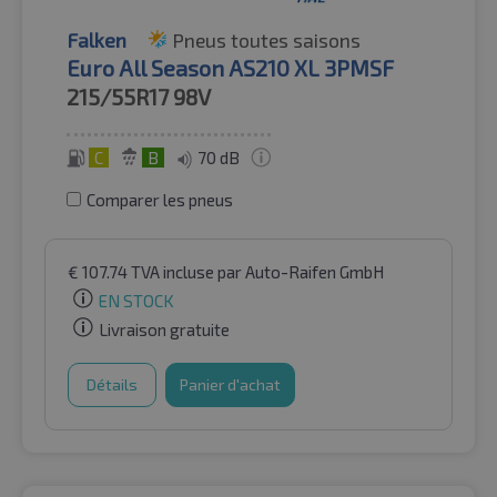
Falken
Pneus toutes saisons
Euro All Season AS210 XL 3PMSF
215/55R17
98V
C
B
70 dB
Comparer les pneus
€
107.74
TVA incluse
par Auto-Raifen GmbH
EN STOCK
Livraison gratuite
Détails
Panier d'achat