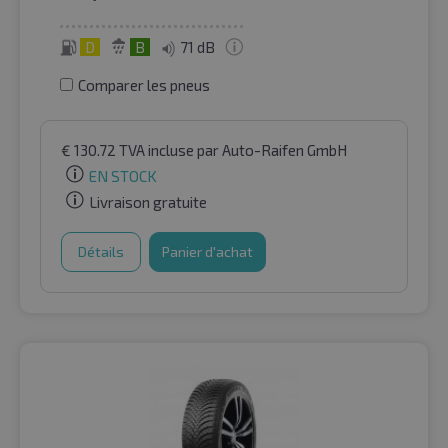
D
B
71 dB
Comparer les pneus
€
130.72
TVA incluse
par Auto-Raifen GmbH
EN STOCK
Livraison gratuite
Détails
Panier d'achat