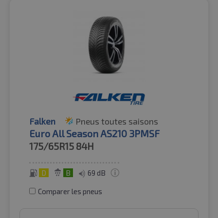
Falken
Pneus toutes saisons
Euro All Season AS210 3PMSF
175/65R15
84H
D
B
69 dB
Comparer les pneus