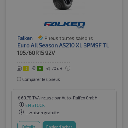
Falken
Pneus toutes saisons
Euro All Season AS210 XL 3PMSF TL
195/60R15
92V
D
B
70 dB
Comparer les pneus
€
68.78
TVA incluse
par Auto-Raifen GmbH
EN STOCK
Livraison gratuite
Détails
Panier d'achat