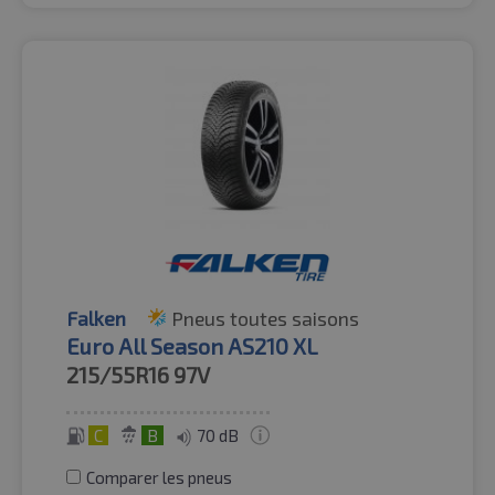
Falken
Pneus toutes saisons
Euro All Season AS210 XL
215/55R16
97V
C
B
70 dB
Comparer les pneus