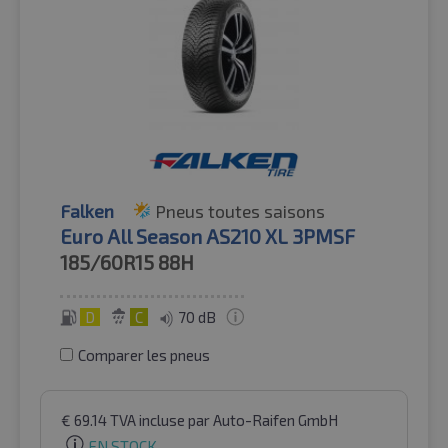
Falken
Pneus toutes saisons
Euro All Season AS210 XL 3PMSF
185/60R15
88H
D
C
70 dB
Comparer les pneus
€
69.14
TVA incluse
par Auto-Raifen GmbH
EN STOCK