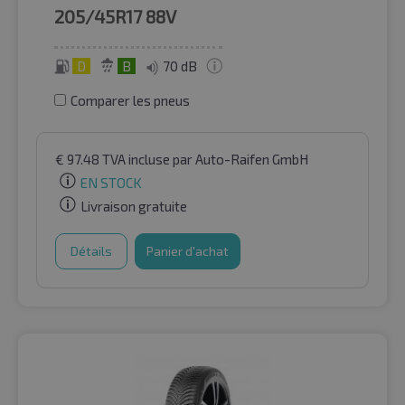
205/45R17
88V
D
B
70 dB
Comparer les pneus
€
97.48
TVA incluse
par Auto-Raifen GmbH
EN STOCK
Livraison gratuite
Détails
Panier d'achat