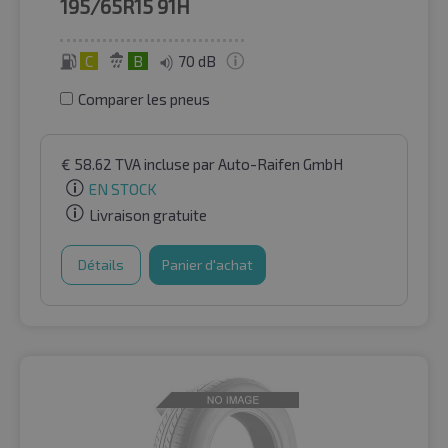
195/65R15
91H
C
B
70 dB
Comparer les pneus
€
58.62
TVA incluse
par Auto-Raifen GmbH
EN STOCK
Livraison gratuite
Détails
Panier d'achat