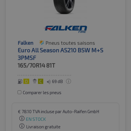
Falken
Pneus toutes saisons
Euro All Season AS210 BSW M+S
3PMSF
165/70R14
81T
D
C
69 dB
Comparer les pneus
€
78.10
TVA incluse
par Auto-Raifen GmbH
EN STOCK
Livraison gratuite