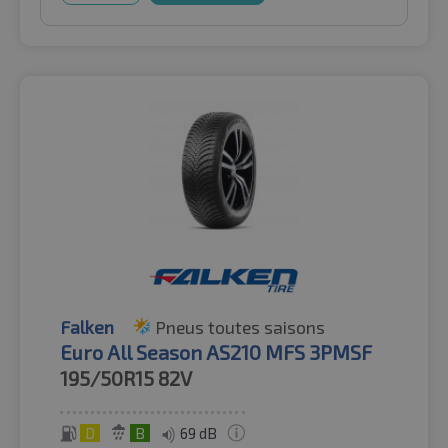
Falken
Pneus toutes saisons
Euro All Season AS210 MFS 3PMSF
195/50R15
82V
D
B
69 dB