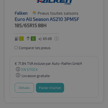
Falken
Pneus toutes saisons
Euro All Season AS210 3PMSF
185/65R15
88H
C
B
69 dB
Comparer les pneus
€
71.84
TVA incluse
par Auto-Raifen GmbH
EN STOCK
Livraison gratuite
Détails
Panier d'achat