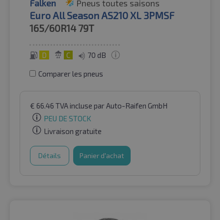
Falken
Pneus toutes saisons
Euro All Season AS210 XL 3PMSF
165/60R14
79T
D
C
70 dB
Comparer les pneus
€
66.46
TVA incluse
par Auto-Raifen GmbH
PEU DE STOCK
Livraison gratuite
Détails
Panier d'achat