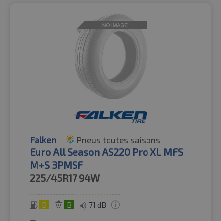
Falken
Pneus toutes saisons
Euro All Season AS220 Pro XL MFS
M+S 3PMSF
225/45R17
94W
D
B
71 dB