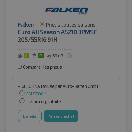
Falken
Pneus toutes saisons
Euro All Season AS210 3PMSF
205/55R16
91H
C
B
69 dB
Comparer les pneus
€
66.10
TVA incluse
par Auto-Raifen GmbH
EN STOCK
Livraison gratuite
Détails
Panier d'achat