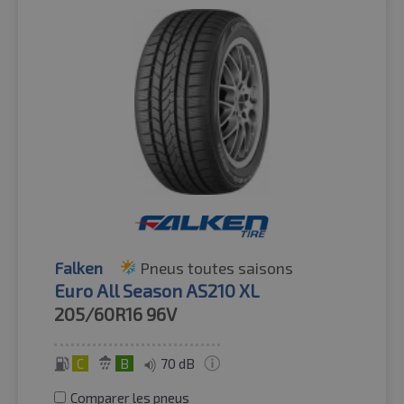
Falken
Pneus toutes saisons
Euro All Season AS210 XL
205/60R16
96V
C
B
70 dB
Comparer les pneus