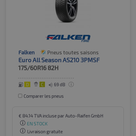
Falken
Pneus toutes saisons
Euro All Season AS210 3PMSF
175/60R16
82H
D
C
69 dB
Comparer les pneus
€
84.14
TVA incluse
par Auto-Raifen GmbH
EN STOCK
Livraison gratuite