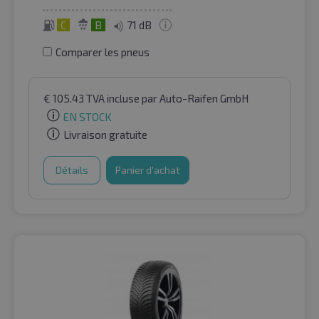
C
B
71 dB
Comparer les pneus
€
105.43
TVA incluse
par Auto-Raifen GmbH
EN STOCK
Livraison gratuite
Détails
Panier d'achat