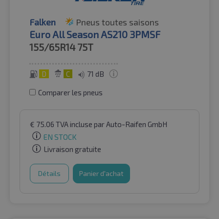
Falken
Pneus toutes saisons
Euro All Season AS210 3PMSF
155/65R14
75T
D
C
71 dB
Comparer les pneus
€
75.06
TVA incluse
par Auto-Raifen GmbH
EN STOCK
Livraison gratuite
Détails
Panier d'achat