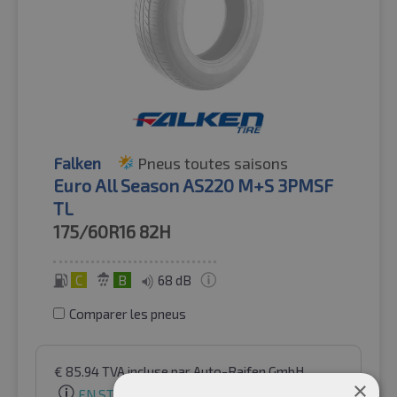
Falken
Pneus toutes saisons
Euro All Season AS220 M+S 3PMSF
TL
175/60R16
82H
C
B
68 dB
Comparer les pneus
€
85.94
TVA incluse
par Auto-Raifen GmbH
×
EN STOCK