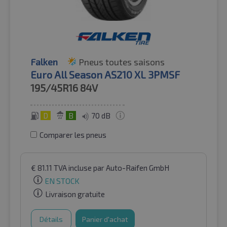
Falken
Pneus toutes saisons
Euro All Season AS210 XL 3PMSF
195/45R16
84V
D
B
70 dB
Comparer les pneus
€
81.11
TVA incluse
par Auto-Raifen GmbH
EN STOCK
Livraison gratuite
Détails
Panier d'achat