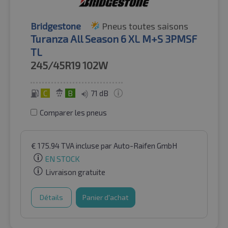
Bridgestone
Pneus toutes saisons
Turanza All Season 6 XL M+S 3PMSF
TL
245/45R19
102W
C
B
71 dB
Comparer les pneus
€
175.94
TVA incluse
par Auto-Raifen GmbH
EN STOCK
Livraison gratuite
Détails
Panier d'achat