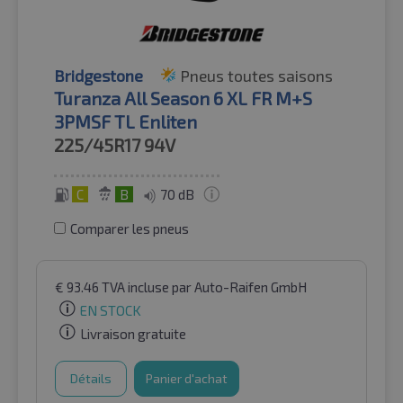
Bridgestone
Pneus toutes saisons
Turanza All Season 6 XL FR M+S
3PMSF TL Enliten
225/45R17
94V
C
B
70 dB
Comparer les pneus
€
93.46
TVA incluse
par Auto-Raifen GmbH
EN STOCK
Livraison gratuite
Détails
Panier d'achat