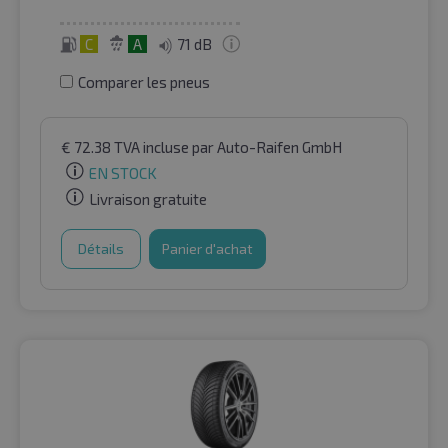
C
A
71 dB
Comparer les pneus
€
72.38
TVA incluse
par Auto-Raifen GmbH
EN STOCK
Livraison gratuite
Détails
Panier d'achat