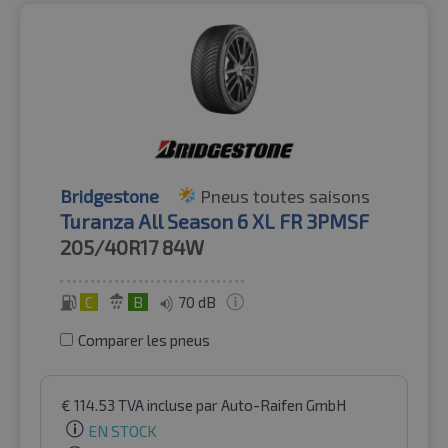
Bridgestone
Pneus toutes saisons
Turanza All Season 6 XL FR 3PMSF
205/40R17
84W
C
B
70 dB
Comparer les pneus
€
114.53
TVA incluse
par Auto-Raifen GmbH
EN STOCK