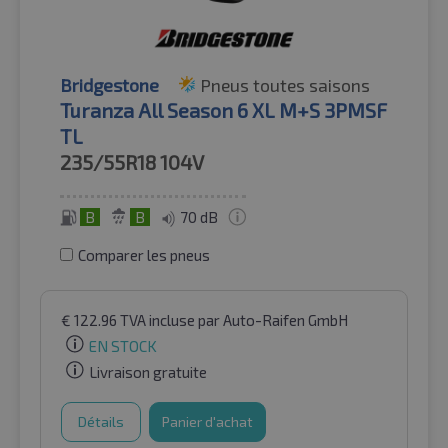
Bridgestone
Pneus toutes saisons
Turanza All Season 6 XL M+S 3PMSF
TL
235/55R18
104V
B
B
70 dB
Comparer les pneus
€
122.96
TVA incluse
par Auto-Raifen GmbH
EN STOCK
Livraison gratuite
Détails
Panier d'achat