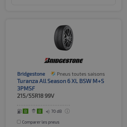
Bridgestone
Pneus toutes saisons
Turanza All Season 6 XL BSW M+S
3PMSF
215/55R18
99V
B
B
70 dB
Comparer les pneus