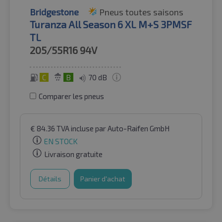
Bridgestone
Pneus toutes saisons
Turanza All Season 6 XL M+S 3PMSF
TL
205/55R16
94V
C
B
70 dB
Comparer les pneus
€
84.36
TVA incluse
par Auto-Raifen GmbH
EN STOCK
Livraison gratuite
Détails
Panier d'achat