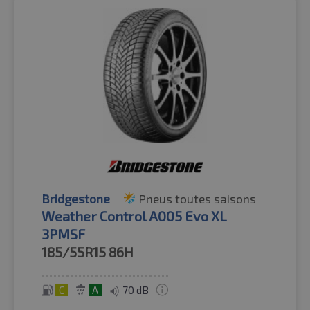
Bridgestone
Pneus toutes saisons
Weather Control A005 Evo XL
3PMSF
185/55R15
86H
C
A
70 dB