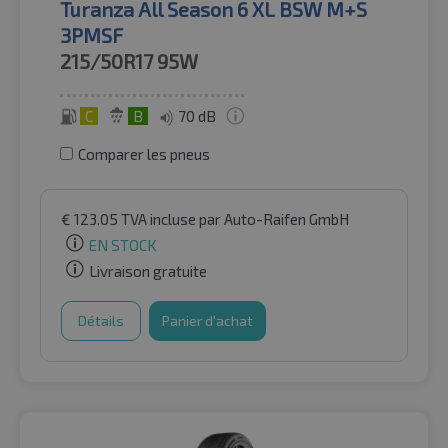
Turanza All Season 6 XL BSW M+S
3PMSF
215/50R17
95W
C
B
70 dB
Comparer les pneus
€
123.05
TVA incluse
par Auto-Raifen GmbH
EN STOCK
Livraison gratuite
Détails
Panier d'achat