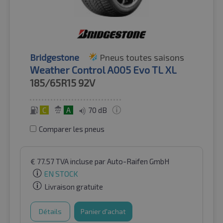
Bridgestone
Pneus toutes saisons
Weather Control A005 Evo TL XL
185/65R15
92V
C
A
70 dB
Comparer les pneus
€
77.57
TVA incluse
par Auto-Raifen GmbH
EN STOCK
Livraison gratuite
Détails
Panier d'achat