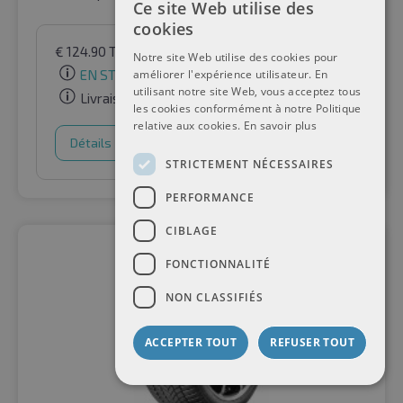
Ce site Web utilise des
cookies
€
124.90
TVA incluse
par Auto-Raifen GmbH
Notre site Web utilise des cookies pour
EN STOCK
améliorer l'expérience utilisateur. En
utilisant notre site Web, vous acceptez tous
Livraison gratuite
les cookies conformément à notre Politique
relative aux cookies.
En savoir plus
Détails
Panier d'achat
STRICTEMENT NÉCESSAIRES
PERFORMANCE
CIBLAGE
FONCTIONNALITÉ
NON CLASSIFIÉS
ACCEPTER TOUT
REFUSER TOUT