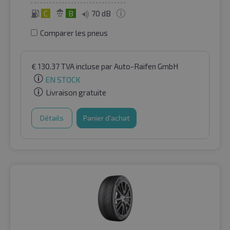
C
B
70 dB
Comparer les pneus
€
130.37
TVA incluse
par Auto-Raifen GmbH
EN STOCK
Livraison gratuite
Détails
Panier d'achat