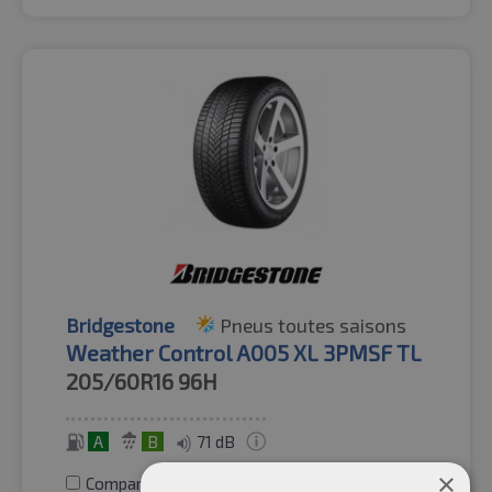
Bridgestone
Pneus toutes saisons
Weather Control A005 XL 3PMSF TL
205/60R16
96H
A
B
71 dB
×
Comparer les pneus