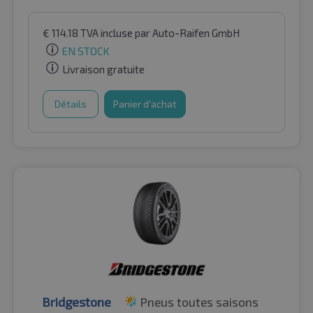
€
114.18
TVA incluse
par Auto-Raifen GmbH
EN STOCK
Livraison gratuite
Détails
Panier d'achat
Bridgestone
Pneus toutes saisons