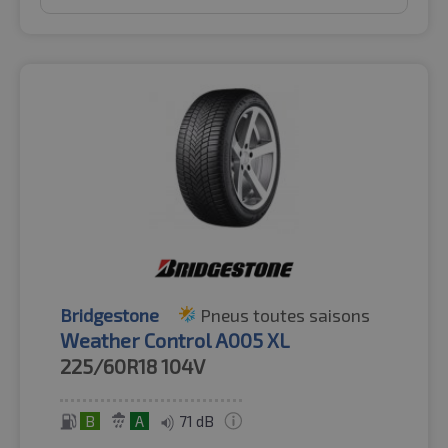
Bridgestone
Pneus toutes saisons
Weather Control A005 XL
225/60R18
104V
B
A
71 dB