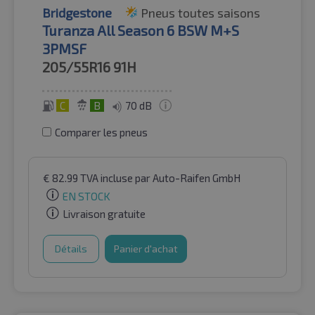
Bridgestone
Pneus toutes saisons
Turanza All Season 6 BSW M+S
3PMSF
205/55R16
91H
C
B
70 dB
Comparer les pneus
€
82.99
TVA incluse
par Auto-Raifen GmbH
EN STOCK
Livraison gratuite
Détails
Panier d'achat