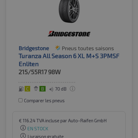
Bridgestone
Pneus toutes saisons
Turanza All Season 6 XL M+S 3PMSF
Enliten
215/55R17
98W
C
B
70 dB
Comparer les pneus
€
116.24
TVA incluse
par Auto-Raifen GmbH
EN STOCK
Livraison gratuite