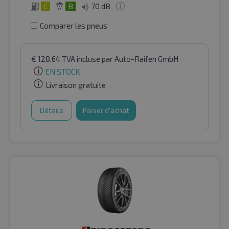
C
B
70 dB
Comparer les pneus
€
128.64
TVA incluse
par Auto-Raifen GmbH
EN STOCK
Livraison gratuite
Détails
Panier d'achat