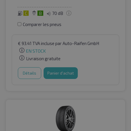
C
B
70 dB
Comparer les pneus
€
93.41
TVA incluse
par Auto-Raifen GmbH
EN STOCK
Livraison gratuite
Détails
Panier d'achat