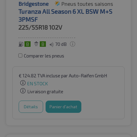
Bridgestone
Pneus toutes saisons
Turanza All Season 6 XL BSW M+S
3PMSF
225/55R18
102V
B
B
70 dB
Comparer les pneus
€
124.82
TVA incluse
par Auto-Raifen GmbH
EN STOCK
Livraison gratuite
Détails
Panier d'achat