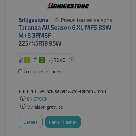
Bridgestone
Pneus toutes saisons
Turanza All Season 6 XL MFS BSW
M+S 3PMSF
225/45R18
95W
C
B
70 dB
Comparer les pneus
€
148.43
TVA incluse
par Auto-Raifen GmbH
EN STOCK
Livraison gratuite
Détails
Panier d'achat