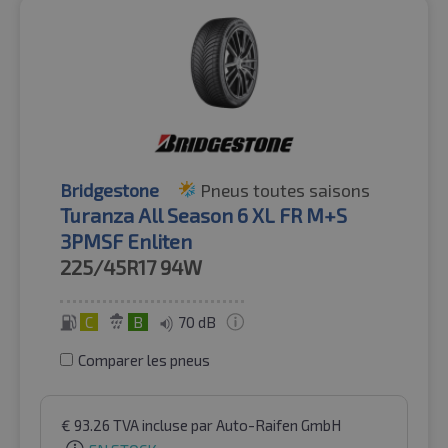
Bridgestone
Pneus toutes saisons
Turanza All Season 6 XL FR M+S
3PMSF Enliten
225/45R17
94W
C
B
70 dB
Comparer les pneus
€
93.26
TVA incluse
par Auto-Raifen GmbH