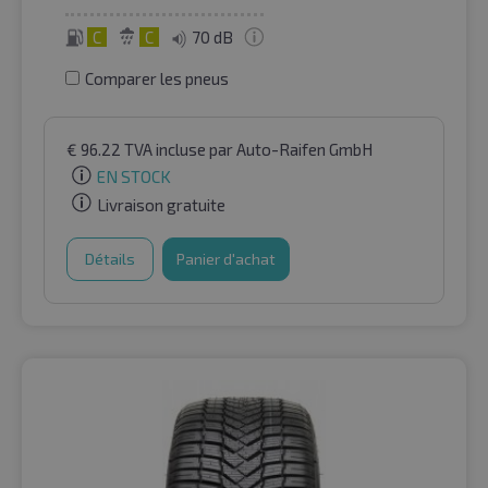
C
C
70 dB
Comparer les pneus
€
96.22
TVA incluse
par Auto-Raifen GmbH
EN STOCK
Livraison gratuite
Détails
Panier d'achat