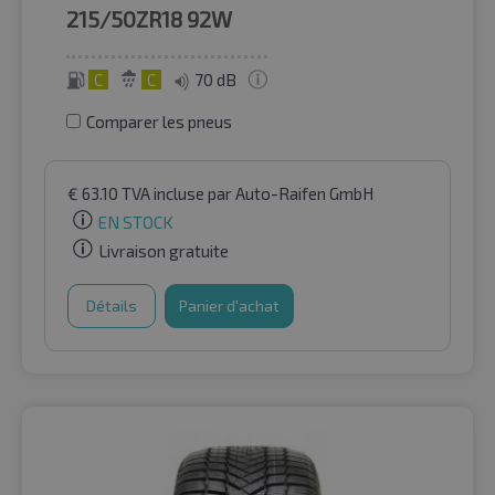
215/50ZR18
92W
C
C
70 dB
Comparer les pneus
€
63.10
TVA incluse
par Auto-Raifen GmbH
EN STOCK
Livraison gratuite
Détails
Panier d'achat