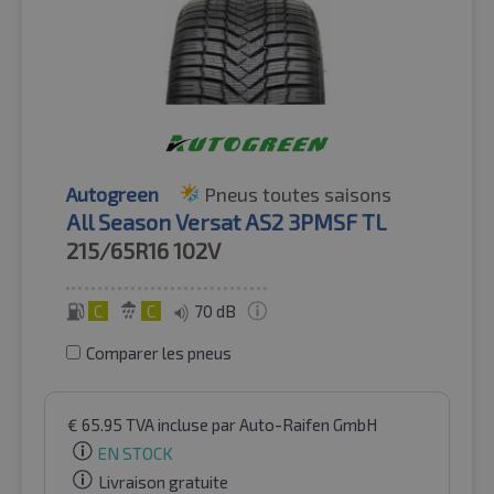
Autogreen
Pneus toutes saisons
All Season Versat AS2 3PMSF TL
215/65R16
102V
C
C
70 dB
Comparer les pneus
€
65.95
TVA incluse
par Auto-Raifen GmbH
EN STOCK
Livraison gratuite