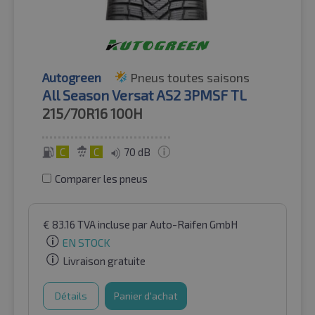
Autogreen
Pneus toutes saisons
All Season Versat AS2 3PMSF TL
215/70R16
100H
C
C
70 dB
Comparer les pneus
€
83.16
TVA incluse
par Auto-Raifen GmbH
EN STOCK
Livraison gratuite
Détails
Panier d'achat