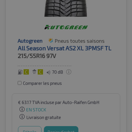
Autogreen
Pneus toutes saisons
All Season Versat AS2 XL 3PMSF TL
215/55R16
97V
C
C
70 dB
Comparer les pneus
€
63.17
TVA incluse
par Auto-Raifen GmbH
EN STOCK
Livraison gratuite
Détails
Panier d'achat