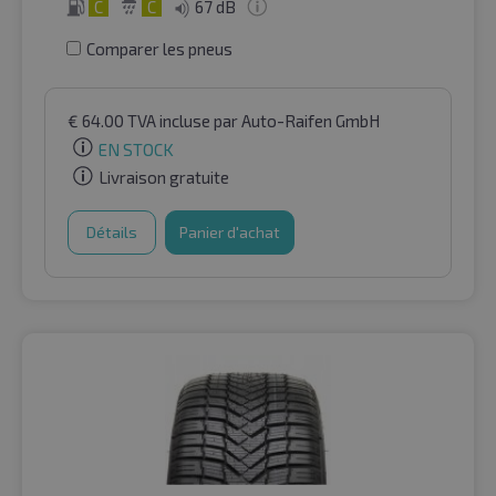
C
C
67 dB
Comparer les pneus
€
64.00
TVA incluse
par Auto-Raifen GmbH
EN STOCK
Livraison gratuite
Détails
Panier d'achat