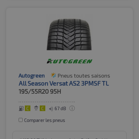
Autogreen
Pneus toutes saisons
All Season Versat AS2 3PMSF TL
195/55R20
95H
C
C
67 dB
Comparer les pneus