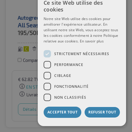
Ce site Web utilise des
cookies
Autogreen
Pneus toutes saisons
Notre site Web utilise des cookies pour
All Season Versat AS2 3PMSF TL
améliorer l'expérience utilisateur. En
utilisant notre site Web, vous acceptez tous
195/50R15
82V
les cookies conformément à notre Politique
relative aux cookies.
En savoir plus
C
C
67 dB
STRICTEMENT NÉCESSAIRES
Comparer les pneus
PERFORMANCE
CIBLAGE
€
62.82
TVA incluse
par Auto-Raifen GmbH
FONCTIONNALITÉ
EN STOCK
Livraison gratuite
NON CLASSIFIÉS
Détails
Panier d'achat
ACCEPTER TOUT
REFUSER TOUT