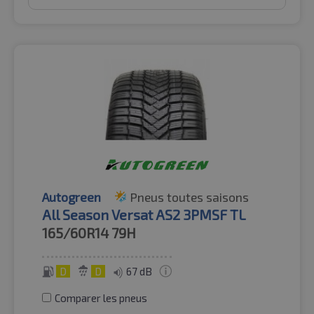
Autogreen
Pneus toutes saisons
All Season Versat AS2 3PMSF TL
165/60R14
79H
D
D
67 dB
Comparer les pneus