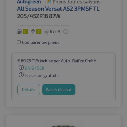
Autogreen
Pneus toutes saisons
All Season Versat AS2 3PMSF TL
205/45ZR16
87W
C
C
67 dB
Comparer les pneus
€
60.73
TVA incluse
par Auto-Raifen GmbH
EN STOCK
Livraison gratuite
Détails
Panier d'achat