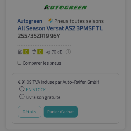
Autogreen
Pneus toutes saisons
All Season Versat AS2 3PMSF TL
255/35ZR19
96Y
C
C
70 dB
Comparer les pneus
€
91.09
TVA incluse
par Auto-Raifen GmbH
EN STOCK
Livraison gratuite
Détails
Panier d'achat