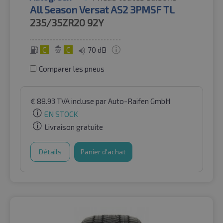
All Season Versat AS2 3PMSF TL
235/35ZR20
92Y
C
C
70 dB
Comparer les pneus
€
88.93
TVA incluse
par Auto-Raifen GmbH
EN STOCK
Livraison gratuite
Détails
Panier d'achat