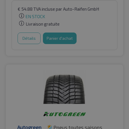
€
54.88
TVA incluse
par Auto-Raifen GmbH
EN STOCK
Livraison gratuite
Détails
Panier d'achat
Autogreen
Pneus toutes saisons