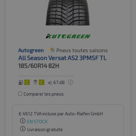
Autogreen
Pneus toutes saisons
All Season Versat AS2 3PMSF TL
185/60R14
82H
C
C
67 dB
Comparer les pneus
€
49.12
TVA incluse
par Auto-Raifen GmbH
EN STOCK
Livraison gratuite