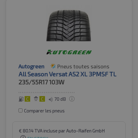
Autogreen
Pneus toutes saisons
All Season Versat AS2 XL 3PMSF TL
235/55R17
103W
C
C
70 dB
Comparer les pneus
€
80.14
TVA incluse
par Auto-Raifen GmbH