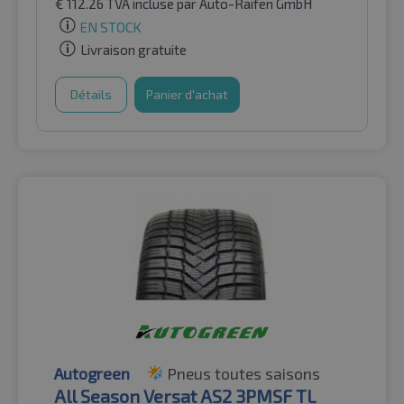
€
112.26
TVA incluse
par Auto-Raifen GmbH
EN STOCK
Livraison gratuite
Détails
Panier d'achat
Autogreen
Pneus toutes saisons
All Season Versat AS2 3PMSF TL