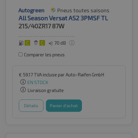
Autogreen
Pneus toutes saisons
All Season Versat AS2 3PMSF TL
215/40ZR17
87W
C
C
70 dB
Comparer les pneus
€
59.17
TVA incluse
par Auto-Raifen GmbH
EN STOCK
Livraison gratuite
Détails
Panier d'achat