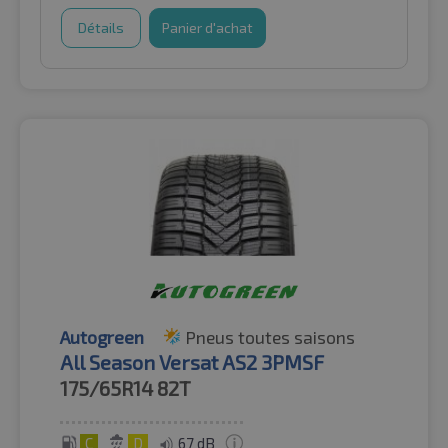
Détails
Panier d'achat
Autogreen
Pneus toutes saisons
All Season Versat AS2 3PMSF
175/65R14
82T
C
D
67 dB