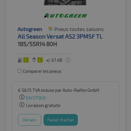
Autogreen
Pneus toutes saisons
All Season Versat AS2 3PMSF TL
185/55R14
80H
C
C
67 dB
Comparer les pneus
€
56.15
TVA incluse
par Auto-Raifen GmbH
EN STOCK
Livraison gratuite
Détails
Panier d'achat