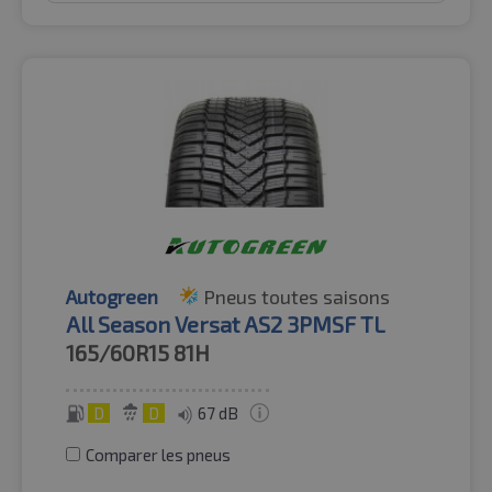
Autogreen
Pneus toutes saisons
All Season Versat AS2 3PMSF TL
165/60R15
81H
D
D
67 dB
Comparer les pneus