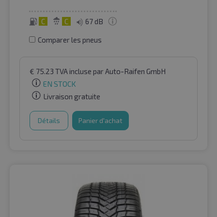
C
C
67 dB
Comparer les pneus
€
75.23
TVA incluse
par Auto-Raifen GmbH
EN STOCK
Livraison gratuite
Détails
Panier d'achat