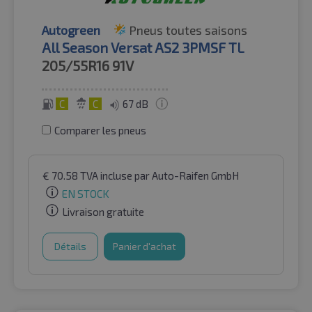
Autogreen
Pneus toutes saisons
All Season Versat AS2 3PMSF TL
205/55R16
91V
C
C
67 dB
Comparer les pneus
€
70.58
TVA incluse
par Auto-Raifen GmbH
EN STOCK
Livraison gratuite
Détails
Panier d'achat