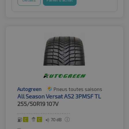
Autogreen
Pneus toutes saisons
All Season Versat AS2 3PMSF TL
255/50R19
107V
C
C
70 dB