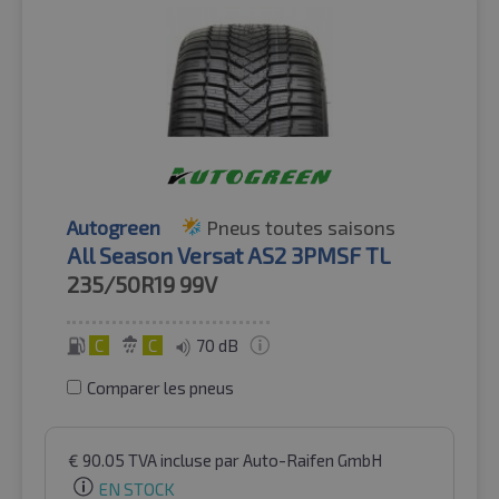
Autogreen
Pneus toutes saisons
All Season Versat AS2 3PMSF TL
235/50R19
99V
C
C
70 dB
Comparer les pneus
€
90.05
TVA incluse
par Auto-Raifen GmbH
EN STOCK