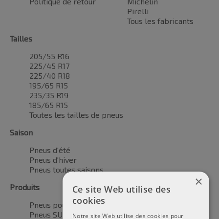
Politique de retour
Michelin
Pirelli
Tous les fabricants
Tailles
205/55 R16
225/45 R17
225/40 R18
195/65 R15
235/35 R19
185/65 R15
Toutes les tailles de pneus
Saison
Pneus d'été
Pneus d'hiver
Pneus toutes saisons
×
Produits
Ce site Web utilise des
cookies
Pneus pour voitures
Pneus SUV / 4x4
Notre site Web utilise des cookies pour