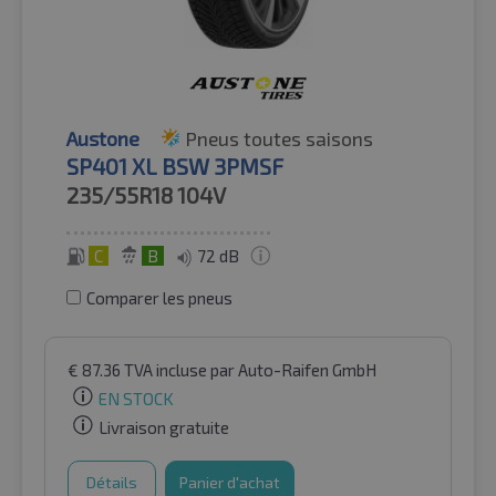
Austone
Pneus toutes saisons
SP401 XL BSW 3PMSF
235/55R18
104V
C
B
72 dB
Comparer les pneus
€
87.36
TVA incluse
par Auto-Raifen GmbH
EN STOCK
Livraison gratuite
Détails
Panier d'achat