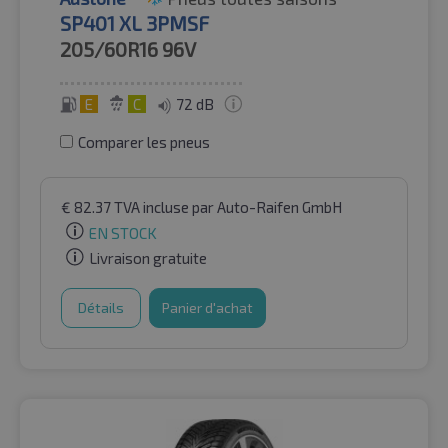
SP401 XL 3PMSF
205/60R16
96V
E
C
72 dB
Comparer les pneus
€
82.37
TVA incluse
par Auto-Raifen GmbH
EN STOCK
Livraison gratuite
Détails
Panier d'achat