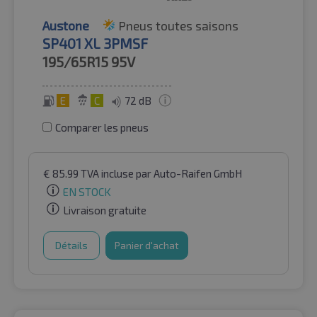
Austone
Pneus toutes saisons
SP401 XL 3PMSF
195/65R15
95V
E
C
72 dB
Comparer les pneus
€
85.99
TVA incluse
par Auto-Raifen GmbH
EN STOCK
Livraison gratuite
Détails
Panier d'achat