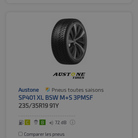
Austone
Pneus toutes saisons
SP401 XL BSW M+S 3PMSF
235/35R19
91Y
C
B
72 dB
Comparer les pneus