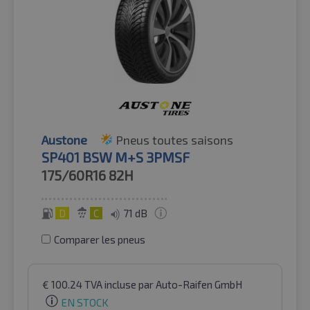
Austone
Pneus toutes saisons
SP401 BSW M+S 3PMSF
175/60R16
82H
D
C
71 dB
Comparer les pneus
€
100.24
TVA incluse
par Auto-Raifen GmbH
EN STOCK