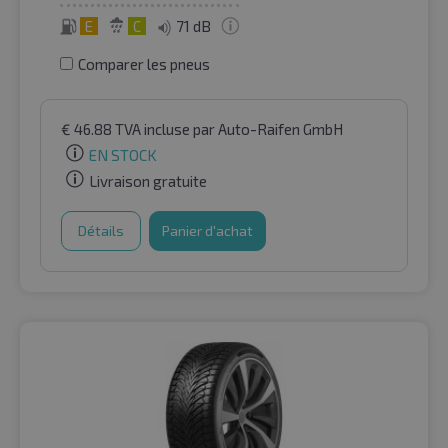
E
C
71 dB
Comparer les pneus
€
46.88
TVA incluse
par Auto-Raifen GmbH
EN STOCK
Livraison gratuite
Détails
Panier d'achat