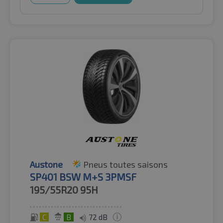
Austone
Pneus toutes saisons
SP401 BSW M+S 3PMSF
195/55R20
95H
C
B
72 dB