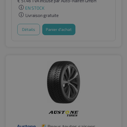
€
51.46
TVA incluse
par Auto-Raifen GmbH
EN STOCK
Livraison gratuite
Détails
Panier d'achat
Austone
Pneus toutes saisons