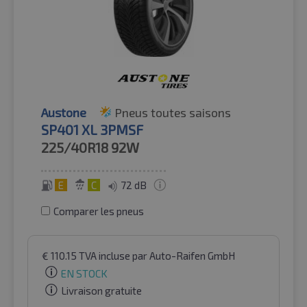
Austone
Pneus toutes saisons
SP401 XL 3PMSF
225/40R18
92W
E
C
72 dB
Comparer les pneus
€
110.15
TVA incluse
par Auto-Raifen GmbH
EN STOCK
Livraison gratuite