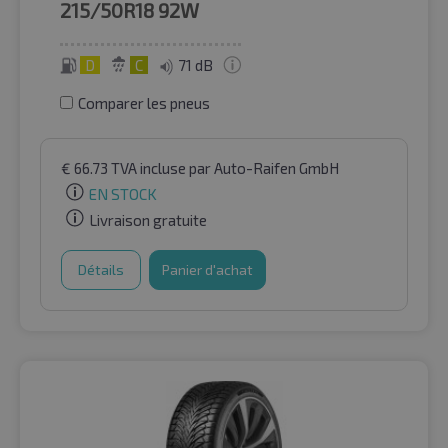
215/50R18
92W
D
C
71 dB
Comparer les pneus
€
66.73
TVA incluse
par Auto-Raifen GmbH
EN STOCK
Livraison gratuite
Détails
Panier d'achat