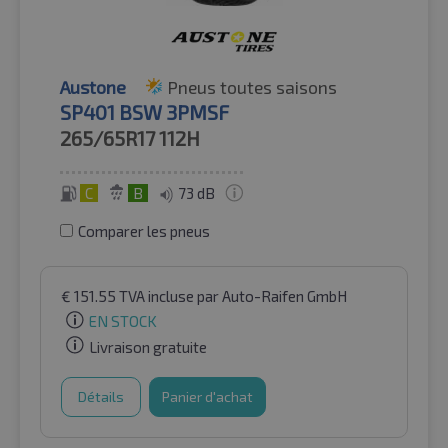
Austone
Pneus toutes saisons
SP401 BSW 3PMSF
265/65R17
112H
C
B
73 dB
Comparer les pneus
€
151.55
TVA incluse
par Auto-Raifen GmbH
EN STOCK
Livraison gratuite
Détails
Panier d'achat