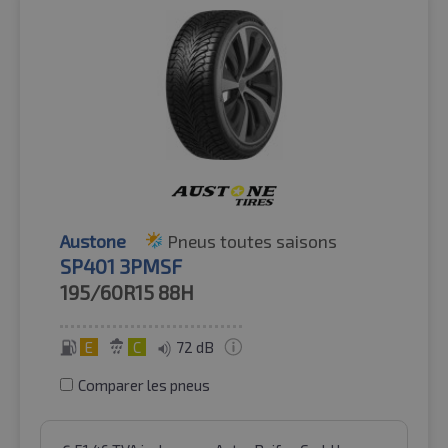
Austone
Pneus toutes saisons
SP401 3PMSF
195/60R15
88H
E
C
72 dB
Comparer les pneus