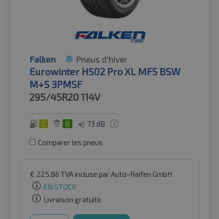
Falken
Pneus d'hiver
Eurowinter HS02 Pro XL MFS BSW
M+S 3PMSF
295/45R20
114V
C
B
73 dB
Comparer les pneus
€
225.86
TVA incluse
par Auto-Raifen GmbH
EN STOCK
Livraison gratuite