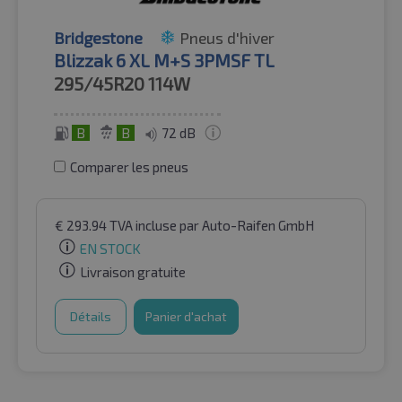
Bridgestone
Pneus d'hiver
Blizzak 6 XL M+S 3PMSF TL
295/45R20
114W
B
B
72 dB
Comparer les pneus
€
293.94
TVA incluse
par Auto-Raifen GmbH
EN STOCK
Livraison gratuite
Détails
Panier d'achat