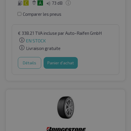
C
A
73 dB
Comparer les pneus
€
338.21
TVA incluse
par Auto-Raifen GmbH
EN STOCK
Livraison gratuite
Détails
Panier d'achat