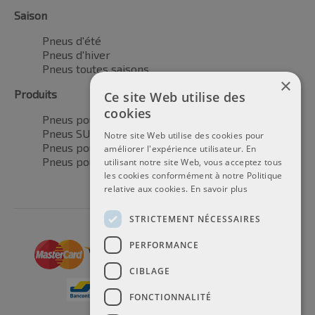
Saison
Pneus d'été
Pneus d'hiver
Pneus toutes saisons
×
Produits
Ce site Web utilise des
cookies
Pneus pour voitures
Pneus SUV / 4x4
Notre site Web utilise des cookies pour
Pneus pour camionnettes
améliorer l'expérience utilisateur. En
Pneus pour motos
utilisant notre site Web, vous acceptez tous
les cookies conformément à notre Politique
relative aux cookies.
En savoir plus
STRICTEMENT NÉCESSAIRES
PERFORMANCE
CIBLAGE
FONCTIONNALITÉ