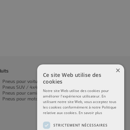
×
uits
Ce site Web utilise des
cookies
Pneus pour voitures
Pneus SUV / 4x4
Notre site Web utilise des cookies pour
Pneus pour camionnettes
améliorer l'expérience utilisateur. En
Pneus pour motos
utilisant notre site Web, vous acceptez tous
les cookies conformément à notre Politique
relative aux cookies.
En savoir plus
STRICTEMENT NÉCESSAIRES