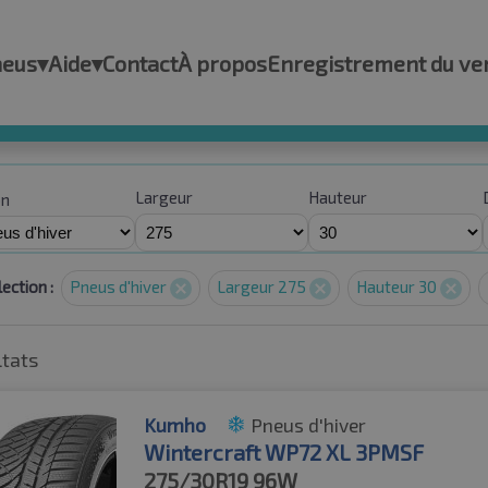
neus
▾
Aide
▾
Contact
À propos
Enregistrement du ve
Largeur
Hauteur
on
ection :
Pneus d'hiver
Largeur 275
Hauteur 30
ltats
Kumho
Pneus d'hiver
Wintercraft WP72 XL 3PMSF
275/30R19
96W