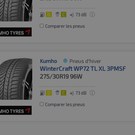
D
C
73 dB
Comparer les pneus
Kumho
Pneus d'hiver
WinterCraft WP72 TL XL 3PMSF
275/30R19
96W
D
C
73 dB
Comparer les pneus