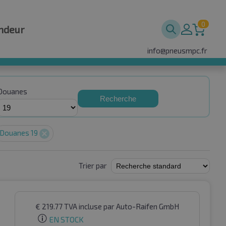
0
ndeur
info@pneusmpc.fr
Douanes
Recherche
Douanes 19
Trier par
€
219.77
TVA incluse
par Auto-Raifen GmbH
EN STOCK