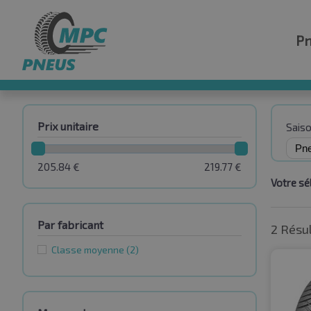
P
Prix unitaire
Sais
205.84
€
219.77
€
Votre sél
Par fabricant
2 Résu
Classe moyenne
(2)