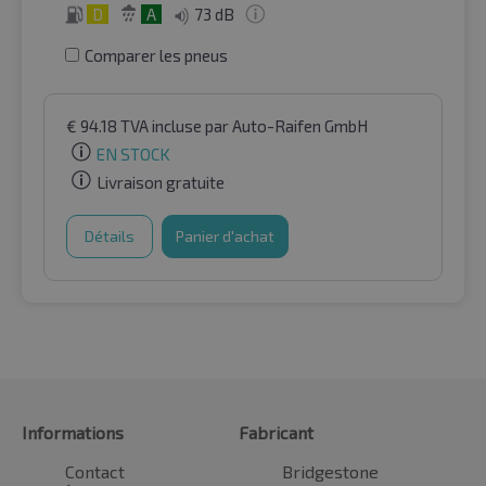
D
A
73 dB
Comparer les pneus
€
94.18
TVA incluse
par Auto-Raifen GmbH
EN STOCK
Livraison gratuite
Détails
Panier d'achat
Informations
Fabricant
Contact
Bridgestone