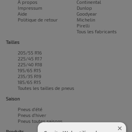
À propos
Continental
Impressum
Dunlop
Aide
Goodyear
Politique de retour
Michelin
Pirelli
Tous les fabricants
Tailles
205/55 R16
225/45 R17
225/40 R18
195/65 R15
235/35 R19
185/65 R15
Toutes les tailles de pneus
Saison
Pneus d'été
Pneus d'hiver
Pneus toutes saisons
×
Produits