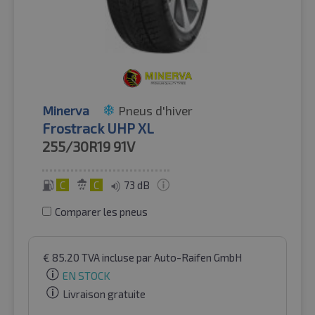
Minerva
Pneus d'hiver
Frostrack UHP XL
255/30R19
91V
C
C
73 dB
Comparer les pneus
€
85.20
TVA incluse
par Auto-Raifen GmbH
EN STOCK
Livraison gratuite