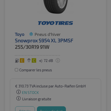
Toyo
Pneus d'hiver
Snowprox S954 XL 3PMSF
255/30R19
91W
E
C
72 dB
Comparer les pneus
€
310.73
TVA incluse
par Auto-Raifen GmbH
EN STOCK
Livraison gratuite