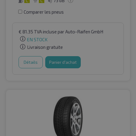
C
C
73 dB
Comparer les pneus
€
81.35
TVA incluse
par Auto-Raifen GmbH
EN STOCK
Livraison gratuite
Détails
Panier d'achat