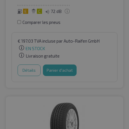
E
C
72 dB
Comparer les pneus
€
197.03
TVA incluse
par Auto-Raifen GmbH
EN STOCK
Livraison gratuite
Détails
Panier d'achat