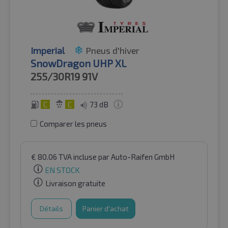
Imperial
Pneus d'hiver
SnowDragon UHP XL
255/30R19
91V
C
C
73 dB
Comparer les pneus
€
80.06
TVA incluse
par Auto-Raifen GmbH
EN STOCK
Livraison gratuite
Détails
Panier d'achat