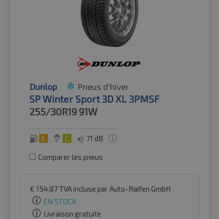
Dunlop
Pneus d'hiver
SP Winter Sport 3D XL 3PMSF
255/30R19
91W
E
C
71 dB
Comparer les pneus
€
154.87
TVA incluse
par Auto-Raifen GmbH
EN STOCK
Livraison gratuite