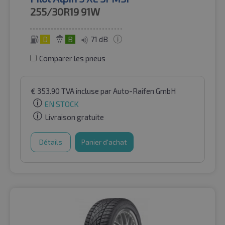
255/30R19
91W
D
B
71 dB
Comparer les pneus
€
353.90
TVA incluse
par Auto-Raifen GmbH
EN STOCK
Livraison gratuite
Détails
Panier d'achat