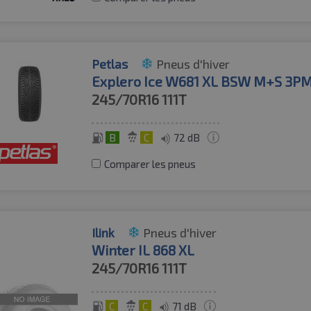
Petlas
Pneus d'hiver
Explero Ice W681 XL BSW M+S 3P
245/70R16
111T
B
C
72 dB
Comparer les pneus
Ilink
Pneus d'hiver
Winter IL 868 XL
245/70R16
111T
C
C
71 dB