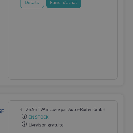
Détails
Panier d'achat
€
126.56
TVA incluse
par Auto-Raifen GmbH
SF
EN STOCK
Livraison gratuite