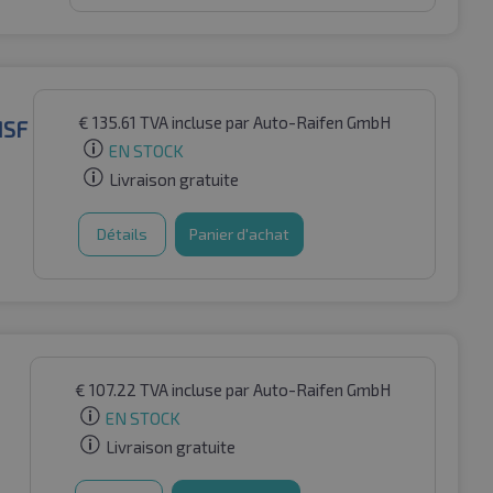
€
135.61
TVA incluse
par Auto-Raifen GmbH
MSF
EN STOCK
Livraison gratuite
Détails
Panier d'achat
€
107.22
TVA incluse
par Auto-Raifen GmbH
EN STOCK
Livraison gratuite