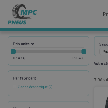
P
Prix unitaire
Sais
82.43
€
179.14
€
Votre sél
Par fabricant
7 Résu
Classe économique
(7)