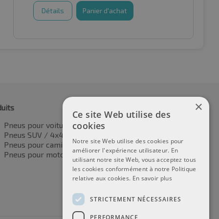
Détails
Panier d'achat
×
uits
Ce site Web utilise des
cookies
Pneus pour voitures
Pneus SUV / 4x4
Notre site Web utilise des cookies pour
Pneus pour camionnettes
améliorer l'expérience utilisateur. En
Pneus pour motos
utilisant notre site Web, vous acceptez tous
les cookies conformément à notre Politique
relative aux cookies.
En savoir plus
STRICTEMENT NÉCESSAIRES
PERFORMANCE