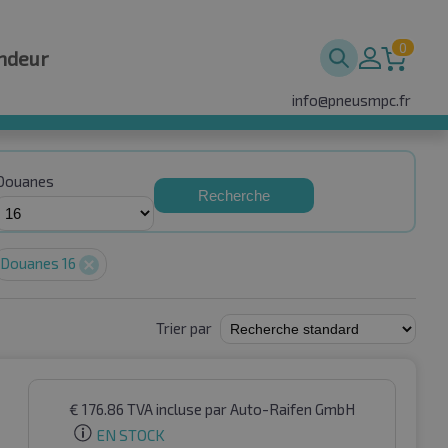
0
ndeur
info@pneusmpc.fr
Douanes
Recherche
Douanes 16
Trier par
€
176.86
TVA incluse
par Auto-Raifen GmbH
EN STOCK