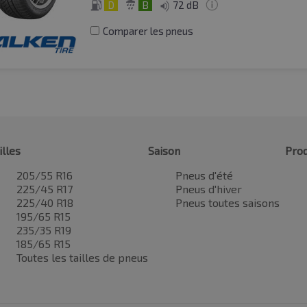
D
B
72 dB
Comparer les pneus
illes
Saison
Prod
205/55 R16
Pneus d'été
225/45 R17
Pneus d'hiver
225/40 R18
Pneus toutes saisons
195/65 R15
235/35 R19
185/65 R15
Toutes les tailles de pneus