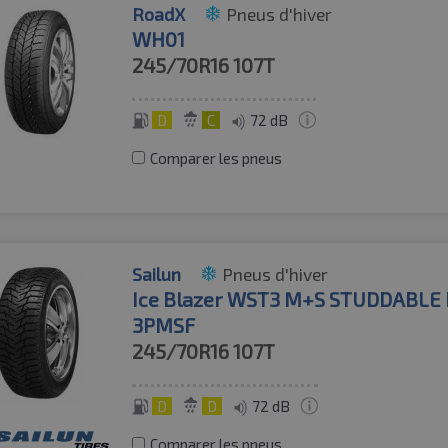
RoadX
Pneus d'hiver
WH01
245/70R16
107T
D
C
72 dB
Comparer les pneus
Sailun
Pneus d'hiver
Ice Blazer WST3 M+S STUDDABLE
3PMSF
245/70R16
107T
D
D
72 dB
Comparer les pneus