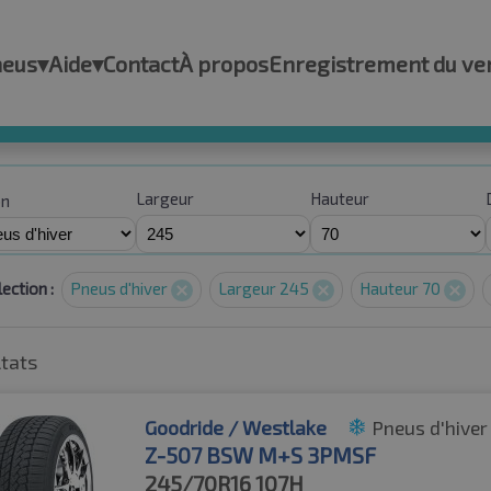
neus
▾
Aide
▾
Contact
À propos
Enregistrement du ve
Largeur
Hauteur
on
ection :
Pneus d'hiver
Largeur 245
Hauteur 70
ltats
Goodride / Westlake
Pneus d'hiver
Z-507 BSW M+S 3PMSF
245/70R16
107H