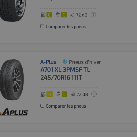
C
C
72 dB
Comparer les pneus
A-Plus
Pneus d'hiver
A701 XL 3PMSF TL
245/70R16
111T
D
C
72 dB
Comparer les pneus