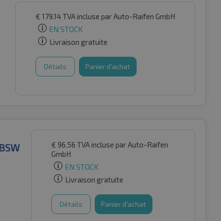
€
179.14
TVA incluse
par Auto-Raifen GmbH
EN STOCK
Livraison gratuite
Détails
Panier d'achat
€
96.56
TVA incluse
par Auto-Raifen
 BSW
GmbH
EN STOCK
Livraison gratuite
Détails
Panier d'achat