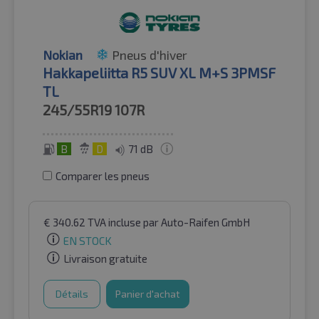
Nokian
Pneus d'hiver
Hakkapeliitta R5 SUV XL M+S 3PMSF
TL
245/55R19
107R
B
D
71 dB
Comparer les pneus
€
340.62
TVA incluse
par Auto-Raifen GmbH
EN STOCK
Livraison gratuite
Détails
Panier d'achat