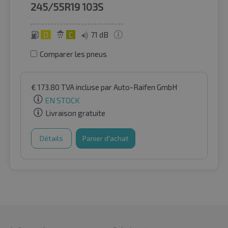
245/55R19
103S
D
C
71 dB
Comparer les pneus
€
173.80
TVA incluse
par Auto-Raifen GmbH
EN STOCK
Livraison gratuite
Détails
Panier d'achat