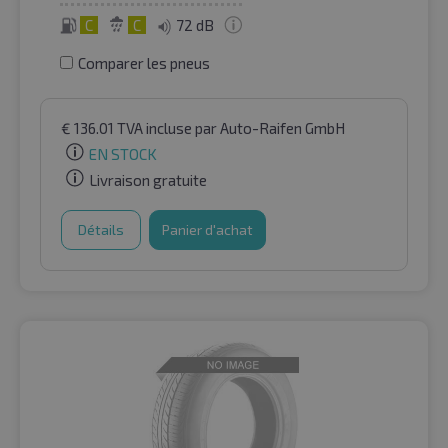
C
C
72 dB
Comparer les pneus
€
136.01
TVA incluse
par Auto-Raifen GmbH
EN STOCK
Livraison gratuite
Détails
Panier d'achat