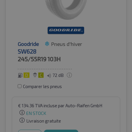
Goodride
Pneus d'hiver
SW628
245/55R19
103H
D
C
72 dB
Comparer les pneus
€
134.36
TVA incluse
par Auto-Raifen GmbH
EN STOCK
Livraison gratuite