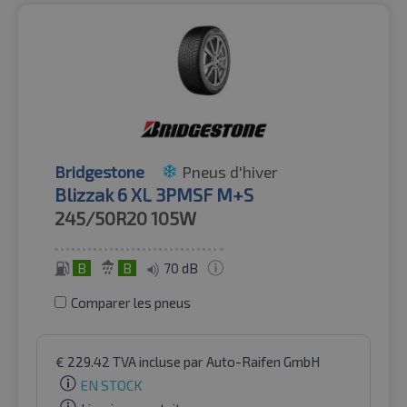
Bridgestone
Pneus d'hiver
Blizzak 6 XL 3PMSF M+S
245/50R20
105W
B
B
70 dB
Comparer les pneus
€
229.42
TVA incluse
par Auto-Raifen GmbH
EN STOCK