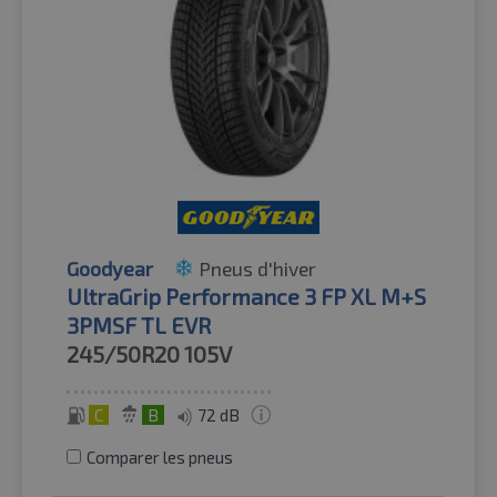
Goodyear
Pneus d'hiver
UltraGrip Performance 3 FP XL M+S
3PMSF TL EVR
245/50R20
105V
C
B
72 dB
Comparer les pneus