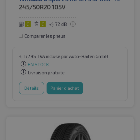
245/50R20
105V
C
C
72 dB
Comparer les pneus
€
177.95
TVA incluse
par Auto-Raifen GmbH
EN STOCK
Livraison gratuite
Détails
Panier d'achat