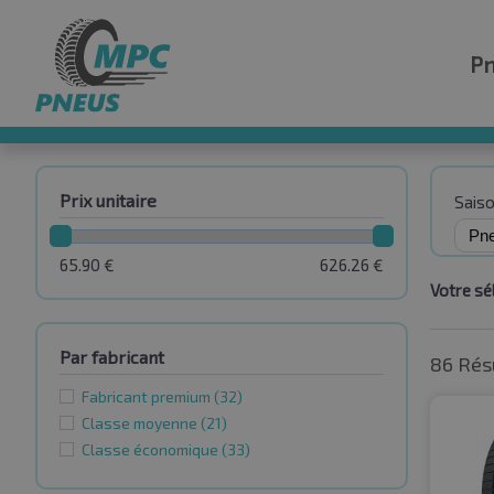
P
Prix unitaire
Sais
65.90
€
626.26
€
Votre sél
Par fabricant
86 Rés
Fabricant premium
(32)
Classe moyenne
(21)
Classe économique
(33)