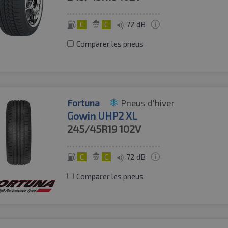
C
C
72 dB
Comparer les pneus
Fortuna
Pneus d'hiver
Gowin UHP2 XL
245/45R19
102V
C
C
72 dB
Comparer les pneus