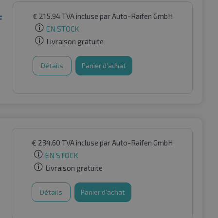
€
215.94
TVA incluse
par Auto-Raifen GmbH
F
EN STOCK
Livraison gratuite
Détails
Panier d'achat
€
234.60
TVA incluse
par Auto-Raifen GmbH
EN STOCK
Livraison gratuite
Détails
Panier d'achat