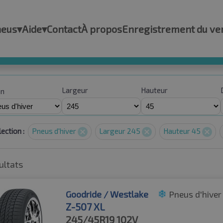
neus
▾
Aide
▾
Contact
À propos
Enregistrement du ve
Largeur
Hauteur
on
ection :
Pneus d'hiver
Largeur 245
Hauteur 45
ultats
Goodride / Westlake
Pneus d'hiver
Z-507 XL
245/45R19
102V