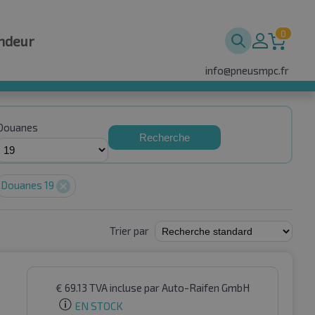
0
ndeur
info@pneusmpc.fr
Douanes
Recherche
Douanes 19
Trier par
€
69.13
TVA incluse
par Auto-Raifen GmbH
EN STOCK