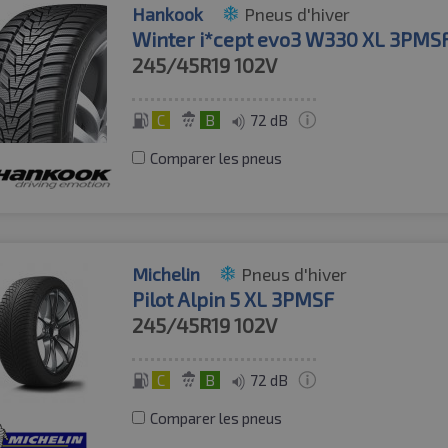
Hankook
Pneus d'hiver
Winter i*cept evo3 W330 XL 3PMS
245/45R19
102V
C
B
72 dB
Comparer les pneus
Michelin
Pneus d'hiver
Pilot Alpin 5 XL 3PMSF
245/45R19
102V
C
B
72 dB
Comparer les pneus