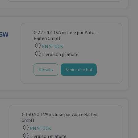
€
223.42
TVA incluse
par Auto-
BSW
Raifen GmbH
EN STOCK
Livraison gratuite
Détails
Panier d'achat
€
150.50
TVA incluse
par Auto-Raifen
GmbH
EN STOCK
Livraison gratuite