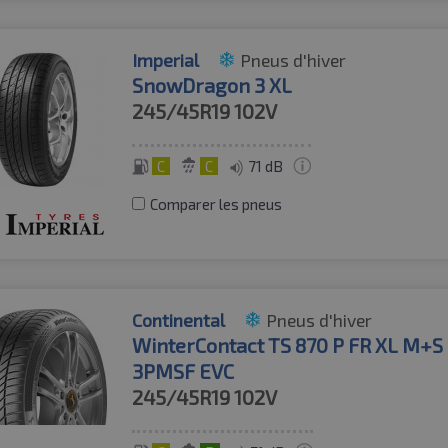
Imperial
Pneus d'hiver
SnowDragon 3 XL
245/45R19
102V
C
C
71 dB
Comparer les pneus
Continental
Pneus d'hiver
WinterContact TS 870 P FR XL M+S
3PMSF EVC
245/45R19
102V