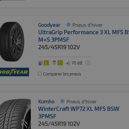
Goodyear
Pneus d'hiver
UltraGrip Performance 3 XL MFS 
M+S 3PMSF
245/45R19
102V
C
C
70 dB
Comparer les pneus
Kumho
Pneus d'hiver
WinterCraft WP72 XL MFS BSW
3PMSF
245/45R19
102V