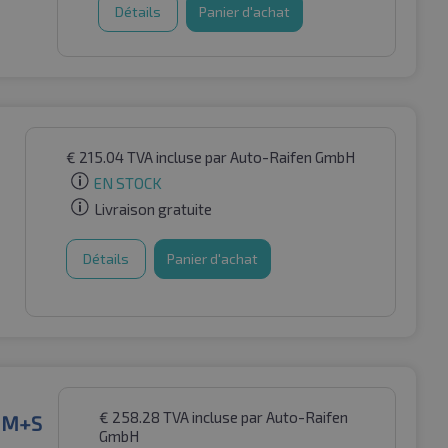
Détails
Panier d'achat
€
215.04
TVA incluse
par Auto-Raifen GmbH
EN STOCK
Livraison gratuite
Détails
Panier d'achat
€
258.28
TVA incluse
par Auto-Raifen
W M+S
GmbH