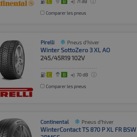
C
B
71 dB
Comparer les pneus
Pirelli
Pneus d'hiver
Winter SottoZero 3 XL AO
245/45R19
102V
C
B
70 dB
Comparer les pneus
Continental
Pneus d'hiver
WinterContact TS 870 P XL FR BS