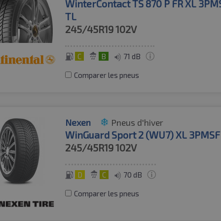
WinterContact TS 870 P FR XL 3PM
TL
245/45R19
102V
C
B
71 dB
Comparer les pneus
Nexen
Pneus d'hiver
WinGuard Sport 2 (WU7) XL 3PMSF
245/45R19
102V
D
C
70 dB
Comparer les pneus