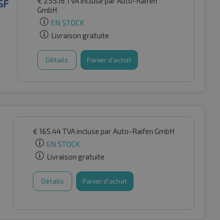
€
255.16
TVA incluse
par Auto-Raifen
SF
GmbH
EN STOCK
Livraison gratuite
Détails
Panier d'achat
€
165.44
TVA incluse
par Auto-Raifen GmbH
EN STOCK
Livraison gratuite
Détails
Panier d'achat