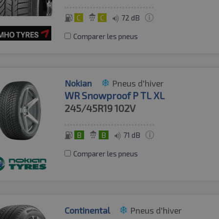
C
C
72 dB
Comparer les pneus
Nokian
Pneus d'hiver
WR Snowproof P TL XL
245/45R19
102V
B
B
71 dB
Comparer les pneus
Continental
Pneus d'hiver