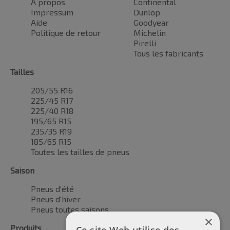
À propos
Continental
Impressum
Dunlop
Aide
Goodyear
Politique de retour
Michelin
Pirelli
Tous les fabricants
Tailles
205/55 R16
225/45 R17
225/40 R18
195/65 R15
235/35 R19
185/65 R15
Toutes les tailles de pneus
Saison
Pneus d'été
Pneus d'hiver
Pneus toutes saisons
×
Produits