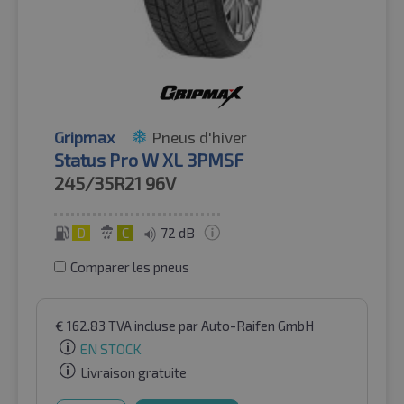
Gripmax
Pneus d'hiver
Status Pro W XL 3PMSF
245/35R21
96V
D
C
72 dB
Comparer les pneus
€
162.83
TVA incluse
par Auto-Raifen GmbH
EN STOCK
Livraison gratuite