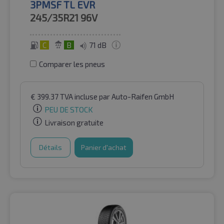
3PMSF TL EVR
245/35R21
96V
C
B
71 dB
Comparer les pneus
€
399.37
TVA incluse
par Auto-Raifen GmbH
PEU DE STOCK
Livraison gratuite
Détails
Panier d'achat