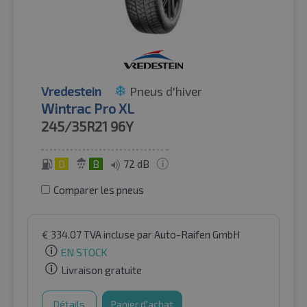
Vredestein
Pneus d'hiver
Wintrac Pro XL
245/35R21
96Y
D
B
72 dB
Comparer les pneus
€
334.07
TVA incluse
par Auto-Raifen GmbH
EN STOCK
Livraison gratuite
Détails
Panier d'achat