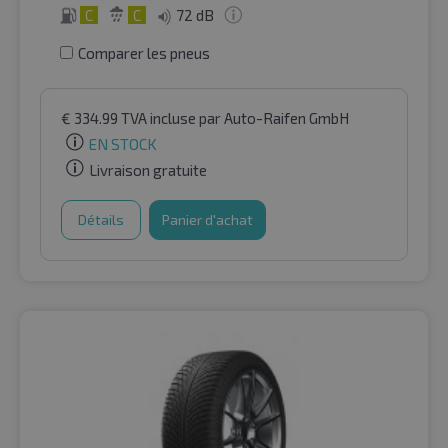
C
C
72 dB
Comparer les pneus
€
334.99
TVA incluse
par Auto-Raifen GmbH
EN STOCK
Livraison gratuite
Détails
Panier d'achat