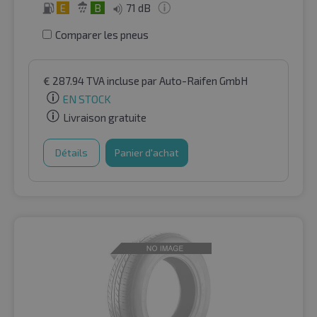
E
B
71 dB
Comparer les pneus
€
287.94
TVA incluse
par Auto-Raifen GmbH
EN STOCK
Livraison gratuite
Détails
Panier d'achat