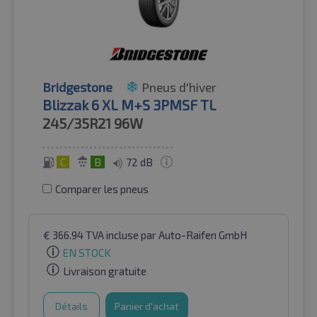
Bridgestone
Pneus d'hiver
Blizzak 6 XL M+S 3PMSF TL
245/35R21
96W
C
B
72 dB
Comparer les pneus
€
366.94
TVA incluse
par Auto-Raifen GmbH
EN STOCK
Livraison gratuite
Détails
Panier d'achat