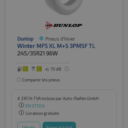
Dunlop
Pneus d'hiver
Winter MFS XL M+S 3PMSF TL
245/35R21
96W
C
C
70 dB
Comparer les pneus
€
291.14
TVA incluse
par Auto-Raifen GmbH
EN STOCK
Livraison gratuite
Détails
Panier d'achat