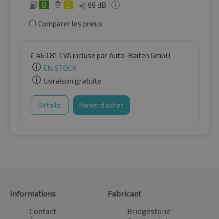
B
D
69 dB
Comparer les pneus
€
463.81
TVA incluse
par Auto-Raifen GmbH
EN STOCK
Livraison gratuite
Détails
Panier d'achat
Informations
Fabricant
Contact
Bridgestone