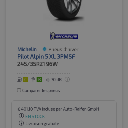
Michelin
Pneus d'hiver
Pilot Alpin 5 XL 3PMSF
245/35R21
96W
C
B
70 dB
Comparer les pneus
€
401.10
TVA incluse
par Auto-Raifen GmbH
EN STOCK
Livraison gratuite