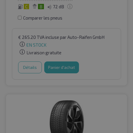
C
B
72 dB
Comparer les pneus
€
265.20
TVA incluse
par Auto-Raifen GmbH
EN STOCK
Livraison gratuite
Détails
Panier d'achat