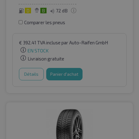
D
B
72 dB
Comparer les pneus
€
392.41
TVA incluse
par Auto-Raifen GmbH
EN STOCK
Livraison gratuite
Détails
Panier d'achat