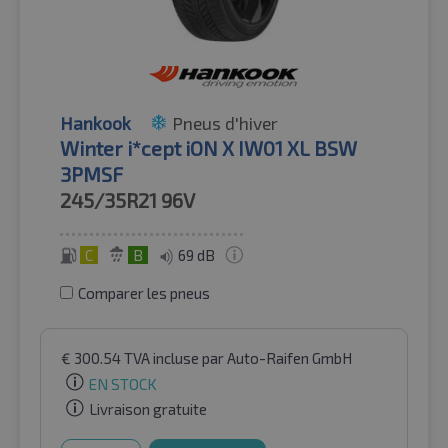
Hankook
Pneus d'hiver
Winter i*cept iON X IW01 XL BSW
3PMSF
245/35R21
96V
C
B
69 dB
Comparer les pneus
€
300.54
TVA incluse
par Auto-Raifen GmbH
EN STOCK
Livraison gratuite