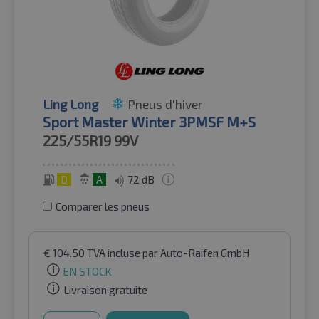
Ling Long
Pneus d'hiver
Sport Master Winter 3PMSF M+S
225/55R19
99V
D
A
72 dB
Comparer les pneus
€
104.50
TVA incluse
par Auto-Raifen GmbH
EN STOCK
Livraison gratuite