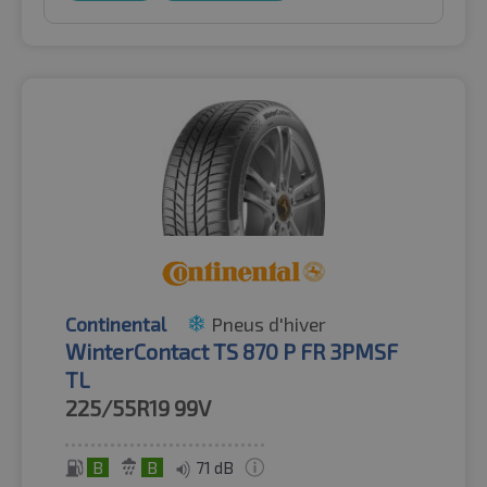
Continental
Pneus d'hiver
WinterContact TS 870 P FR 3PMSF
TL
225/55R19
99V
B
B
71 dB