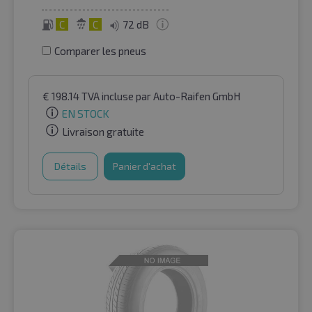
C
C
72 dB
Comparer les pneus
€
198.14
TVA incluse
par Auto-Raifen GmbH
EN STOCK
Livraison gratuite
Détails
Panier d'achat