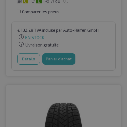
C
B
71 dB
Comparer les pneus
€
132.29
TVA incluse
par Auto-Raifen GmbH
EN STOCK
Livraison gratuite
Détails
Panier d'achat