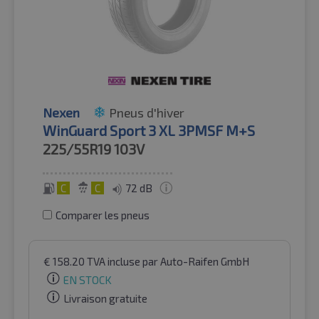
Nexen
Pneus d'hiver
WinGuard Sport 3 XL 3PMSF M+S
225/55R19
103V
C
C
72 dB
Comparer les pneus
€
158.20
TVA incluse
par Auto-Raifen GmbH
EN STOCK
Livraison gratuite