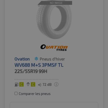
Ovation
Pneus d'hiver
WV688 M+S 3PMSF TL
225/55R19
99H
C
C
72 dB
Comparer les pneus