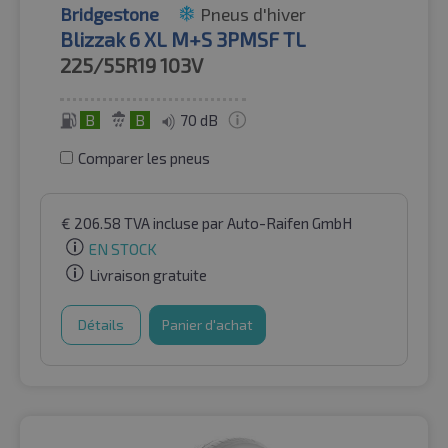
Bridgestone
Pneus d'hiver
Blizzak 6 XL M+S 3PMSF TL
225/55R19
103V
B
B
70 dB
Comparer les pneus
€
206.58
TVA incluse
par Auto-Raifen GmbH
EN STOCK
Livraison gratuite
Détails
Panier d'achat