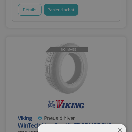
Détails
Panier d'achat
Viking
Pneus d'hiver
WinTech NewGen XL FR 3PMSF EVC
×