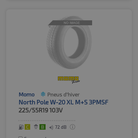
Momo
Pneus d'hiver
North Pole W-20 XL M+S 3PMSF
225/55R19
103V
C
B
72 dB