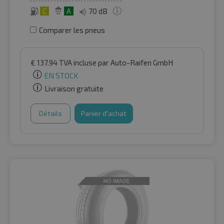
C
A
70 dB
Comparer les pneus
€
137.94
TVA incluse
par Auto-Raifen GmbH
EN STOCK
Livraison gratuite
Détails
Panier d'achat