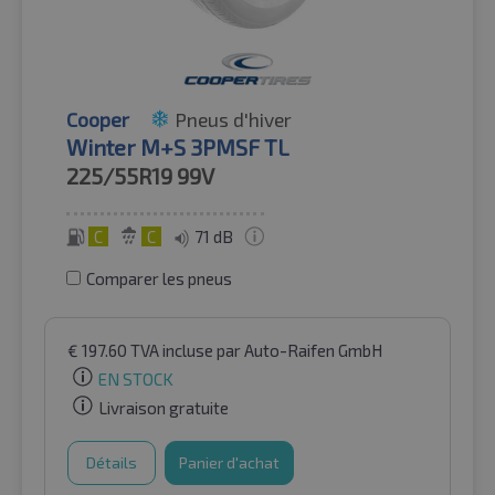
Cooper
Pneus d'hiver
Winter M+S 3PMSF TL
225/55R19
99V
C
C
71 dB
Comparer les pneus
€
197.60
TVA incluse
par Auto-Raifen GmbH
EN STOCK
Livraison gratuite
Détails
Panier d'achat