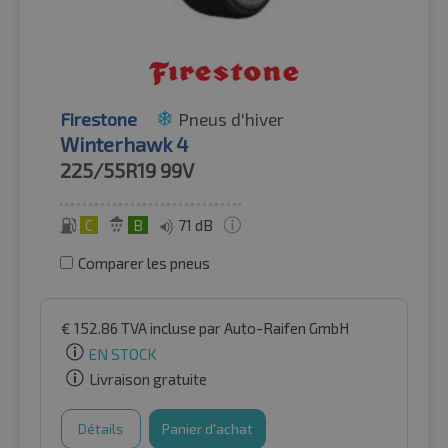
Firestone
Pneus d'hiver
Winterhawk 4
225/55R19
99V
C
B
71 dB
Comparer les pneus
€
152.86
TVA incluse
par Auto-Raifen GmbH
EN STOCK
Livraison gratuite
Détails
Panier d'achat