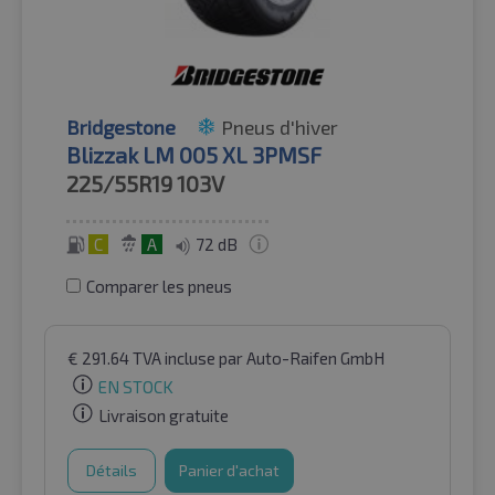
Bridgestone
Pneus d'hiver
Blizzak LM 005 XL 3PMSF
225/55R19
103V
C
A
72 dB
Comparer les pneus
€
291.64
TVA incluse
par Auto-Raifen GmbH
EN STOCK
Livraison gratuite
Détails
Panier d'achat