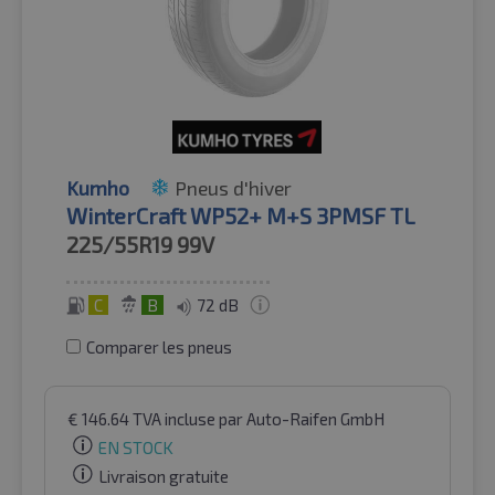
Kumho
Pneus d'hiver
WinterCraft WP52+ M+S 3PMSF TL
225/55R19
99V
C
B
72 dB
Comparer les pneus
€
146.64
TVA incluse
par Auto-Raifen GmbH
EN STOCK
Livraison gratuite