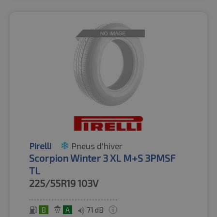
Pirelli
Pneus d'hiver
Scorpion Winter 3 XL M+S 3PMSF
TL
225/55R19
103V
B
A
71 dB