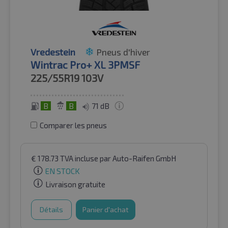
Vredestein
Pneus d'hiver
Wintrac Pro+ XL 3PMSF
225/55R19
103V
B
B
71 dB
Comparer les pneus
€
178.73
TVA incluse
par Auto-Raifen GmbH
EN STOCK
Livraison gratuite
Détails
Panier d'achat