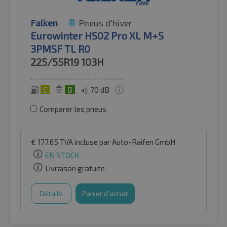
Falken
Pneus d'hiver
Eurowinter HS02 Pro XL M+S
3PMSF TL R0
225/55R19
103H
C
B
70 dB
Comparer les pneus
€
177.65
TVA incluse
par Auto-Raifen GmbH
EN STOCK
Livraison gratuite
Détails
Panier d'achat