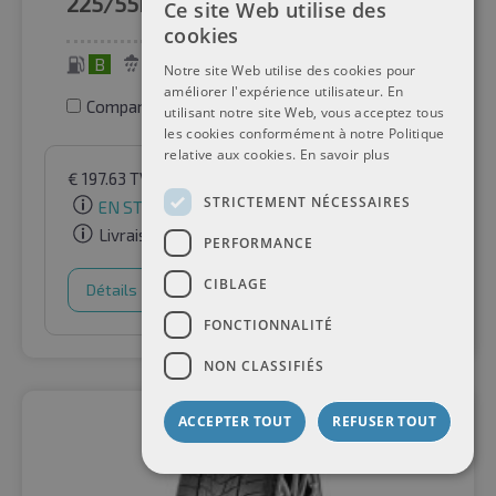
225/55R19
103V
Ce site Web utilise des
cookies
B
C
72 dB
Notre site Web utilise des cookies pour
améliorer l'expérience utilisateur. En
Comparer les pneus
utilisant notre site Web, vous acceptez tous
les cookies conformément à notre Politique
relative aux cookies.
En savoir plus
€
197.63
TVA incluse
par Auto-Raifen GmbH
STRICTEMENT NÉCESSAIRES
EN STOCK
Livraison gratuite
PERFORMANCE
CIBLAGE
Détails
Panier d'achat
FONCTIONNALITÉ
NON CLASSIFIÉS
ACCEPTER TOUT
REFUSER TOUT