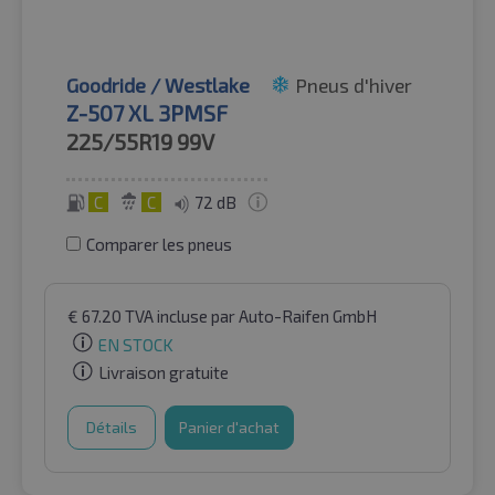
Goodride / Westlake
Pneus d'hiver
Z-507 XL 3PMSF
225/55R19
99V
C
C
72 dB
Comparer les pneus
€
67.20
TVA incluse
par Auto-Raifen GmbH
EN STOCK
Livraison gratuite
Détails
Panier d'achat