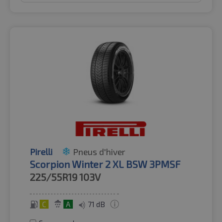
Pirelli
Pneus d'hiver
Scorpion Winter 2 XL BSW 3PMSF
225/55R19
103V
C
A
71 dB