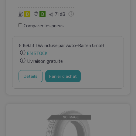
D
B
71 dB
Comparer les pneus
€
169.13
TVA incluse
par Auto-Raifen GmbH
EN STOCK
Livraison gratuite
Détails
Panier d'achat