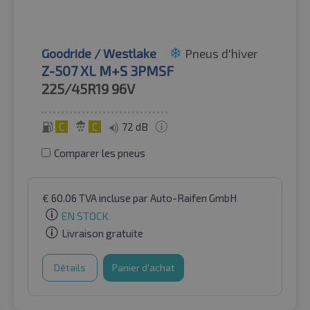
Goodride / Westlake
Pneus d'hiver
Z-507 XL M+S 3PMSF
225/45R19
96V
C
C
72 dB
Comparer les pneus
€
60.06
TVA incluse
par Auto-Raifen GmbH
EN STOCK
Livraison gratuite
Détails
Panier d'achat