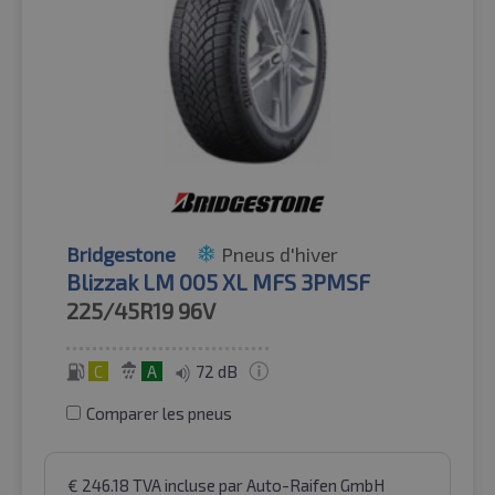
Bridgestone
Pneus d'hiver
Blizzak LM 005 XL MFS 3PMSF
225/45R19
96V
C
A
72 dB
Comparer les pneus
€
246.18
TVA incluse
par Auto-Raifen GmbH