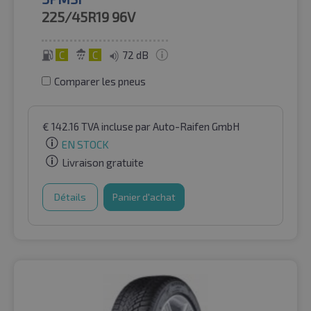
225/45R19
96V
C
C
72 dB
Comparer les pneus
€
142.16
TVA incluse
par Auto-Raifen GmbH
EN STOCK
Livraison gratuite
Détails
Panier d'achat