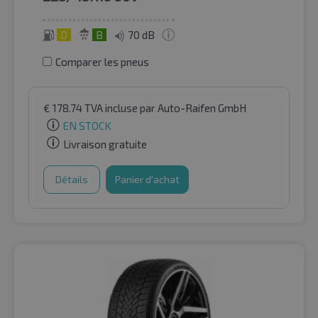
D
B
70 dB
Comparer les pneus
€
178.74
TVA incluse
par Auto-Raifen GmbH
EN STOCK
Livraison gratuite
Détails
Panier d'achat