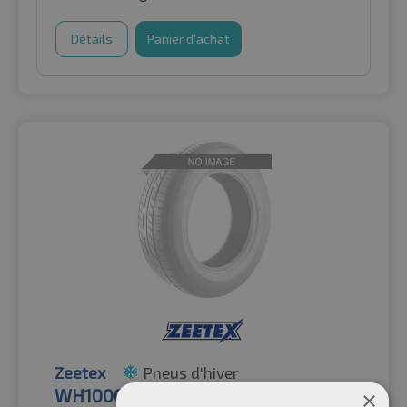
Détails
Panier d'achat
Zeetex
Pneus d'hiver
WH1000 XL
×