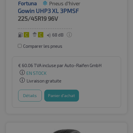
Fortuna
Pneus d'hiver
Gowin UHP3 XL 3PMSF
225/45R19
96V
C
C
68 dB
Comparer les pneus
€
60.06
TVA incluse
par Auto-Raifen GmbH
EN STOCK
Livraison gratuite
Détails
Panier d'achat