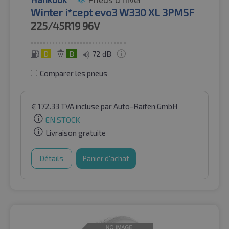
Winter i*cept evo3 W330 XL 3PMSF
225/45R19
96V
D
B
72 dB
Comparer les pneus
€
172.33
TVA incluse
par Auto-Raifen GmbH
EN STOCK
Livraison gratuite
Détails
Panier d'achat