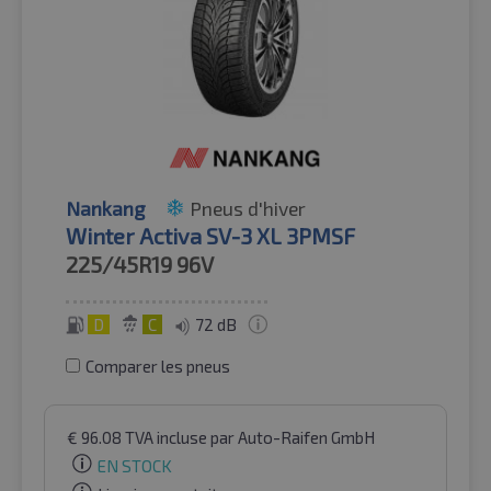
Nankang
Pneus d'hiver
Winter Activa SV-3 XL 3PMSF
225/45R19
96V
D
C
72 dB
Comparer les pneus
€
96.08
TVA incluse
par Auto-Raifen GmbH
EN STOCK