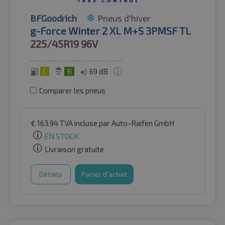
BFGoodrich
Pneus d'hiver
g-Force Winter 2 XL M+S 3PMSF TL
225/45R19
96V
C
B
69 dB
Comparer les pneus
€
163.94
TVA incluse
par Auto-Raifen GmbH
EN STOCK
Livraison gratuite
Détails
Panier d'achat