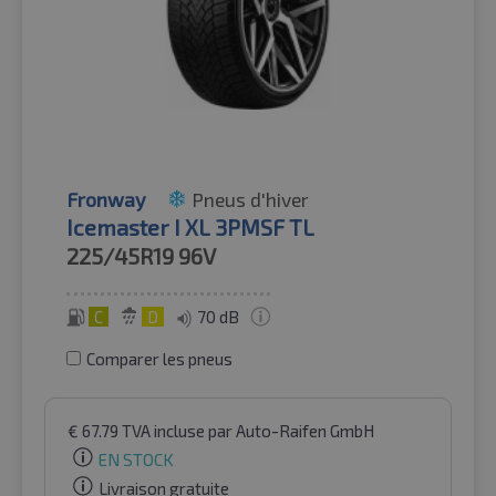
Fronway
Pneus d'hiver
Icemaster I XL 3PMSF TL
225/45R19
96V
C
D
70 dB
Comparer les pneus
€
67.79
TVA incluse
par Auto-Raifen GmbH
EN STOCK
Livraison gratuite