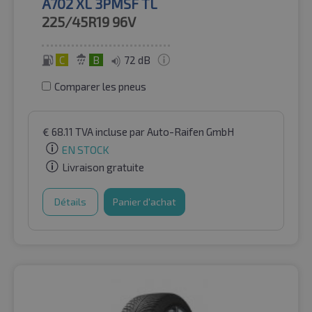
A702 XL 3PMSF TL
225/45R19
96V
C
B
72 dB
Comparer les pneus
€
68.11
TVA incluse
par Auto-Raifen GmbH
EN STOCK
Livraison gratuite
Détails
Panier d'achat