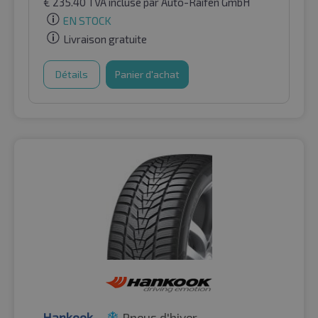
€
235.40
TVA incluse
par Auto-Raifen GmbH
EN STOCK
Livraison gratuite
Détails
Panier d'achat
Hankook
Pneus d'hiver