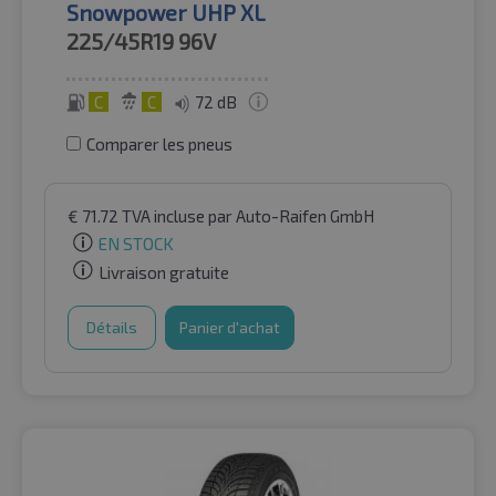
Snowpower UHP XL
225/45R19
96V
C
C
72 dB
Comparer les pneus
€
71.72
TVA incluse
par Auto-Raifen GmbH
EN STOCK
Livraison gratuite
Détails
Panier d'achat