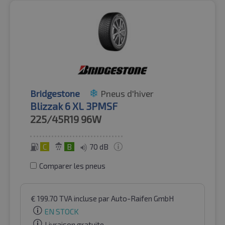
Bridgestone
Pneus d'hiver
Blizzak 6 XL 3PMSF
225/45R19
96W
C
B
70 dB
Comparer les pneus
€
199.70
TVA incluse
par Auto-Raifen GmbH
EN STOCK
Livraison gratuite