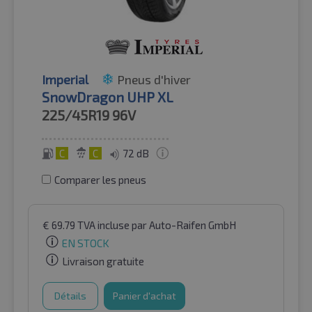
Imperial
Pneus d'hiver
SnowDragon UHP XL
225/45R19
96V
C
C
72 dB
Comparer les pneus
€
69.79
TVA incluse
par Auto-Raifen GmbH
EN STOCK
Livraison gratuite
Détails
Panier d'achat