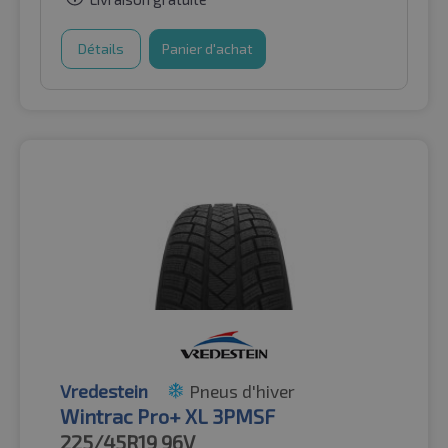
Détails
Panier d'achat
Vredestein
Pneus d'hiver
Wintrac Pro+ XL 3PMSF
225/45R19
96V