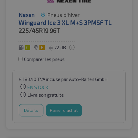
Nexen
Pneus d'hiver
Winguard Ice 3 XL M+S 3PMSF TL
225/45R19
96T
C
E
72 dB
Comparer les pneus
€
183.40
TVA incluse
par Auto-Raifen GmbH
EN STOCK
Livraison gratuite
Détails
Panier d'achat