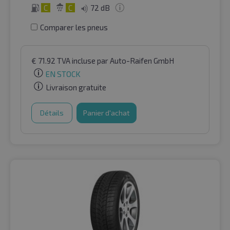
C
C
72 dB
Comparer les pneus
€
71.92
TVA incluse
par Auto-Raifen GmbH
EN STOCK
Livraison gratuite
Détails
Panier d'achat