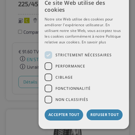
Ce site Web utilise des
225/45R19
96V
cookies
Notre site Web utilise des cookies pour
C
B
71 dB
améliorer l'expérience utilisateur. En
utilisant notre site Web, vous acceptez tous
Comparer les pneus
les cookies conformément à notre Politique
relative aux cookies.
En savoir plus
€
91.60
TVA incluse
par Auto-Raifen GmbH
STRICTEMENT NÉCESSAIRES
EN STOCK
PERFORMANCE
Livraison gratuite
CIBLAGE
Détails
Panier d'achat
FONCTIONNALITÉ
NON CLASSIFIÉS
ACCEPTER TOUT
REFUSER TOUT