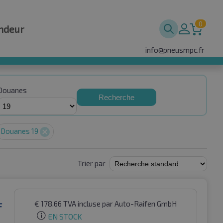
0
ndeur
info@pneusmpc.fr
Douanes
Recherche
Douanes 19
Trier par
€
178.66
TVA incluse
par Auto-Raifen GmbH
F
EN STOCK