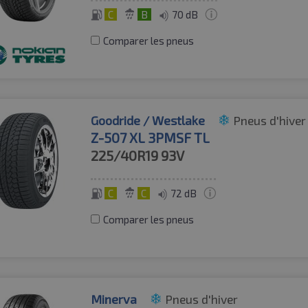
C
B
70 dB
Comparer les pneus
Goodride / Westlake
Pneus d'hiver
Z-507 XL 3PMSF TL
225/40R19
93V
C
C
72 dB
Comparer les pneus
Minerva
Pneus d'hiver