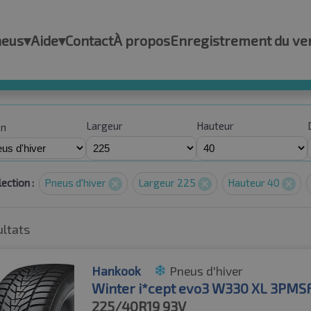
neus
▾
Aide
▾
Contact
À propos
Enregistrement du ve
Largeur
Hauteur
on
ection :
Pneus d'hiver
Largeur 225
Hauteur 40
ultats
Hankook
Pneus d'hiver
Winter i*cept evo3 W330 XL 3PMS
225/40R19
93V