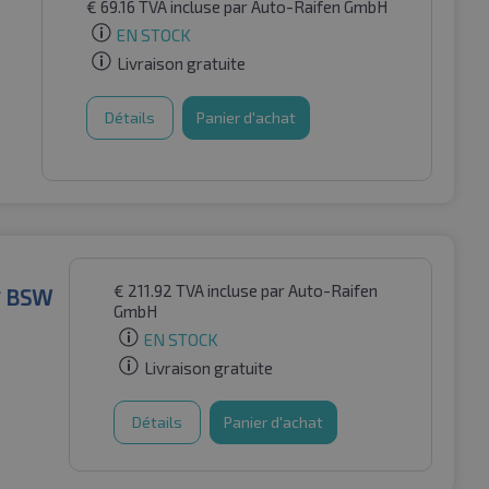
€
69.16
TVA incluse
par Auto-Raifen GmbH
EN STOCK
Livraison gratuite
Détails
Panier d'achat
€
211.92
TVA incluse
par Auto-Raifen
 * BSW
GmbH
EN STOCK
Livraison gratuite
Détails
Panier d'achat