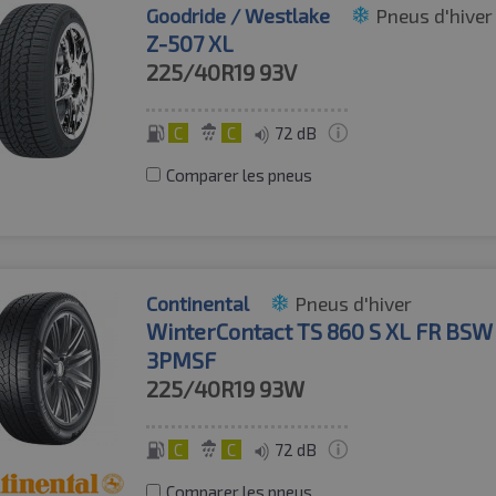
Goodride / Westlake
Pneus d'hiver
Z-507 XL
225/40R19
93V
C
C
72 dB
Comparer les pneus
Continental
Pneus d'hiver
WinterContact TS 860 S XL FR BSW
3PMSF
225/40R19
93W
C
C
72 dB
Comparer les pneus