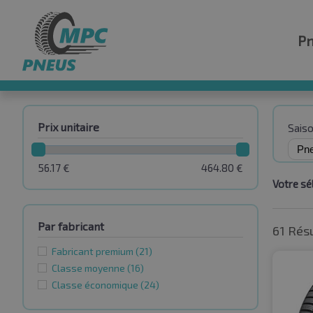
P
Prix unitaire
Sais
56.17
€
464.80
€
Votre sél
Par fabricant
61 Rés
Fabricant premium
(21)
Classe moyenne
(16)
Classe économique
(24)