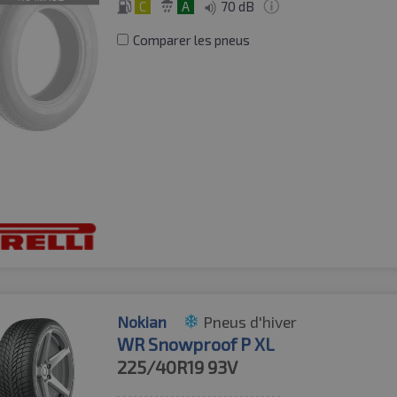
C
A
70 dB
Comparer les pneus
Nokian
Pneus d'hiver
WR Snowproof P XL
225/40R19
93V