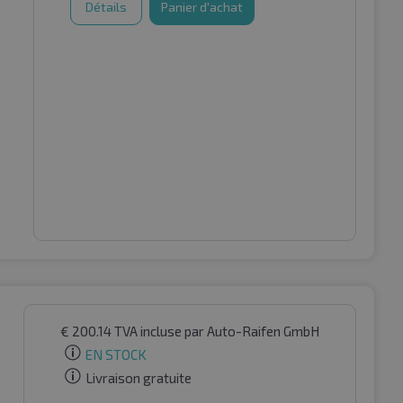
Détails
Panier d'achat
€
200.14
TVA incluse
par Auto-Raifen GmbH
EN STOCK
Livraison gratuite