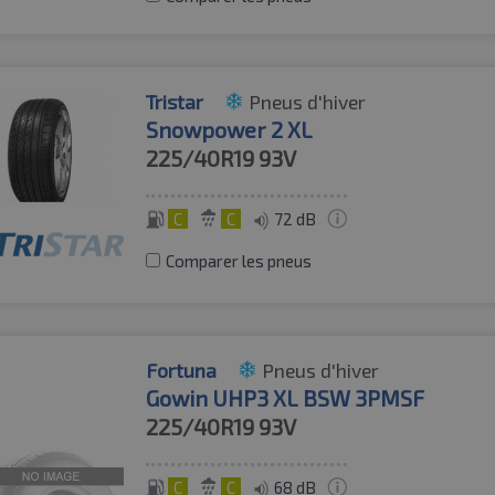
Tristar
Pneus d'hiver
Snowpower 2 XL
225/40R19
93V
C
C
72 dB
Comparer les pneus
Fortuna
Pneus d'hiver
Gowin UHP3 XL BSW 3PMSF
225/40R19
93V
C
C
68 dB