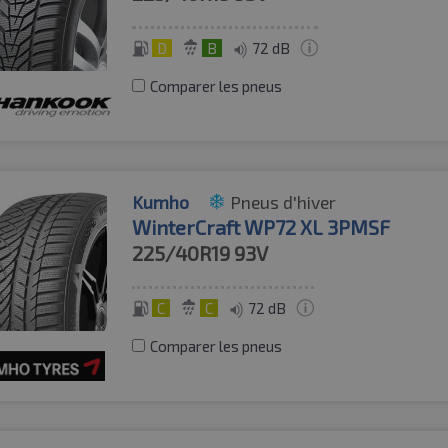
D
B
72 dB
Comparer les pneus
Kumho
Pneus d'hiver
WinterCraft WP72 XL 3PMSF
225/40R19
93V
C
C
72 dB
Comparer les pneus