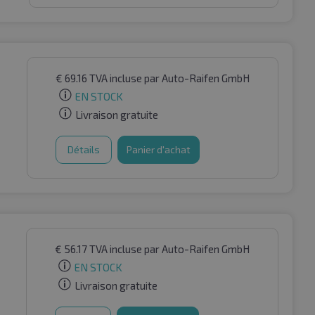
€
69.16
TVA incluse
par Auto-Raifen GmbH
EN STOCK
Livraison gratuite
Détails
Panier d'achat
€
56.17
TVA incluse
par Auto-Raifen GmbH
EN STOCK
Livraison gratuite