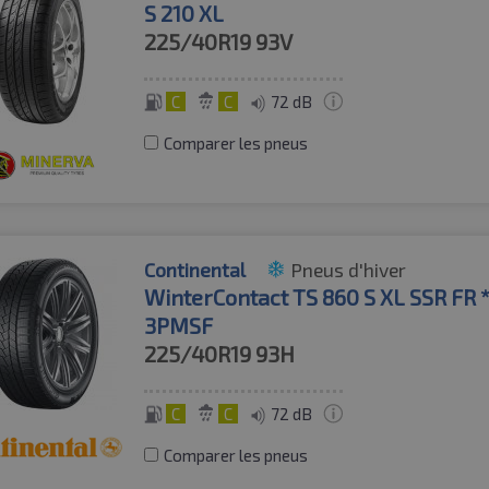
S 210 XL
225/40R19
93V
C
C
72 dB
Comparer les pneus
Continental
Pneus d'hiver
WinterContact TS 860 S XL SSR FR
3PMSF
225/40R19
93H
C
C
72 dB
Comparer les pneus