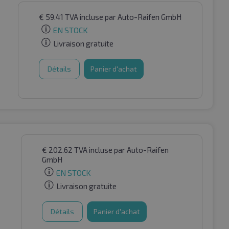
€
59.41
TVA incluse
par Auto-Raifen GmbH
EN STOCK
Livraison gratuite
Détails
Panier d'achat
€
202.62
TVA incluse
par Auto-Raifen
GmbH
EN STOCK
Livraison gratuite
Détails
Panier d'achat