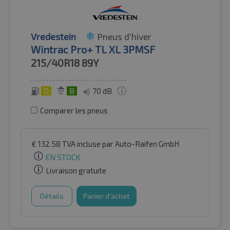
Vredestein
Pneus d'hiver
Wintrac Pro+ TL XL 3PMSF
215/40R18
89Y
D
B
70 dB
Comparer les pneus
€
132.58
TVA incluse
par Auto-Raifen GmbH
EN STOCK
Livraison gratuite
Détails
Panier d'achat