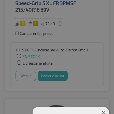
Speed-Grip 5 XL FR 3PMSF
215/40R18
89V
D
C
72 dB
Comparer les pneus
€
115.86
TVA incluse
par Auto-Raifen GmbH
EN STOCK
Livraison gratuite
Détails
Panier d'achat
×