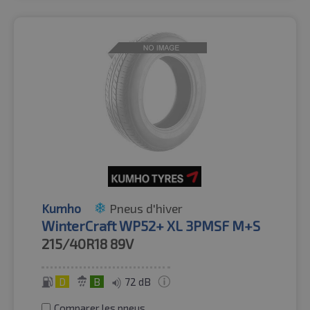
Kumho
Pneus d'hiver
WinterCraft WP52+ XL 3PMSF M+S
215/40R18
89V
D
B
72 dB
Comparer les pneus