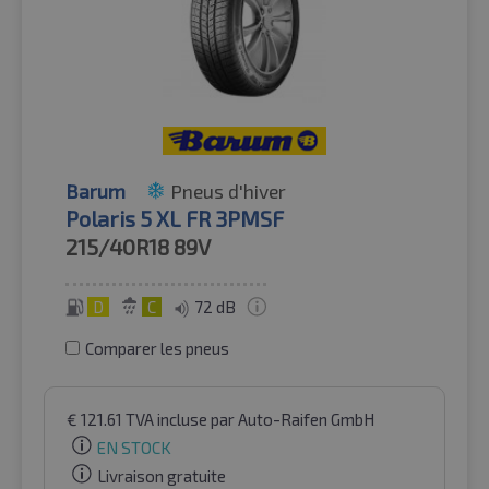
Barum
Pneus d'hiver
Polaris 5 XL FR 3PMSF
215/40R18
89V
D
C
72 dB
Comparer les pneus
€
121.61
TVA incluse
par Auto-Raifen GmbH
EN STOCK
Livraison gratuite