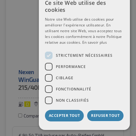
Ce site Web utilise des
cookies
Notre site Web utilise des cookies pour
améliorer l'expérience utilisateur. En
utilisant notre site Web, vous acceptez tous
les cookies conformément à notre Politique
relative aux cookies.
En savoir plus
STRICTEMENT NÉCESSAIRES
PERFORMANCE
Nexen
Pneus d'hiver
CIBLAGE
WinGuard Sport 2 (WU7) XL
215/40R18
89V
FONCTIONNALITÉ
NON CLASSIFIÉS
D
C
69 dB
Comparer les pneus
ACCEPTER TOUT
REFUSER TOUT
€
94.54
TVA incluse
par Auto-Raifen GmbH