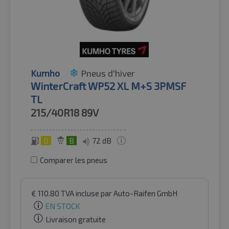
Kumho
Pneus d'hiver
WinterCraft WP52 XL M+S 3PMSF
TL
215/40R18
89V
D
B
72 dB
Comparer les pneus
€
110.80
TVA incluse
par Auto-Raifen GmbH
EN STOCK
Livraison gratuite