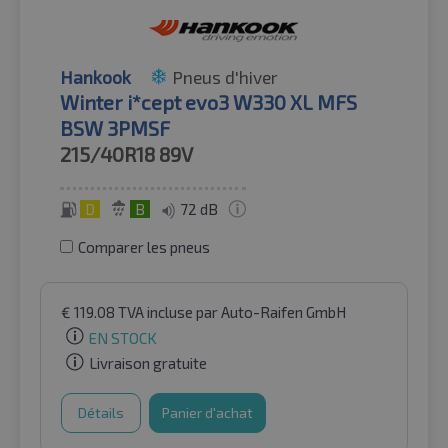
Hankook
Pneus d'hiver
Winter i*cept evo3 W330 XL MFS
BSW 3PMSF
215/40R18
89V
D
B
72 dB
Comparer les pneus
€
119.08
TVA incluse
par Auto-Raifen GmbH
EN STOCK
Livraison gratuite
Détails
Panier d'achat