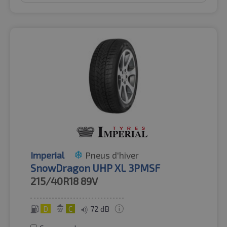
Imperial
Pneus d'hiver
SnowDragon UHP XL 3PMSF
215/40R18
89V
D
C
72 dB