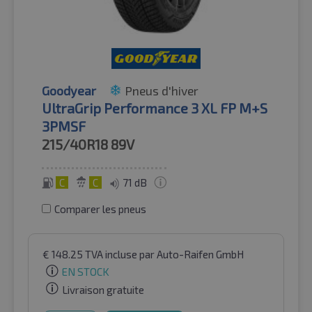
Goodyear
Pneus d'hiver
UltraGrip Performance 3 XL FP M+S
3PMSF
215/40R18
89V
C
C
71 dB
Comparer les pneus
€
148.25
TVA incluse
par Auto-Raifen GmbH
EN STOCK
Livraison gratuite