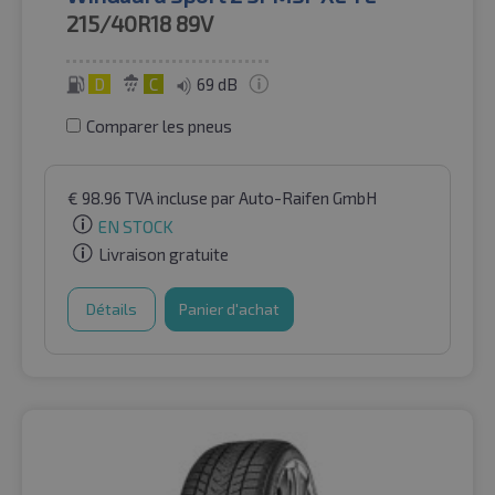
215/40R18
89V
D
C
69 dB
Comparer les pneus
€
98.96
TVA incluse
par Auto-Raifen GmbH
EN STOCK
Livraison gratuite
Détails
Panier d'achat