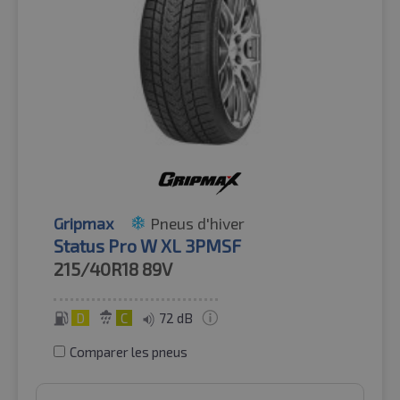
Gripmax
Pneus d'hiver
Status Pro W XL 3PMSF
215/40R18
89V
D
C
72 dB
Comparer les pneus