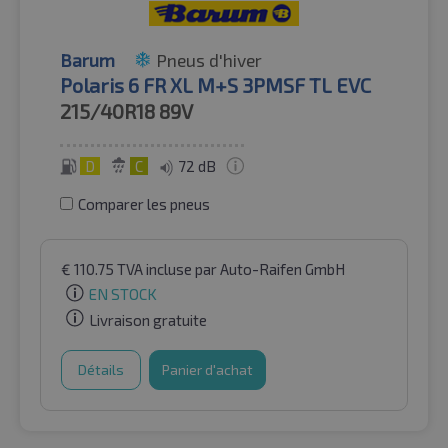
Barum
Pneus d'hiver
Polaris 6 FR XL M+S 3PMSF TL EVC
215/40R18
89V
D
C
72 dB
Comparer les pneus
€
110.75
TVA incluse
par Auto-Raifen GmbH
EN STOCK
Livraison gratuite
Détails
Panier d'achat