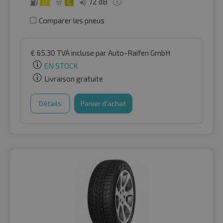
D
C
72 dB
Comparer les pneus
€
65.30
TVA incluse
par Auto-Raifen GmbH
EN STOCK
Livraison gratuite
Détails
Panier d'achat