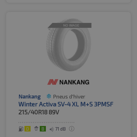
Nankang
Pneus d'hiver
Winter Activa SV-4 XL M+S 3PMSF
215/40R18
89V
D
B
71 dB