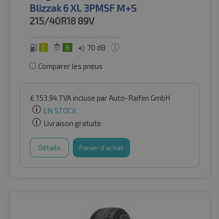
Blizzak 6 XL 3PMSF M+S
215/40R18
89V
C
B
70 dB
Comparer les pneus
€
153.94
TVA incluse
par Auto-Raifen GmbH
EN STOCK
Livraison gratuite
Détails
Panier d'achat