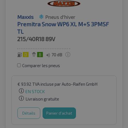
Maxxis
Pneus d'hiver
Premitra Snow WP6 XL M+S 3PMSF
TL
215/40R18
89V
D
B
70 dB
Comparer les pneus
€
93.92
TVA incluse
par Auto-Raifen GmbH
EN STOCK
Livraison gratuite
Détails
Panier d'achat