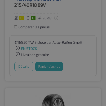
215/40R18
89V
D
B
70 dB
Comparer les pneus
€
165.70
TVA incluse
par Auto-Raifen GmbH
EN STOCK
Livraison gratuite
Détails
Panier d'achat