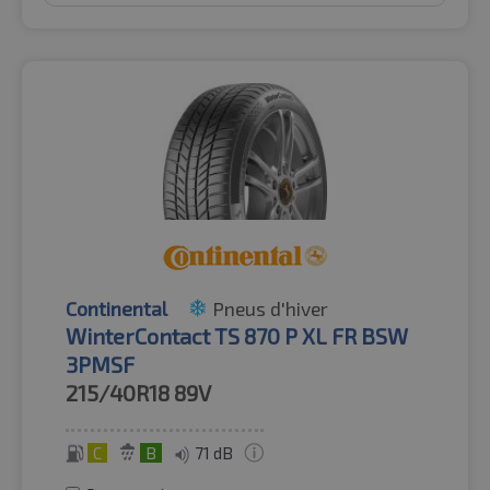
Continental
Pneus d'hiver
WinterContact TS 870 P XL FR BSW
3PMSF
215/40R18
89V
C
B
71 dB