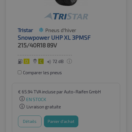
Tristar
Pneus d'hiver
Snowpower UHP XL 3PMSF
215/40R18
89V
D
C
72 dB
Comparer les pneus
€
65.94
TVA incluse
par Auto-Raifen GmbH
EN STOCK
Livraison gratuite
Détails
Panier d'achat