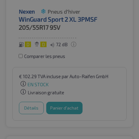
Nexen
Pneus d'hiver
WinGuard Sport 2 XL 3PMSF
205/55R17
95V
D
D
72 dB
Comparer les pneus
€
102.29
TVA incluse
par Auto-Raifen GmbH
EN STOCK
Livraison gratuite
Détails
Panier d'achat