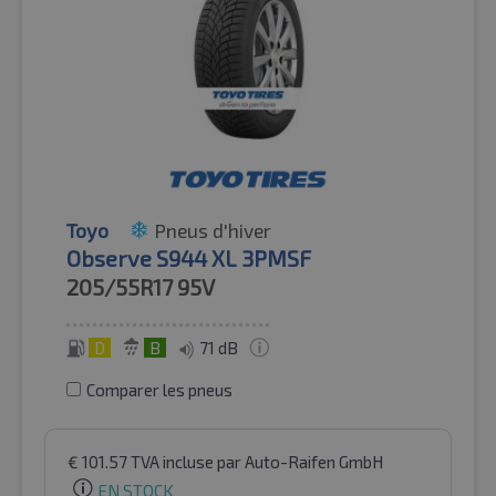
Toyo
Pneus d'hiver
Observe S944 XL 3PMSF
205/55R17
95V
D
B
71 dB
Comparer les pneus
€
101.57
TVA incluse
par Auto-Raifen GmbH
EN STOCK