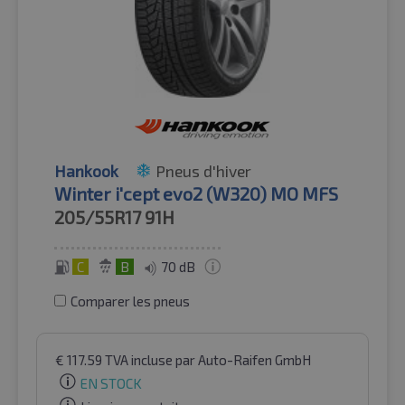
Hankook
Pneus d'hiver
Winter i'cept evo2 (W320) MO MFS
205/55R17
91H
C
B
70 dB
Comparer les pneus
€
117.59
TVA incluse
par Auto-Raifen GmbH
EN STOCK