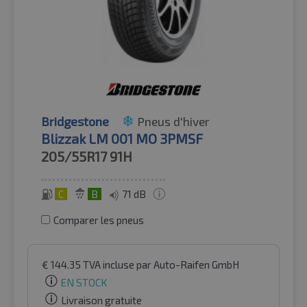
Bridgestone
Pneus d'hiver
Blizzak LM 001 MO 3PMSF
205/55R17
91H
C
B
71 dB
Comparer les pneus
€
144.35
TVA incluse
par Auto-Raifen GmbH
EN STOCK
Livraison gratuite