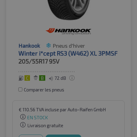
Hankook
Pneus d'hiver
Winter i*cept RS3 (W462) XL 3PMSF
205/55R17
95V
C
B
72 dB
Comparer les pneus
€
110.56
TVA incluse
par Auto-Raifen GmbH
EN STOCK
Livraison gratuite