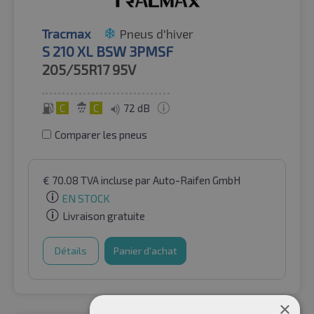
Tracmax
Pneus d'hiver
S 210 XL BSW 3PMSF
205/55R17
95V
C
C
72 dB
Comparer les pneus
€
70.08
TVA incluse
par Auto-Raifen GmbH
EN STOCK
Livraison gratuite
Détails
Panier d'achat
×