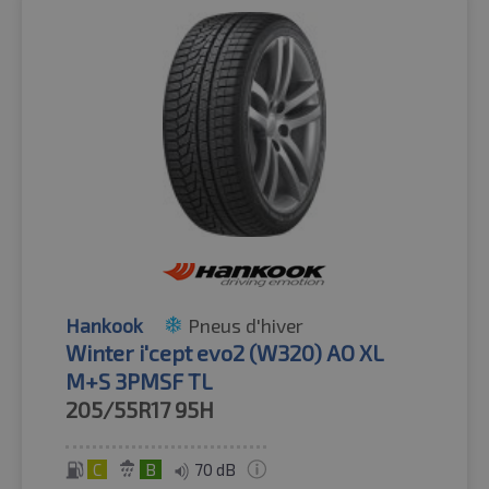
Hankook
Pneus d'hiver
Winter i'cept evo2 (W320) AO XL
M+S 3PMSF TL
205/55R17
95H
C
B
70 dB