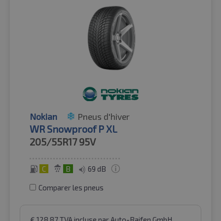
Nokian
Pneus d'hiver
WR Snowproof P XL
205/55R17
95V
C
B
69 dB
Comparer les pneus
€
128.87
TVA incluse
par Auto-Raifen GmbH