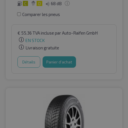
C
D
68 dB
Comparer les pneus
€
55.36
TVA incluse
par Auto-Raifen GmbH
EN STOCK
Livraison gratuite
Détails
Panier d'achat