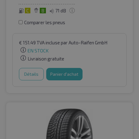
C
B
71 dB
Comparer les pneus
€
151.49
TVA incluse
par Auto-Raifen GmbH
EN STOCK
Livraison gratuite
Détails
Panier d'achat