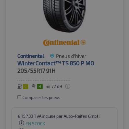
Continental
Pneus d'hiver
WinterContact™ TS 850 P MO
205/55R17
91H
C
B
72 dB
Comparer les pneus
€
157.33
TVA incluse
par Auto-Raifen GmbH
EN STOCK