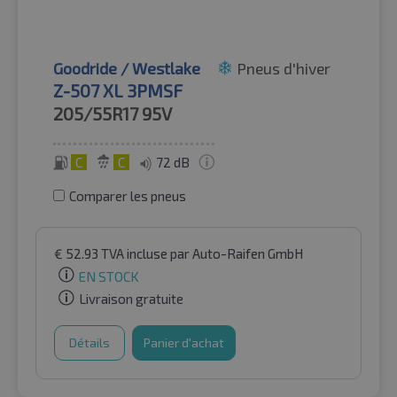
Goodride / Westlake
Pneus d'hiver
Z-507 XL 3PMSF
205/55R17
95V
C
C
72 dB
Comparer les pneus
€
52.93
TVA incluse
par Auto-Raifen GmbH
EN STOCK
Livraison gratuite
Détails
Panier d'achat