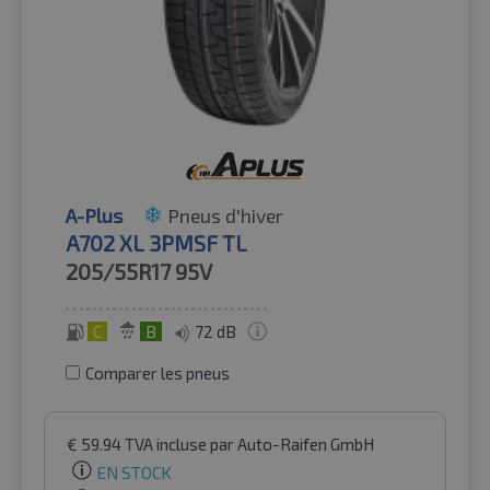
A-Plus
Pneus d'hiver
A702 XL 3PMSF TL
205/55R17
95V
C
B
72 dB
Comparer les pneus
€
59.94
TVA incluse
par Auto-Raifen GmbH
EN STOCK