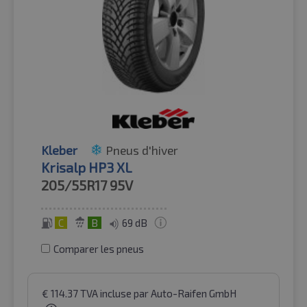
Kleber
Pneus d'hiver
Krisalp HP3 XL
205/55R17
95V
C
B
69 dB
Comparer les pneus
€
114.37
TVA incluse
par Auto-Raifen GmbH