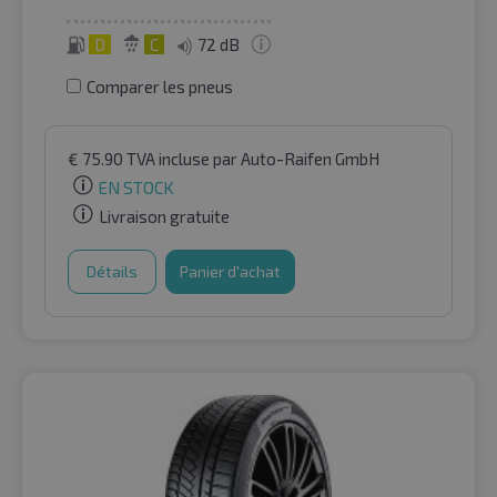
D
C
72 dB
Comparer les pneus
€
75.90
TVA incluse
par Auto-Raifen GmbH
EN STOCK
Livraison gratuite
Détails
Panier d'achat