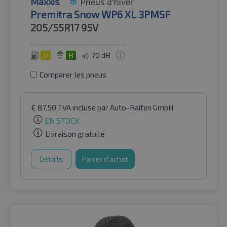
Maxxis
Pneus d'hiver
Premitra Snow WP6 XL 3PMSF
205/55R17
95V
D
B
70 dB
Comparer les pneus
€
87.50
TVA incluse
par Auto-Raifen GmbH
EN STOCK
Livraison gratuite
Détails
Panier d'achat