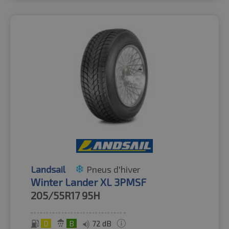
Landsail
Pneus d'hiver
Winter Lander XL 3PMSF
205/55R17
95H
D
B
72 dB