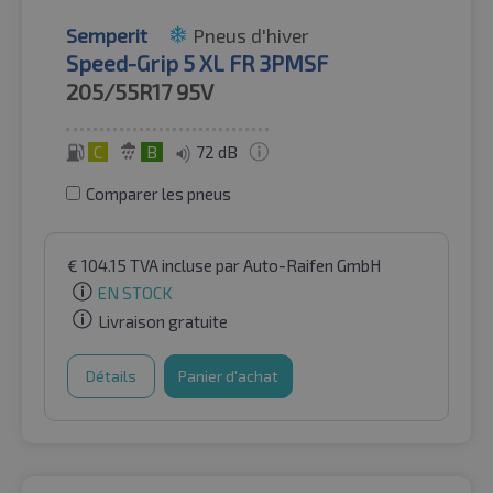
Semperit
Pneus d'hiver
Speed-Grip 5 XL FR 3PMSF
205/55R17
95V
C
B
72 dB
Comparer les pneus
€
104.15
TVA incluse
par Auto-Raifen GmbH
EN STOCK
Livraison gratuite
Détails
Panier d'achat