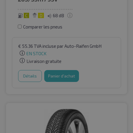
C
D
68 dB
Comparer les pneus
€
55.36
TVA incluse
par Auto-Raifen GmbH
EN STOCK
Livraison gratuite
Détails
Panier d'achat