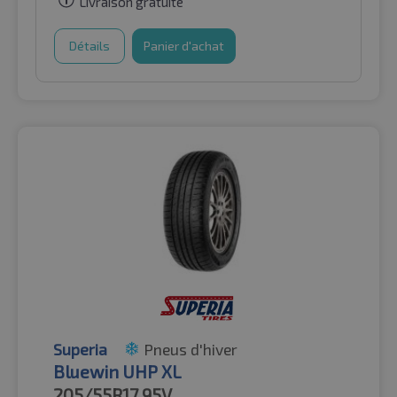
Livraison gratuite
Détails
Panier d'achat
Superia
Pneus d'hiver
Bluewin UHP XL
205/55R17
95V