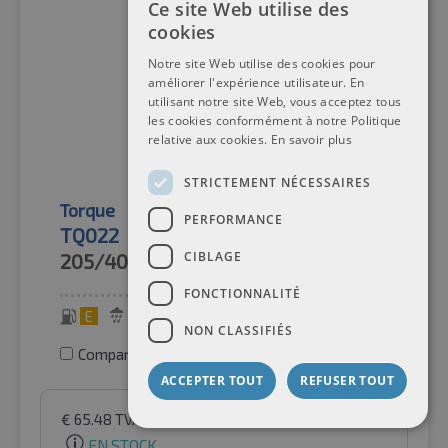
Ce site Web utilise des
cookies
Notre site Web utilise des cookies pour
améliorer l'expérience utilisateur. En
utilisant notre site Web, vous acceptez tous
les cookies conformément à notre Politique
relative aux cookies.
En savoir plus
STRICTEMENT NÉCESSAIRES
Torque
Pneus d'hiver
PERFORMANCE
TQ022
CIBLAGE
205/40R17
84H
FONCTIONNALITÉ
E
E
72 dB
NON CLASSIFIÉS
Comparer les pneus
ACCEPTER TOUT
REFUSER TOUT
€
65.48
TVA incluse
par Auto-Raifen GmbH
EN STOCK