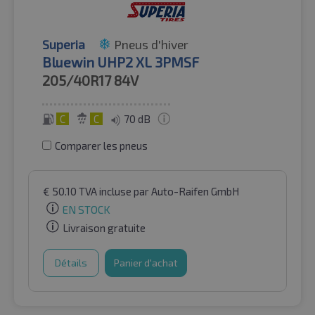
Superia
Pneus d'hiver
Bluewin UHP2 XL 3PMSF
205/40R17
84V
C
C
70 dB
Comparer les pneus
€
50.10
TVA incluse
par Auto-Raifen GmbH
EN STOCK
Livraison gratuite
Détails
Panier d'achat