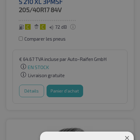
S 210 XL 3PMSF
205/40R17
84V
C
C
72 dB
Comparer les pneus
€
64.67
TVA incluse
par Auto-Raifen GmbH
EN STOCK
Livraison gratuite
Détails
Panier d'achat
×