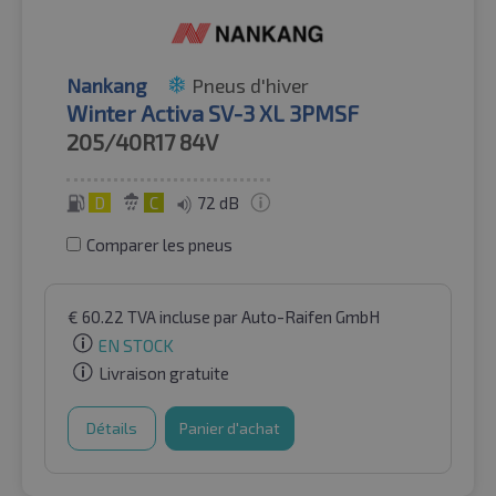
Nankang
Pneus d'hiver
Winter Activa SV-3 XL 3PMSF
205/40R17
84V
D
C
72 dB
Comparer les pneus
€
60.22
TVA incluse
par Auto-Raifen GmbH
EN STOCK
Livraison gratuite
Détails
Panier d'achat