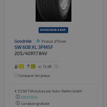
Goodride
Pneus d'hiver
SW 608 XL 3PMSF
205/40R17
84V
D
C
72 dB
Comparer les pneus
€
53.58
TVA incluse
par Auto-Raifen GmbH
EN STOCK
Livraison gratuite