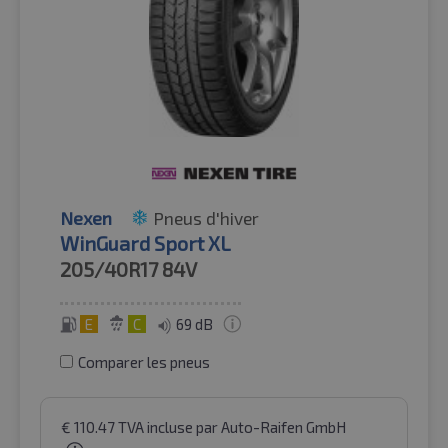
Nexen
Pneus d'hiver
WinGuard Sport XL
205/40R17
84V
E
C
69 dB
Comparer les pneus
€
110.47
TVA incluse
par Auto-Raifen GmbH