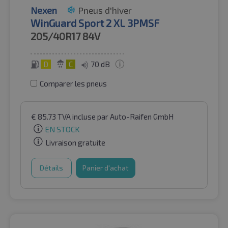
Nexen
Pneus d'hiver
WinGuard Sport 2 XL 3PMSF
205/40R17
84V
D
C
70 dB
Comparer les pneus
€
85.73
TVA incluse
par Auto-Raifen GmbH
EN STOCK
Livraison gratuite
Détails
Panier d'achat