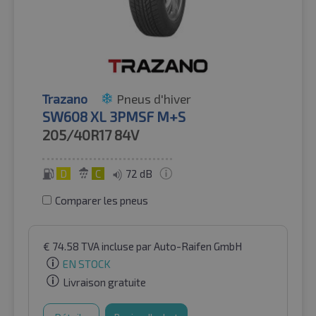
Trazano
Pneus d'hiver
SW608 XL 3PMSF M+S
205/40R17
84V
D
C
72 dB
Comparer les pneus
€
74.58
TVA incluse
par Auto-Raifen GmbH
EN STOCK
Livraison gratuite