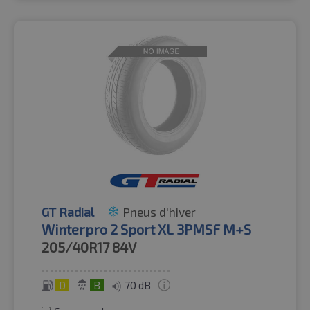
GT Radial
Pneus d'hiver
Winterpro 2 Sport XL 3PMSF M+S
205/40R17
84V
D
B
70 dB