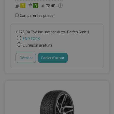
D
B
72 dB
Comparer les pneus
€
175.84
TVA incluse
par Auto-Raifen GmbH
EN STOCK
Livraison gratuite
Détails
Panier d'achat