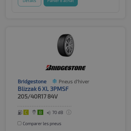
Détails
Panier d'achat
Bridgestone
Pneus d'hiver
Blizzak 6 XL 3PMSF
205/40R17
84V
C
B
70 dB
Comparer les pneus