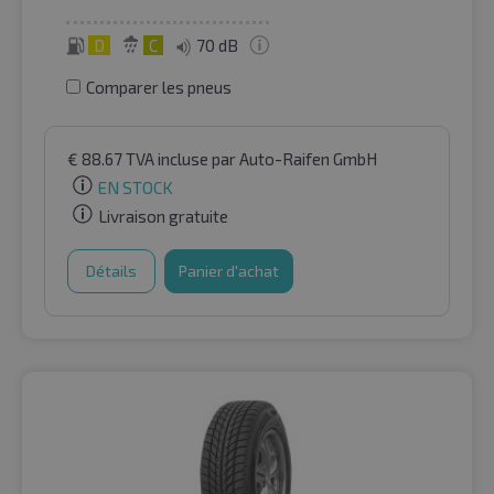
D
C
70 dB
Comparer les pneus
€
88.67
TVA incluse
par Auto-Raifen GmbH
EN STOCK
Livraison gratuite
Détails
Panier d'achat