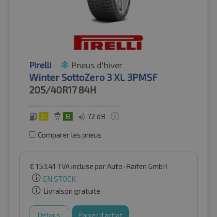
Pirelli
Pneus d'hiver
Winter SottoZero 3 XL 3PMSF
205/40R17
84H
D
B
72 dB
Comparer les pneus
€
153.41
TVA incluse
par Auto-Raifen GmbH
EN STOCK
Livraison gratuite
Détails
Panier d'achat