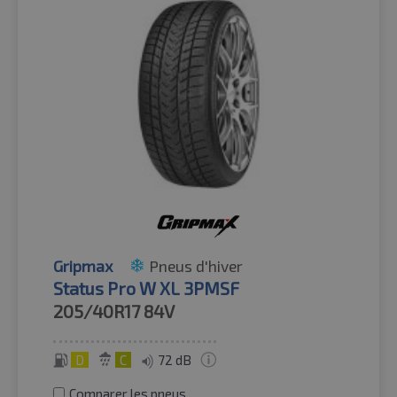
Gripmax
Pneus d'hiver
Status Pro W XL 3PMSF
205/40R17
84V
D
C
72 dB
Comparer les pneus