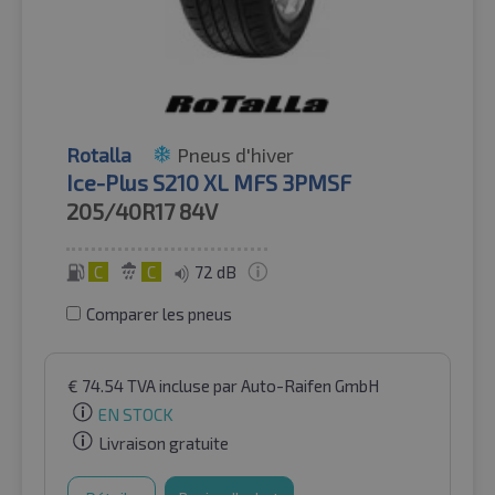
Rotalla
Pneus d'hiver
Ice-Plus S210 XL MFS 3PMSF
205/40R17
84V
C
C
72 dB
Comparer les pneus
€
74.54
TVA incluse
par Auto-Raifen GmbH
EN STOCK
Livraison gratuite