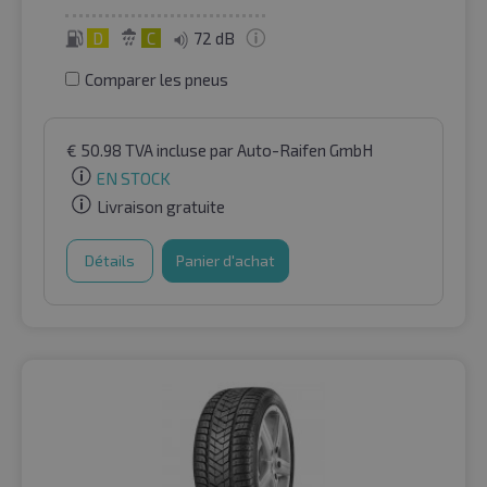
D
C
72 dB
Comparer les pneus
€
50.98
TVA incluse
par Auto-Raifen GmbH
EN STOCK
Livraison gratuite
Détails
Panier d'achat