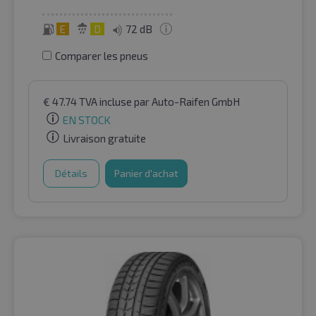
E
D
72 dB
Comparer les pneus
€
47.74
TVA incluse
par Auto-Raifen GmbH
EN STOCK
Livraison gratuite
Détails
Panier d'achat