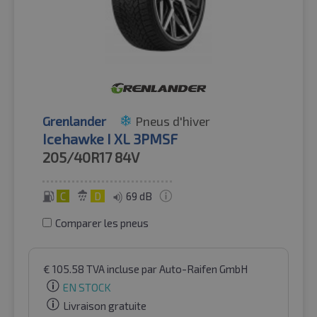
Grenlander
Pneus d'hiver
Icehawke I XL 3PMSF
205/40R17
84V
C
D
69 dB
Comparer les pneus
€
105.58
TVA incluse
par Auto-Raifen GmbH
EN STOCK
Livraison gratuite