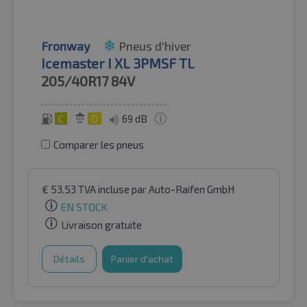
Fronway
Pneus d'hiver
Icemaster I XL 3PMSF TL
205/40R17
84V
C
D
69 dB
Comparer les pneus
€
53.53
TVA incluse
par Auto-Raifen GmbH
EN STOCK
Livraison gratuite
Détails
Panier d'achat