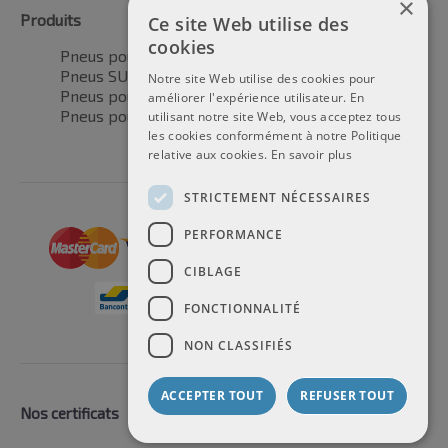
×
Produits
Ce site Web utilise des
cookies
Pneus pour voitures
Pneus SUV / 4x4
Notre site Web utilise des cookies pour
Pneus pour camionnettes
améliorer l'expérience utilisateur. En
Pneus pour motos
utilisant notre site Web, vous acceptez tous
les cookies conformément à notre Politique
relative aux cookies.
En savoir plus
STRICTEMENT NÉCESSAIRES
PERFORMANCE
CIBLAGE
FONCTIONNALITÉ
NON CLASSIFIÉS
ACCEPTER TOUT
REFUSER TOUT
Nos certificats