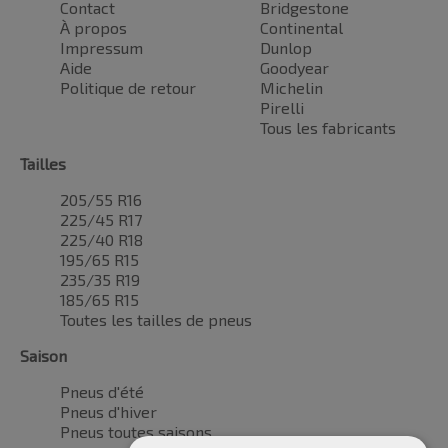
Contact
Bridgestone
À propos
Continental
Impressum
Dunlop
Aide
Goodyear
Politique de retour
Michelin
Pirelli
Tous les fabricants
Tailles
205/55 R16
225/45 R17
225/40 R18
195/65 R15
235/35 R19
185/65 R15
Toutes les tailles de pneus
Saison
Pneus d'été
Pneus d'hiver
Pneus toutes saisons