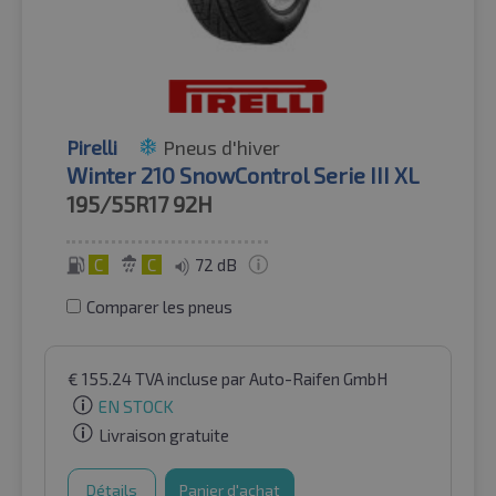
Pirelli
Pneus d'hiver
Winter 210 SnowControl Serie III XL
195/55R17
92H
C
C
72 dB
Comparer les pneus
€
155.24
TVA incluse
par Auto-Raifen GmbH
EN STOCK
Livraison gratuite
Détails
Panier d'achat