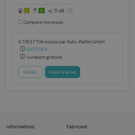
C
B
71 dB
Comparer les pneus
€
139.57
TVA incluse
par Auto-Raifen GmbH
EN STOCK
Livraison gratuite
Détails
Panier d'achat
Informations
Fabricant