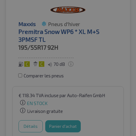
Maxxis
Pneus d'hiver
Premitra Snow WP6 * XL M+S
3PMSF TL
195/55R17
92H
C
C
70 dB
Comparer les pneus
€
118.34
TVA incluse
par Auto-Raifen GmbH
EN STOCK
Livraison gratuite
Détails
Panier d'achat