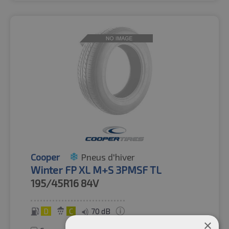
Cooper
Pneus d'hiver
Winter FP XL M+S 3PMSF TL
195/45R16
84V
D
C
70 dB
×