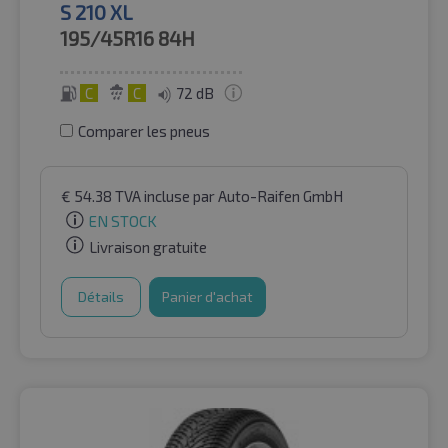
S 210 XL
195/45R16
84H
C
C
72 dB
Comparer les pneus
€
54.38
TVA incluse
par Auto-Raifen GmbH
EN STOCK
Livraison gratuite
Détails
Panier d'achat