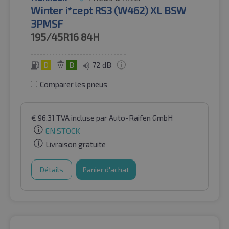
Winter i*cept RS3 (W462) XL BSW
3PMSF
195/45R16
84H
D
B
72 dB
Comparer les pneus
€
96.31
TVA incluse
par Auto-Raifen GmbH
EN STOCK
Livraison gratuite
Détails
Panier d'achat