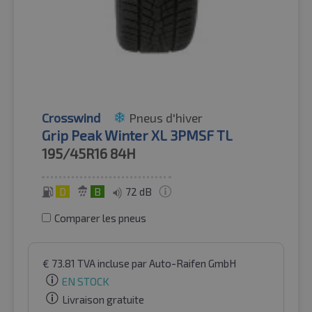
Crosswind
Pneus d'hiver
Grip Peak Winter XL 3PMSF TL
195/45R16
84H
D
B
72 dB
Comparer les pneus
€
73.81
TVA incluse
par Auto-Raifen GmbH
EN STOCK
Livraison gratuite