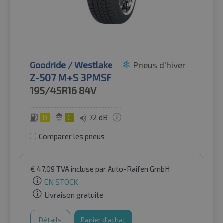
Goodride / Westlake
Pneus d'hiver
Z-507 M+S 3PMSF
195/45R16
84V
D
C
72 dB
Comparer les pneus
€
47.09
TVA incluse
par Auto-Raifen GmbH
EN STOCK
Livraison gratuite
Détails
Panier d'achat