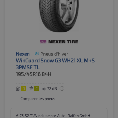
Nexen
Pneus d'hiver
WinGuard Snow G3 WH21 XL M+S
3PMSF TL
195/45R16
84H
D
C
72 dB
Comparer les pneus
€
73.52
TVA incluse
par Auto-Raifen GmbH