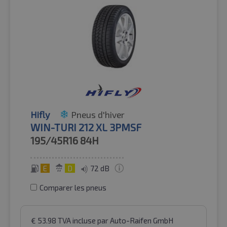
Hifly
Pneus d'hiver
WIN-TURI 212 XL 3PMSF
195/45R16
84H
E
D
72 dB
Comparer les pneus
€
53.98
TVA incluse
par Auto-Raifen GmbH