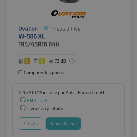
Ovation
Pneus d'hiver
W-586 XL
195/45R16
84H
E
D
72 dB
Comparer les pneus
€
46.51
TVA incluse
par Auto-Raifen GmbH
EN STOCK
Livraison gratuite
Détails
Panier d'achat