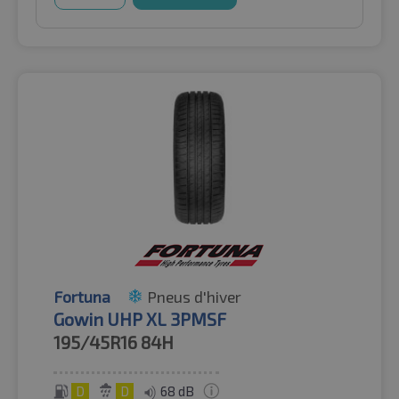
Fortuna
Pneus d'hiver
Gowin UHP XL 3PMSF
195/45R16
84H
D
D
68 dB