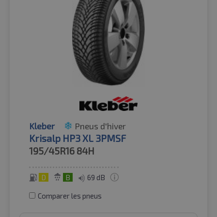
Kleber
Pneus d'hiver
Krisalp HP3 XL 3PMSF
195/45R16
84H
D
B
69 dB
Comparer les pneus