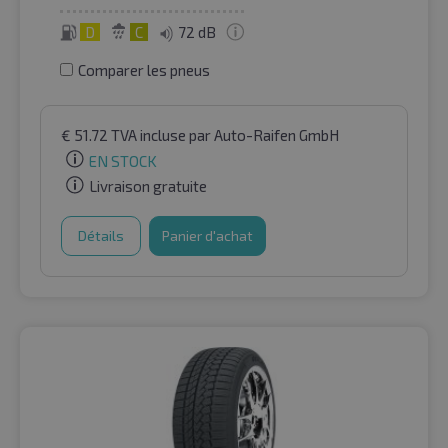
D
C
72 dB
Comparer les pneus
€
51.72
TVA incluse
par Auto-Raifen GmbH
EN STOCK
Livraison gratuite
Détails
Panier d'achat