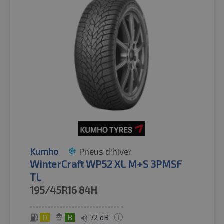
Kumho
Pneus d'hiver
WinterCraft WP52 XL M+S 3PMSF
TL
195/45R16
84H
D
B
72 dB