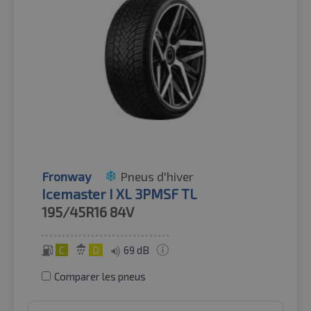
Fronway
Pneus d'hiver
Icemaster I XL 3PMSF TL
195/45R16
84V
C
D
69 dB
Comparer les pneus