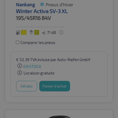
Nankang
Pneus d'hiver
Winter Activa SV-3 XL
195/45R16
84V
D
C
71 dB
Comparer les pneus
€
52.39
TVA incluse
par Auto-Raifen GmbH
EN STOCK
Livraison gratuite
Détails
Panier d'achat