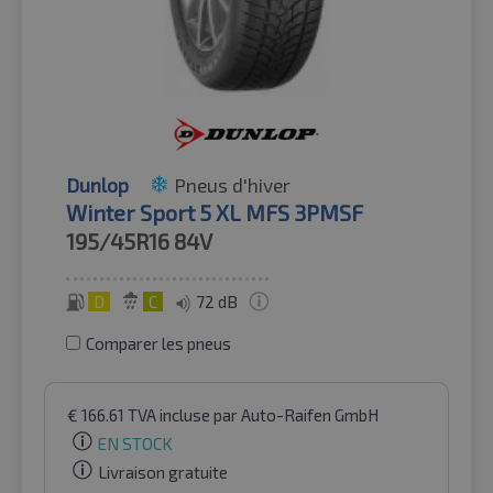
Dunlop
Pneus d'hiver
Winter Sport 5 XL MFS 3PMSF
195/45R16
84V
D
C
72 dB
Comparer les pneus
€
166.61
TVA incluse
par Auto-Raifen GmbH
EN STOCK
Livraison gratuite