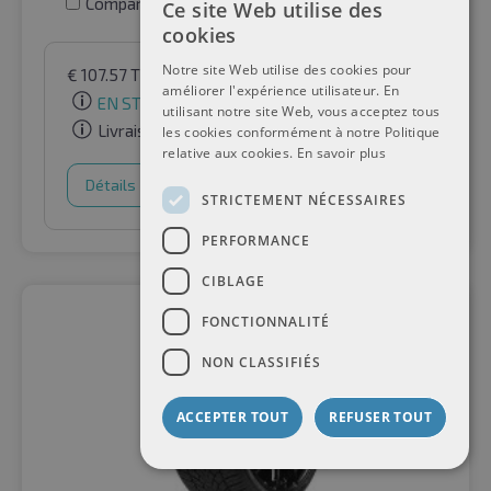
Comparer les pneus
Ce site Web utilise des
cookies
Notre site Web utilise des cookies pour
€
107.57
TVA incluse
par Auto-Raifen GmbH
améliorer l'expérience utilisateur. En
EN STOCK
utilisant notre site Web, vous acceptez tous
Livraison gratuite
les cookies conformément à notre Politique
relative aux cookies.
En savoir plus
Détails
Panier d'achat
STRICTEMENT NÉCESSAIRES
PERFORMANCE
CIBLAGE
FONCTIONNALITÉ
NON CLASSIFIÉS
ACCEPTER TOUT
REFUSER TOUT