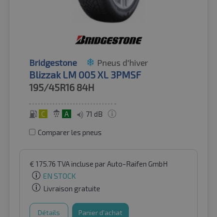
Bridgestone
Pneus d'hiver
Blizzak LM 005 XL 3PMSF
195/45R16
84H
C
A
71 dB
Comparer les pneus
€
175.76
TVA incluse
par Auto-Raifen GmbH
EN STOCK
Livraison gratuite
Détails
Panier d'achat