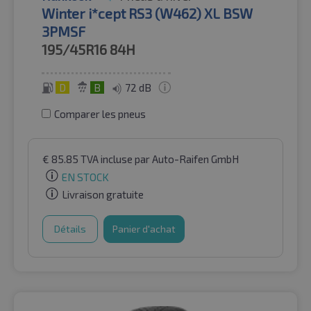
Winter i*cept RS3 (W462) XL BSW
3PMSF
195/45R16
84H
D
B
72 dB
Comparer les pneus
€
85.85
TVA incluse
par Auto-Raifen GmbH
EN STOCK
Livraison gratuite
Détails
Panier d'achat