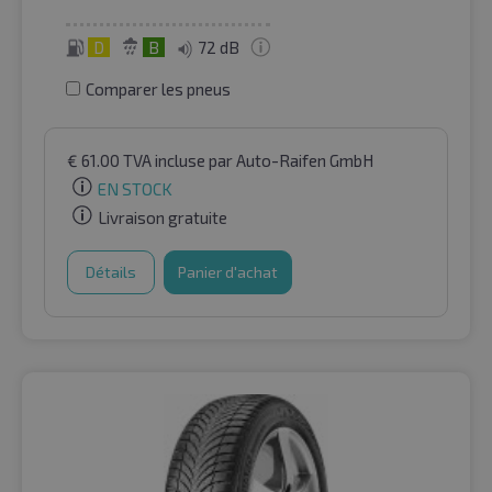
D
B
72 dB
Comparer les pneus
€
61.00
TVA incluse
par Auto-Raifen GmbH
EN STOCK
Livraison gratuite
Détails
Panier d'achat