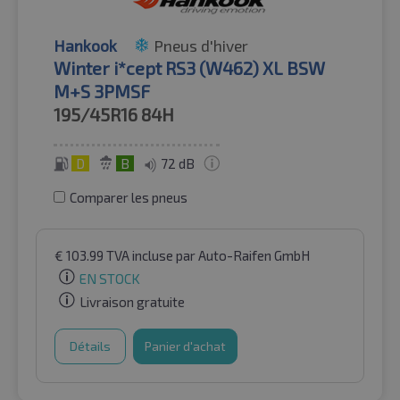
Hankook
Pneus d'hiver
Winter i*cept RS3 (W462) XL BSW
M+S 3PMSF
195/45R16
84H
D
B
72 dB
Comparer les pneus
€
103.99
TVA incluse
par Auto-Raifen GmbH
EN STOCK
Livraison gratuite
Détails
Panier d'achat