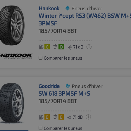
Hankook
Pneus d'hiver
Winter i*cept RS3 (W462) BSW M+
3PMSF
185/70R14
88T
C
B
71 dB
Comparer les pneus
Goodride
Pneus d'hiver
SW 618 3PMSF M+S
185/70R14
88T
E
E
71 dB
Comparer les pneus