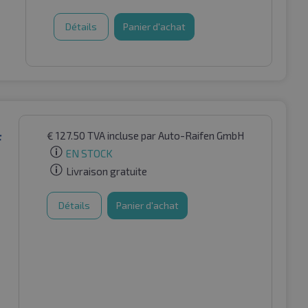
Détails
Panier d'achat
€
127.50
TVA incluse
par Auto-Raifen GmbH
F
EN STOCK
Livraison gratuite
Détails
Panier d'achat