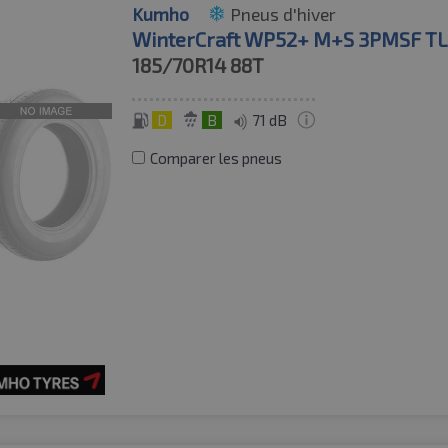
Kumho
Pneus d'hiver
WinterCraft WP52+ M+S 3PMSF T
185/70R14
88T
D
B
71 dB
Comparer les pneus