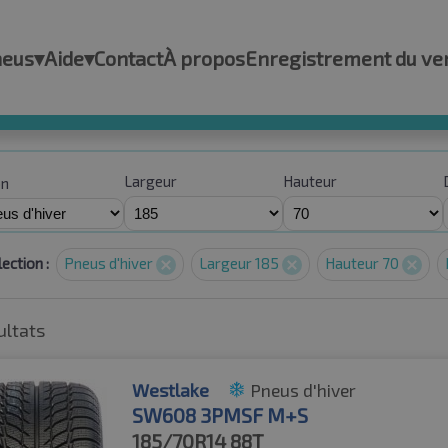
neus
▾
Aide
▾
Contact
À propos
Enregistrement du ve
Largeur
Hauteur
on
ection :
Pneus d'hiver
Largeur 185
Hauteur 70
ultats
Westlake
Pneus d'hiver
SW608 3PMSF M+S
185/70R14
88T