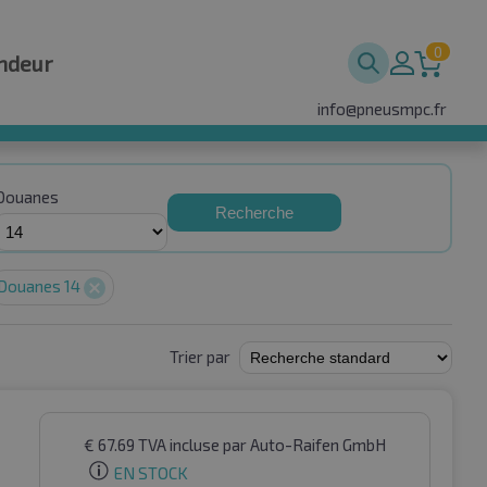
0
ndeur
info@pneusmpc.fr
Douanes
Recherche
Douanes 14
Trier par
€
67.69
TVA incluse
par Auto-Raifen GmbH
EN STOCK