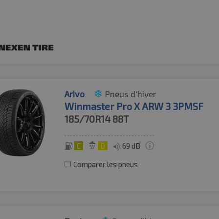
Arivo
Pneus d'hiver
Winmaster Pro X ARW 3 3PMSF
185/70R14
88T
C
D
69 dB
Comparer les pneus