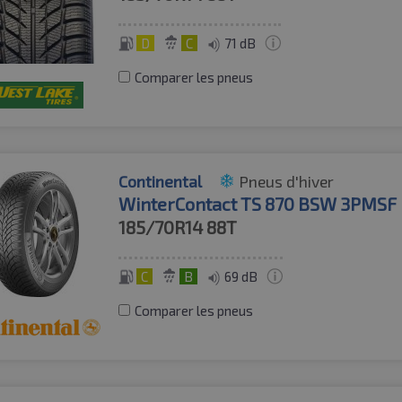
D
C
71 dB
Comparer les pneus
Continental
Pneus d'hiver
WinterContact TS 870 BSW 3PMSF
185/70R14
88T
C
B
69 dB
Comparer les pneus