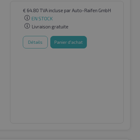
€
64.80
TVA incluse
par Auto-Raifen GmbH
L
EN STOCK
Livraison gratuite
Détails
Panier d'achat