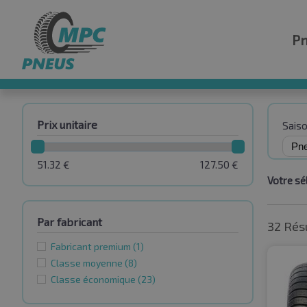
P
Prix unitaire
Sais
51.32
€
127.50
€
Votre sél
Par fabricant
32 Rés
Fabricant premium
(1)
Classe moyenne
(8)
Classe économique
(23)