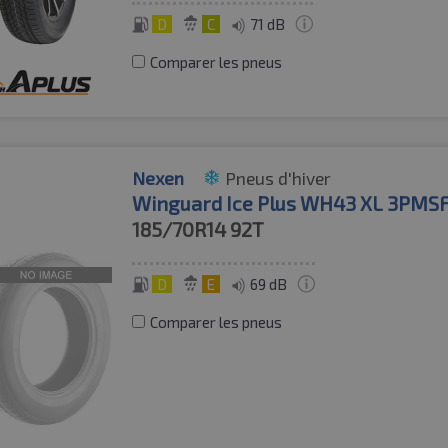
D
C
71 dB
Comparer les pneus
Nexen
Pneus d'hiver
Winguard Ice Plus WH43 XL 3PMS
185/70R14
92T
D
E
69 dB
Comparer les pneus