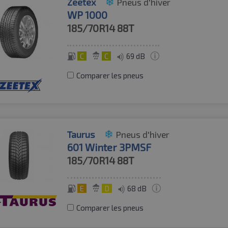
Zeetex
Pneus d'hiver
WP 1000
185/70R14
88T
C
C
69 dB
Comparer les pneus
Taurus
Pneus d'hiver
601 Winter 3PMSF
185/70R14
88T
E
D
68 dB
Comparer les pneus