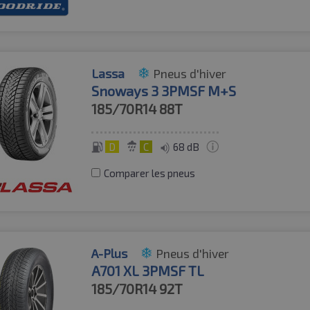
Lassa
Pneus d'hiver
Snoways 3 3PMSF M+S
185/70R14
88T
D
C
68 dB
Comparer les pneus
A-Plus
Pneus d'hiver
A701 XL 3PMSF TL
185/70R14
92T