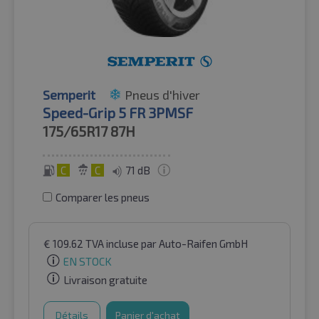
Semperit
Pneus d'hiver
Speed-Grip 5 FR 3PMSF
175/65R17
87H
C
C
71 dB
Comparer les pneus
€
109.62
TVA incluse
par Auto-Raifen GmbH
EN STOCK
Livraison gratuite
Détails
Panier d'achat