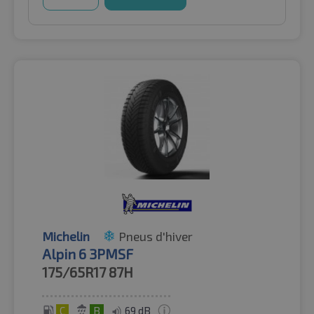
Michelin
Pneus d'hiver
Alpin 6 3PMSF
175/65R17
87H
C
B
69 dB