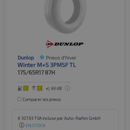
Dunlop
Pneus d'hiver
Winter M+S 3PMSF TL
175/65R17
87H
C
C
69 dB
Comparer les pneus
€
107.93
TVA incluse
par Auto-Raifen GmbH
EN STOCK