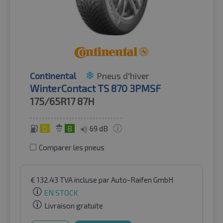
Continental
Pneus d'hiver
WinterContact TS 870 3PMSF
175/65R17
87H
D
B
69 dB
Comparer les pneus
€
132.43
TVA incluse
par Auto-Raifen GmbH
EN STOCK
Livraison gratuite