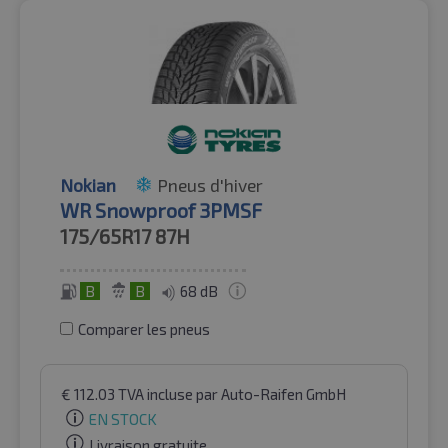
Nokian
Pneus d'hiver
WR Snowproof 3PMSF
175/65R17
87H
B
B
68 dB
Comparer les pneus
€
112.03
TVA incluse
par Auto-Raifen GmbH
EN STOCK
Livraison gratuite