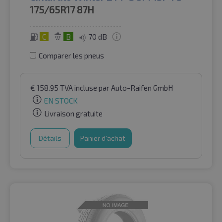
175/65R17
87H
C
B
70 dB
Comparer les pneus
€
158.95
TVA incluse
par Auto-Raifen GmbH
EN STOCK
Livraison gratuite
Détails
Panier d'achat