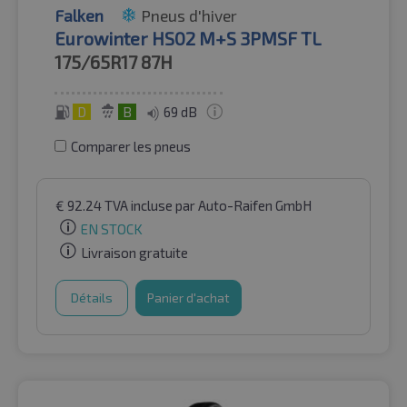
Falken
Pneus d'hiver
Eurowinter HS02 M+S 3PMSF TL
175/65R17
87H
D
B
69 dB
Comparer les pneus
€
92.24
TVA incluse
par Auto-Raifen GmbH
EN STOCK
Livraison gratuite
Détails
Panier d'achat