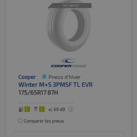
Cooper
Pneus d'hiver
Winter M+S 3PMSF TL EVR
175/65R17
87H
C
C
69 dB
Comparer les pneus