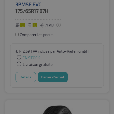
3PMSF EVC
175/65R17
87H
C
C
71 dB
Comparer les pneus
€
142.69
TVA incluse
par Auto-Raifen GmbH
EN STOCK
Livraison gratuite
Détails
Panier d'achat