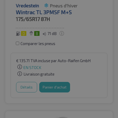
Vredestein
Pneus d'hiver
Wintrac TL 3PMSF M+S
175/65R17
87H
D
B
71 dB
Comparer les pneus
€
135.71
TVA incluse
par Auto-Raifen GmbH
EN STOCK
Livraison gratuite
Détails
Panier d'achat