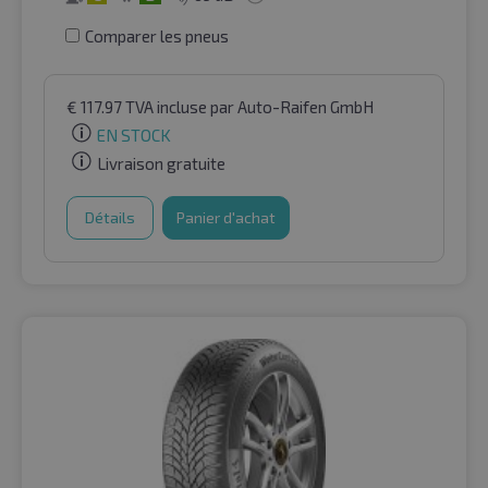
Comparer les pneus
€
117.97
TVA incluse
par Auto-Raifen GmbH
EN STOCK
Livraison gratuite
Détails
Panier d'achat