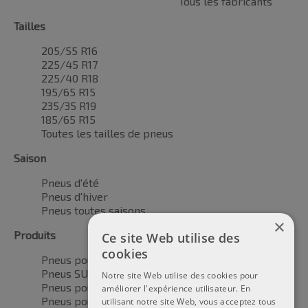
Tous les fabricants
Tailles
205/55 R16
225/45 R17
225/40 R18
195/65 R15
235/35 R19
185/65 R15
Toutes les tailles de pneus
Saison
Pneus d'été
Pneus d'hiver
Pneus toutes saisons
×
Produits
Ce site Web utilise des
cookies
Pneus pour voitures
Pneus SUV / 4x4
Notre site Web utilise des cookies pour
Pneus pour camionnettes
améliorer l'expérience utilisateur. En
Pneus pour motos
utilisant notre site Web, vous acceptez tous