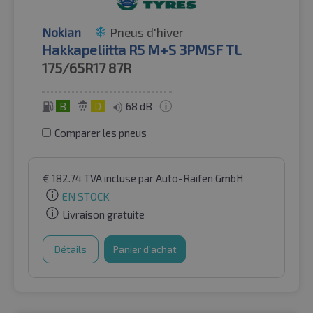
Nokian
Pneus d'hiver
Hakkapeliitta R5 M+S 3PMSF TL
175/65R17
87R
B
D
68 dB
Comparer les pneus
€
182.74
TVA incluse
par Auto-Raifen GmbH
EN STOCK
Livraison gratuite
Détails
Panier d'achat