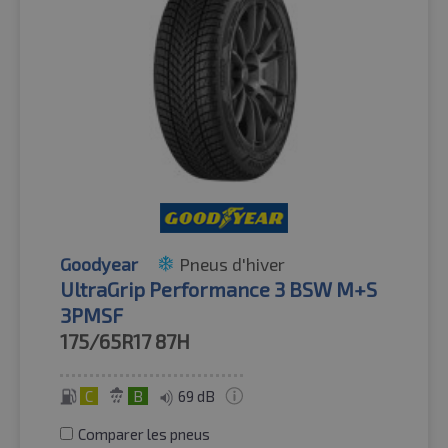
Goodyear
Pneus d'hiver
UltraGrip Performance 3 BSW M+S
3PMSF
175/65R17
87H
C
B
69 dB
Comparer les pneus