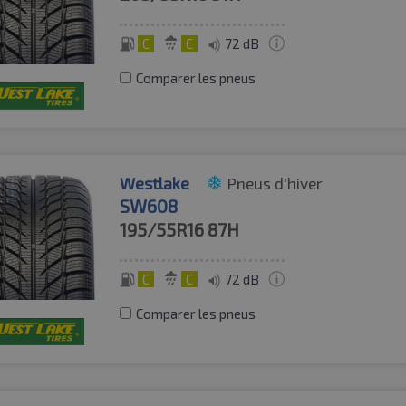
C
C
72 dB
Comparer les pneus
Westlake
Pneus d'hiver
SW608
195/55R16
87H
C
C
72 dB
Comparer les pneus