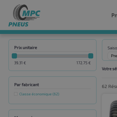
P
Prix unitaire
Sais
39.31
€
172.75
€
Votre sél
Par fabricant
62 Rés
Classe économique
(62)