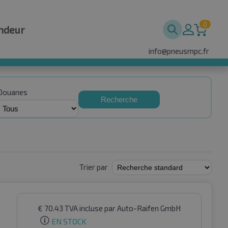
0
ndeur
info@pneusmpc.fr
Douanes
Recherche
Trier par
€
70.43
TVA incluse
par Auto-Raifen GmbH
EN STOCK