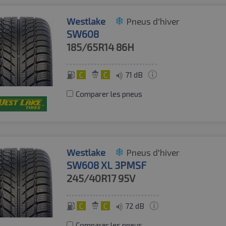
Westlake
Pneus d'hiver
SW608
185/65R14
86H
C
C
71 dB
Comparer les pneus
Westlake
Pneus d'hiver
SW608 XL 3PMSF
245/40R17
95V
C
C
72 dB
Comparer les pneus