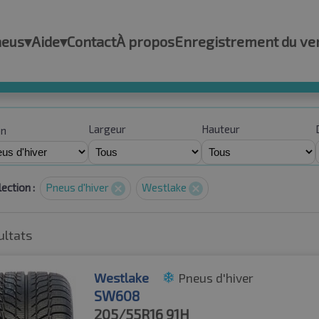
neus
▾
Aide
▾
Contact
À propos
Enregistrement du ve
Largeur
Hauteur
on
ection :
Pneus d'hiver
Westlake
ultats
Westlake
Pneus d'hiver
SW608
205/55R16
91H