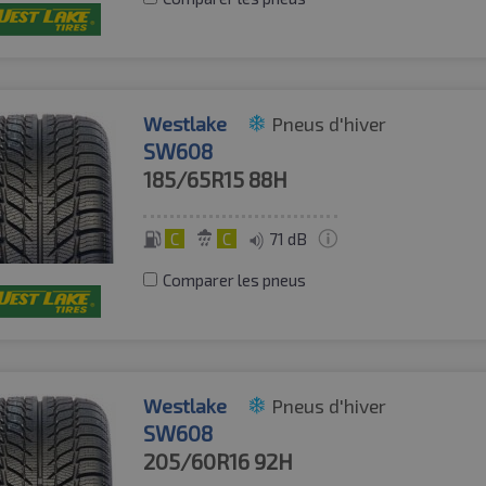
Westlake
Pneus d'hiver
SW608
185/65R15
88H
C
C
71 dB
Comparer les pneus
Westlake
Pneus d'hiver
SW608
205/60R16
92H