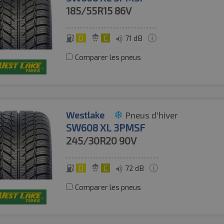
185/55R15
86V
D
C
71 dB
Comparer les pneus
Westlake
Pneus d'hiver
SW608 XL 3PMSF
245/30R20
90V
D
C
72 dB
Comparer les pneus