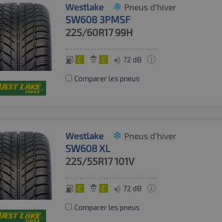
Westlake
Pneus d'hiver
SW608 3PMSF
225/60R17
99H
C
C
72 dB
Comparer les pneus
Westlake
Pneus d'hiver
SW608 XL
225/55R17
101V
C
C
72 dB
Comparer les pneus