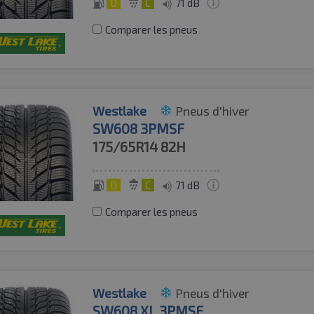
D
C
71 dB
Comparer les pneus
Westlake
Pneus d'hiver
SW608 3PMSF
175/65R14
82H
D
C
71 dB
Comparer les pneus
Westlake
Pneus d'hiver
SW608 XL 3PMSF