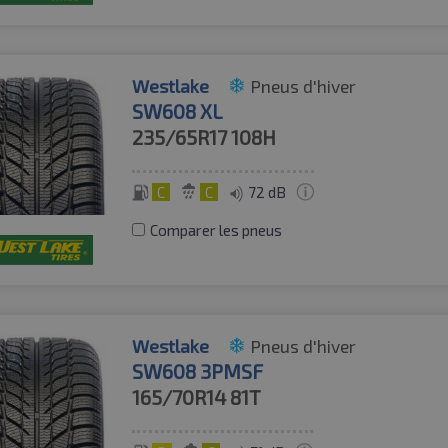
Westlake
Pneus d'hiver
SW608 XL
235/65R17
108H
C
C
72 dB
Comparer les pneus
Westlake
Pneus d'hiver
SW608 3PMSF
165/70R14
81T