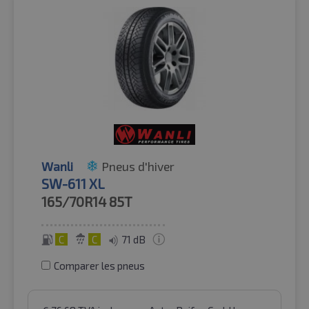
Wanli
Pneus d'hiver
SW-611 XL
165/70R14
85T
C
C
71 dB
Comparer les pneus