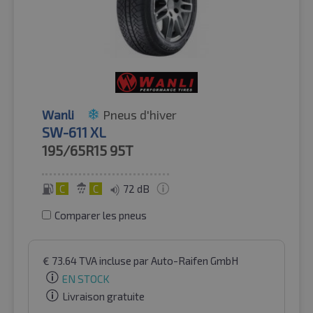
Wanli
Pneus d'hiver
SW-611 XL
195/65R15
95T
C
C
72 dB
Comparer les pneus
€
73.64
TVA incluse
par Auto-Raifen GmbH
EN STOCK
Livraison gratuite