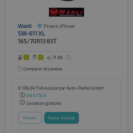
Wanli
Pneus d'hiver
SW-611 XL
165/70R13
83T
C
C
71 dB
Comparer les pneus
€
106.04
TVA incluse
par Auto-Raifen GmbH
EN STOCK
Livraison gratuite
Détails
Panier d'achat