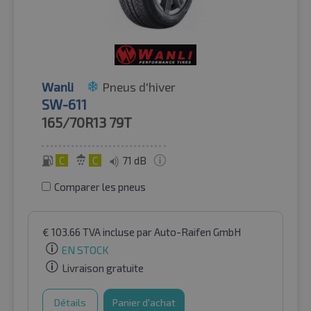
Wanli
Pneus d'hiver
SW-611
165/70R13
79T
C
C
71 dB
Comparer les pneus
€
103.66
TVA incluse
par Auto-Raifen GmbH
EN STOCK
Livraison gratuite
Détails
Panier d'achat