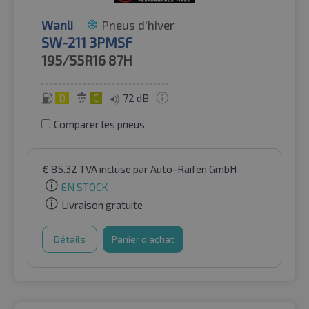
Wanli
Pneus d'hiver
SW-211 3PMSF
195/55R16
87H
D
C
72 dB
Comparer les pneus
€
85.32
TVA incluse
par Auto-Raifen GmbH
EN STOCK
Livraison gratuite
Détails
Panier d'achat