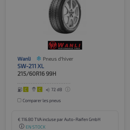
Wanli
Pneus d'hiver
SW-211 XL
215/60R16
99H
C
C
72 dB
Comparer les pneus
€
116.80
TVA incluse
par Auto-Raifen GmbH
EN STOCK