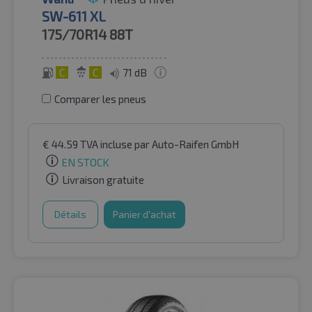
SW-611 XL
175/70R14
88T
C
C
71 dB
Comparer les pneus
€
44.59
TVA incluse
par Auto-Raifen GmbH
EN STOCK
Livraison gratuite
Détails
Panier d'achat