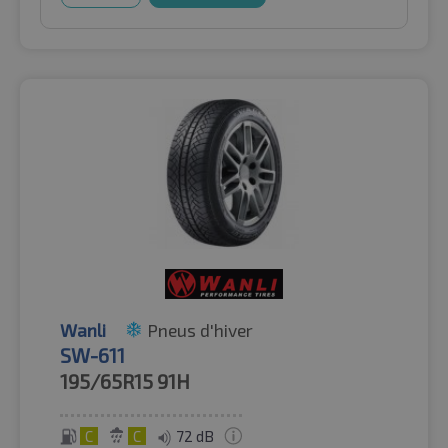
Wanli
Pneus d'hiver
SW-611
195/65R15
91H
C
C
72 dB