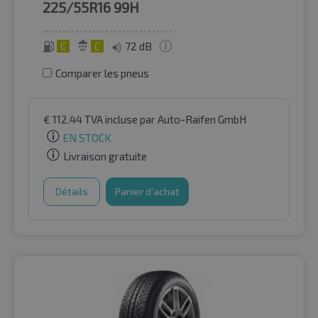
225/55R16
99H
C
C
72 dB
Comparer les pneus
€
112.44
TVA incluse
par Auto-Raifen GmbH
EN STOCK
Livraison gratuite
Détails
Panier d'achat