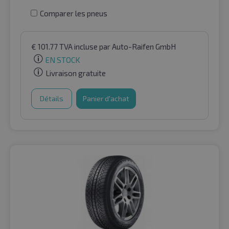
Comparer les pneus
€
101.77
TVA incluse
par Auto-Raifen GmbH
EN STOCK
Livraison gratuite
Détails
Panier d'achat