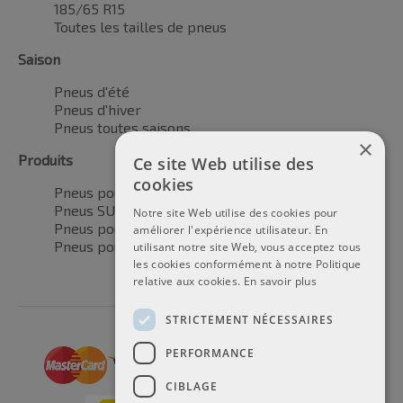
185/65 R15
Toutes les tailles de pneus
Saison
Pneus d'été
Pneus d'hiver
Pneus toutes saisons
×
Produits
Ce site Web utilise des
cookies
Pneus pour voitures
Pneus SUV / 4x4
Notre site Web utilise des cookies pour
Pneus pour camionnettes
améliorer l'expérience utilisateur. En
Pneus pour motos
utilisant notre site Web, vous acceptez tous
les cookies conformément à notre Politique
relative aux cookies.
En savoir plus
STRICTEMENT NÉCESSAIRES
PERFORMANCE
CIBLAGE