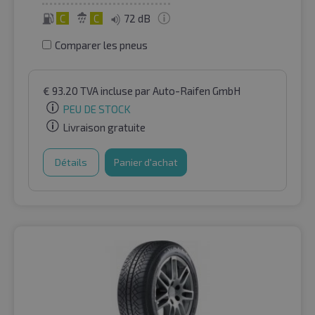
C
C
72 dB
Comparer les pneus
€
93.20
TVA incluse
par Auto-Raifen GmbH
PEU DE STOCK
Livraison gratuite
Détails
Panier d'achat