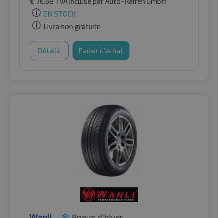
€
76.68
TVA incluse
par Auto-Raifen GmbH
EN STOCK
Livraison gratuite
Détails
Panier d'achat
Wanli
Pneus d'hiver