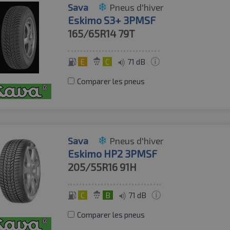
Sava
Pneus d'hiver
Eskimo S3+ 3PMSF
165/65R14
79T
E
C
71 dB
Comparer les pneus
Sava
Pneus d'hiver
Eskimo HP2 3PMSF
205/55R16
91H
C
B
71 dB
Comparer les pneus