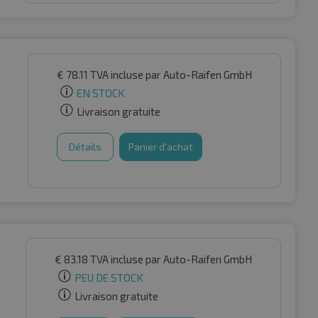
€
78.11
TVA incluse
par Auto-Raifen GmbH
EN STOCK
Livraison gratuite
Détails
Panier d'achat
€
83.18
TVA incluse
par Auto-Raifen GmbH
PEU DE STOCK
Livraison gratuite