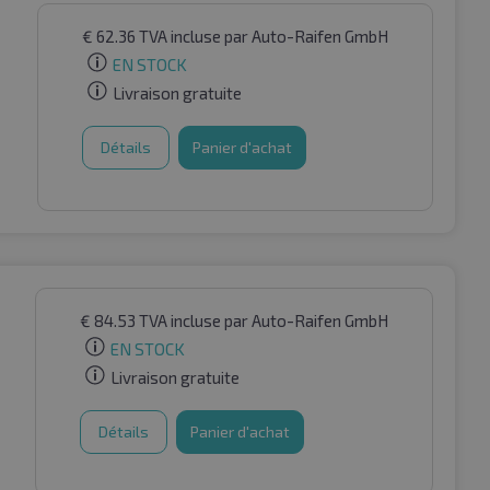
€
62.36
TVA incluse
par Auto-Raifen GmbH
EN STOCK
Livraison gratuite
Détails
Panier d'achat
€
84.53
TVA incluse
par Auto-Raifen GmbH
EN STOCK
Livraison gratuite
Détails
Panier d'achat