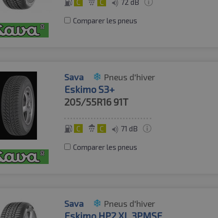
C
C
72 dB
Comparer les pneus
Sava
Pneus d'hiver
Eskimo S3+
205/55R16
91T
C
C
71 dB
Comparer les pneus
Sava
Pneus d'hiver
Eskimo HP2 XL 3PMSF