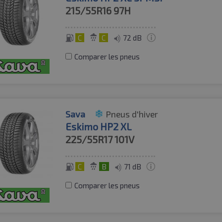
215/55R16
97H
C
C
72 dB
Comparer les pneus
Sava
Pneus d'hiver
Eskimo HP2 XL
225/55R17
101V
C
B
71 dB
Comparer les pneus