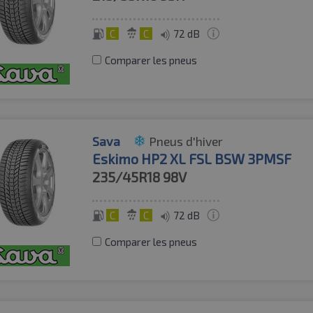
C
C
72 dB
Comparer les pneus
Sava
Pneus d'hiver
Eskimo HP2 XL FSL BSW 3PMSF
235/45R18
98V
C
C
72 dB
Comparer les pneus