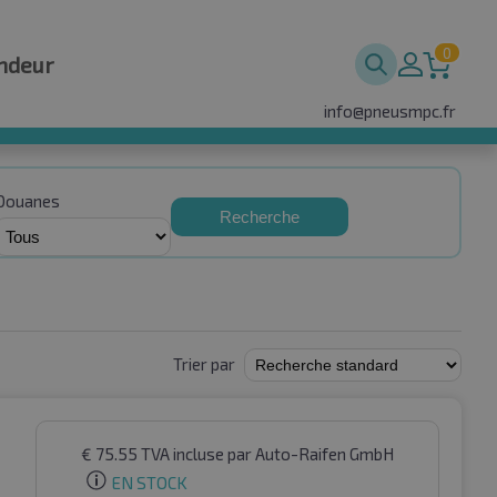
0
ndeur
info@pneusmpc.fr
Douanes
Recherche
Trier par
€
75.55
TVA incluse
par Auto-Raifen GmbH
EN STOCK