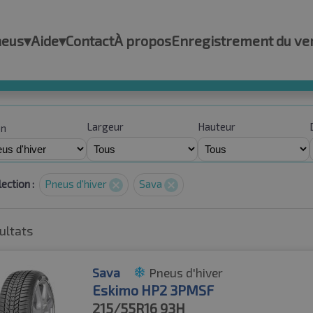
neus
▾
Aide
▾
Contact
À propos
Enregistrement du ve
Largeur
Hauteur
on
ection :
Pneus d'hiver
Sava
ultats
Sava
Pneus d'hiver
Eskimo HP2 3PMSF
215/55R16
93H