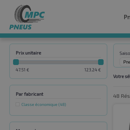
P
Prix unitaire
Sais
47.51
€
123.24
€
Votre sél
Par fabricant
48 Rés
Classe économique
(48)