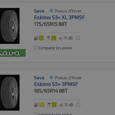
Sava
Pneus d'hiver
Eskimo S3+ XL 3PMSF
175/65R15
88T
C
C
71 dB
Comparer les pneus
Sava
Pneus d'hiver
Eskimo S3+ 3PMSF
185/65R14
86T
D
C
71 dB
Comparer les pneus