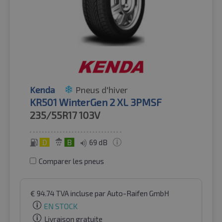
Kenda
Pneus d'hiver
KR501 WinterGen 2 XL 3PMSF
235/55R17
103V
D
B
69 dB
Comparer les pneus
€
94.74
TVA incluse
par Auto-Raifen GmbH
EN STOCK
Livraison gratuite