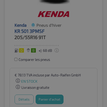
Kenda
Pneus d'hiver
KR 501 3PMSF
205/55R16
91T
D
B
68 dB
Comparer les pneus
€
78.13
TVA incluse
par Auto-Raifen GmbH
EN STOCK
Livraison gratuite
Détails
Panier d'achat