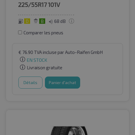
225/55R17
101V
D
B
68 dB
Comparer les pneus
€
76.90
TVA incluse
par Auto-Raifen GmbH
EN STOCK
Livraison gratuite
Détails
Panier d'achat