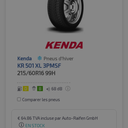
Kenda
Pneus d'hiver
KR 501 XL 3PMSF
215/60R16
99H
D
B
68 dB
Comparer les pneus
€
64.86
TVA incluse
par Auto-Raifen GmbH
EN STOCK