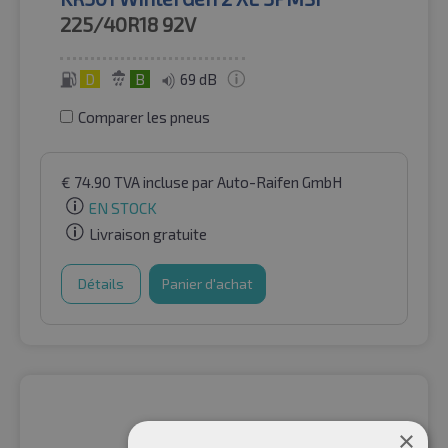
225/40R18
92V
D
B
69 dB
Comparer les pneus
€
74.90
TVA incluse
par Auto-Raifen GmbH
EN STOCK
Livraison gratuite
Détails
Panier d'achat
×