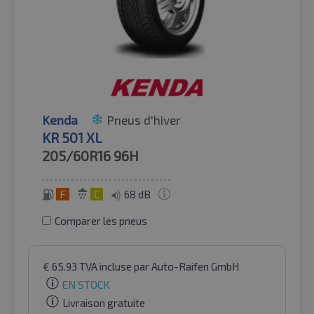
Kenda
Pneus d'hiver
KR 501 XL
205/60R16
96H
F
C
68 dB
Comparer les pneus
€
65.93
TVA incluse
par Auto-Raifen GmbH
EN STOCK
Livraison gratuite