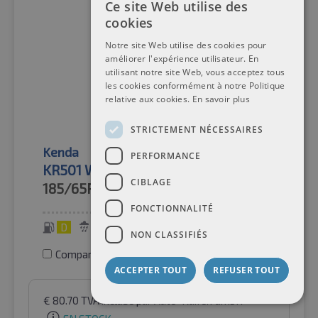
Ce site Web utilise des
cookies
Notre site Web utilise des cookies pour
améliorer l'expérience utilisateur. En
utilisant notre site Web, vous acceptez tous
les cookies conformément à notre Politique
relative aux cookies.
En savoir plus
STRICTEMENT NÉCESSAIRES
Kenda
Pneus d'hiver
PERFORMANCE
KR501 WinterGen 2 XL 3PMSF
CIBLAGE
185/65R15
92T
FONCTIONNALITÉ
D
B
68 dB
NON CLASSIFIÉS
Comparer les pneus
ACCEPTER TOUT
REFUSER TOUT
€
80.70
TVA incluse
par Auto-Raifen GmbH