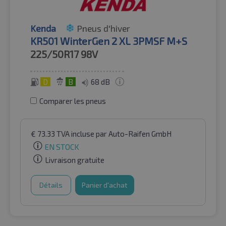
Kenda
Pneus d'hiver
KR501 WinterGen 2 XL 3PMSF M+S
225/50R17
98V
D
B
68 dB
Comparer les pneus
€
73.33
TVA incluse
par Auto-Raifen GmbH
EN STOCK
Livraison gratuite
Détails
Panier d'achat