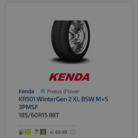
Kenda
Pneus d'hiver
KR501 WinterGen 2 XL BSW M+S
3PMSF
185/60R15
88T
D
B
68 dB