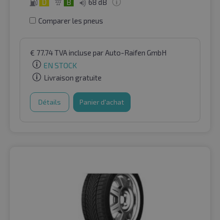
D
B
68 dB
Comparer les pneus
€
77.74
TVA incluse
par Auto-Raifen GmbH
EN STOCK
Livraison gratuite
Détails
Panier d'achat