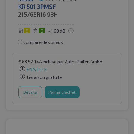
KR 501 3PMSF
215/65R16
98H
D
B
68 dB
Comparer les pneus
€
63.52
TVA incluse
par Auto-Raifen GmbH
EN STOCK
Livraison gratuite
Détails
Panier d'achat