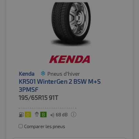
Kenda
Pneus d'hiver
KR501 WinterGen 2 BSW M+S
3PMSF
195/65R15
91T
D
B
68 dB
Comparer les pneus