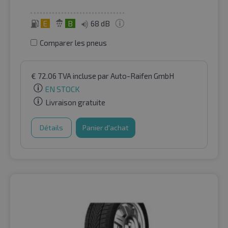
E
B
68 dB
Comparer les pneus
€
72.06
TVA incluse
par Auto-Raifen GmbH
EN STOCK
Livraison gratuite
Détails
Panier d'achat