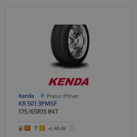
Kenda
Pneus d'hiver
KR 501 3PMSF
175/65R15
84T
F
E
68 dB