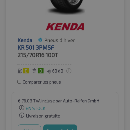
Kenda
Pneus d'hiver
KR 501 3PMSF
215/70R16
100T
D
B
68 dB
Comparer les pneus
€
76.08
TVA incluse
par Auto-Raifen GmbH
EN STOCK
Livraison gratuite