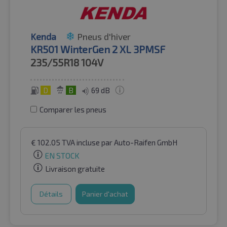
Kenda
Pneus d'hiver
KR501 WinterGen 2 XL 3PMSF
235/55R18
104V
D
B
69 dB
Comparer les pneus
€
102.05
TVA incluse
par Auto-Raifen GmbH
EN STOCK
Livraison gratuite
Détails
Panier d'achat