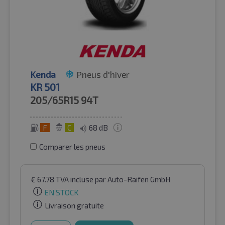
Kenda
Pneus d'hiver
KR 501
205/65R15
94T
F
C
68 dB
Comparer les pneus
€
67.78
TVA incluse
par Auto-Raifen GmbH
EN STOCK
Livraison gratuite