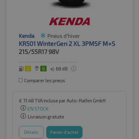
Kenda
Pneus d'hiver
KR501 WinterGen 2 XL 3PMSF M+S
215/55R17
98V
D
B
68 dB
Comparer les pneus
€
71.48
TVA incluse
par Auto-Raifen GmbH
EN STOCK
Livraison gratuite
Détails
Panier d'achat