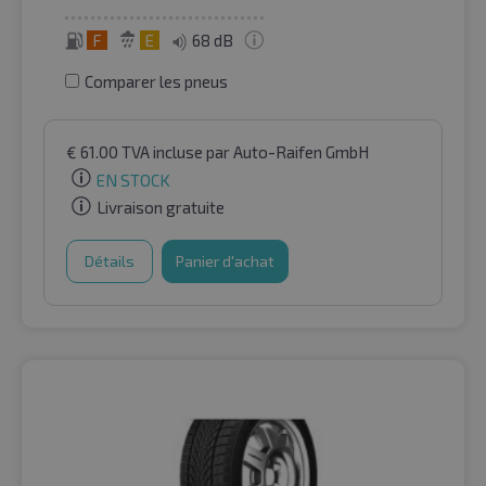
F
E
68 dB
Comparer les pneus
€
61.00
TVA incluse
par Auto-Raifen GmbH
EN STOCK
Livraison gratuite
Détails
Panier d'achat