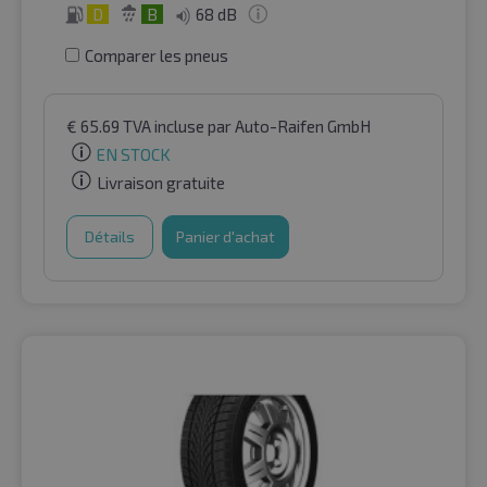
D
B
68 dB
Comparer les pneus
€
65.69
TVA incluse
par Auto-Raifen GmbH
EN STOCK
Livraison gratuite
Détails
Panier d'achat